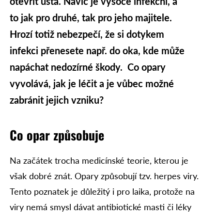
otevřít ústa. Navíc je vysoce infekční, a
to jak pro druhé, tak pro jeho majitele.
Hrozí totiž nebezpečí, že si dotykem
infekci přenesete např. do oka, kde může
napáchat nedozírné škody. Co opary
vyvolává, jak je léčit a je vůbec možné
zabránit jejich vzniku?
Co opar způsobuje
Na začátek trocha medicínské teorie, kterou je
však dobré znát. Opary způsobují tzv. herpes viry.
Tento poznatek je důležitý i pro laika, protože na
viry nemá smysl dávat antibiotické masti či léky