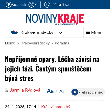
Facebook
X
Přihlásit se
Královéhradecký
Menu
Domů
Královéhradecký
Poradna
Nepříjemné opary. Léčba závisí na
jejich fázi. Častým spouštěčem
bývá stres
Aa
/
Jarmila Rýdlová
Aa
Přehrát článek
24. 4. 2026, 17:14
Královéhradecký