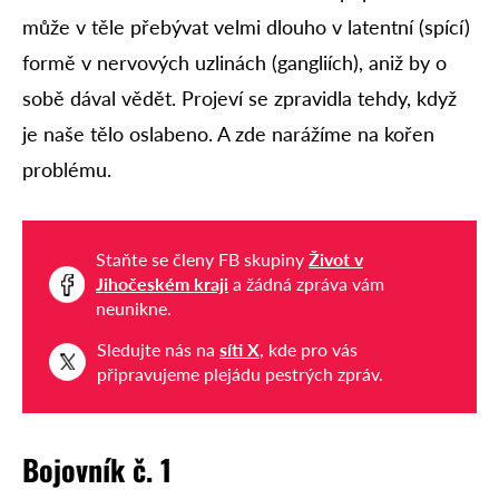
může v těle přebývat velmi dlouho v latentní (spící)
formě v nervových uzlinách (gangliích), aniž by o
sobě dával vědět. Projeví se zpravidla tehdy, když
je naše tělo oslabeno. A zde narážíme na kořen
problému.
Staňte se členy FB skupiny
Život v
Jihočeském kraji
a žádná zpráva vám
neunikne.
Sledujte nás na
síti X
, kde pro vás
připravujeme plejádu pestrých zpráv.
Bojovník č. 1