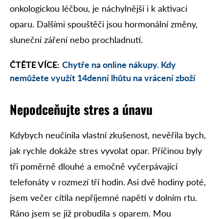
onkologickou léčbou, je náchylnější i k aktivaci
oparu. Dalšími spouštěči jsou hormonální změny,
sluneční záření nebo prochladnutí.
ČTĚTE VÍCE:
Chytře na online nákupy. Kdy
nemůžete využít 14denní lhůtu na vrácení zboží
Nepodceňujte stres a únavu
Kdybych neučinila vlastní zkušenost, nevěřila bych,
jak rychle dokáže stres vyvolat opar. Příčinou byly
tři poměrně dlouhé a emočně vyčerpávající
telefonáty v rozmezí tří hodin. Asi dvě hodiny poté,
jsem večer cítila nepříjemné napětí v dolním rtu.
Ráno jsem se již probudila s oparem. Mou