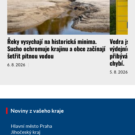
Řeky vysychají na historická minima.
Vedra jsou
Sucho ochromuje krajinu a obce začínají
výdejních 
šetřit pitnou vodou
přibývá a 
chybí.
6. 8. 2026
5. 8. 2026
Noviny z vašeho kraje
Hlavní město Praha
Jihočeský kraj