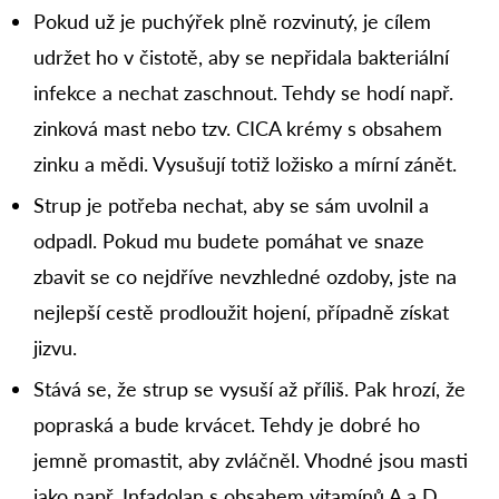
Pokud už je puchýřek plně rozvinutý, je cílem
udržet ho v čistotě, aby se nepřidala bakteriální
infekce a nechat zaschnout. Tehdy se hodí např.
zinková mast nebo tzv. CICA krémy s obsahem
zinku a mědi. Vysušují totiž ložisko a mírní zánět.
Strup je potřeba nechat, aby se sám uvolnil a
odpadl. Pokud mu budete pomáhat ve snaze
zbavit se co nejdříve nevzhledné ozdoby, jste na
nejlepší cestě prodloužit hojení, případně získat
jizvu.
Stává se, že strup se vysuší až příliš. Pak hrozí, že
popraská a bude krvácet. Tehdy je dobré ho
jemně promastit, aby zvláčněl. Vhodné jsou masti
jako např. Infadolan s obsahem vitamínů A a D,