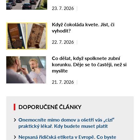
23. 7. 2026
Když čokoláda kvete. Jíst, či
vyhodit?
22. 7. 2026
Co dělat, když spolknete zubní
korunku. Děje se to častěji, než si
myslíte
21. 7. 2026
DOPORUČENÉ ČLÁNKY
Onemocníte mimo domov a ošetří vás „cizí“
praktický lékař. Kdy budete muset platit
Nepsaná řidičská etiketa v Evropě. Co byste