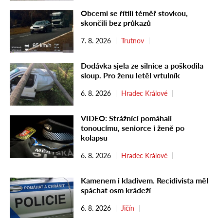
Obcemi se řítili téměř stovkou,
skončili bez průkazů
7. 8. 2026
Trutnov
Dodávka sjela ze silnice a poškodila
sloup. Pro ženu letěl vrtulník
6. 8. 2026
Hradec Králové
VIDEO: Strážníci pomáhali
tonoucímu, seniorce i ženě po
kolapsu
6. 8. 2026
Hradec Králové
Kamenem i kladivem. Recidivista měl
spáchat osm krádeží
6. 8. 2026
Jičín