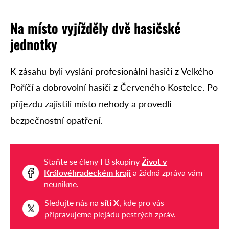
Na místo vyjížděly dvě hasičské
jednotky
K zásahu byli vysláni profesionální hasiči z Velkého
Poříčí a dobrovolní hasiči z Červeného Kostelce. Po
příjezdu zajistili místo nehody a provedli
bezpečnostní opatření.
Staňte se členy FB skupiny
Život v
Královéhradeckém kraji
a žádná zpráva vám
neunikne.
Sledujte nás na
síti X
, kde pro vás
připravujeme plejádu pestrých zpráv.