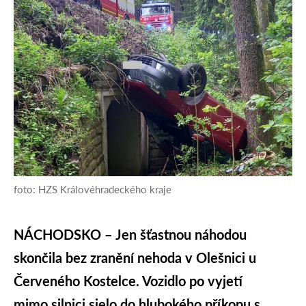
foto: HZS Královéhradeckého kraje
NÁCHODSKO – Jen šťastnou náhodou
skončila bez zranění nehoda v Olešnici u
Červeného Kostelce. Vozidlo po vyjetí
mimo silnici sjelo do hlubokého příkopu s