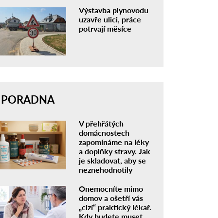
Výstavba plynovodu
uzavře ulici, práce
potrvají měsíce
PORADNA
V přehřátých
domácnostech
zapomínáme na léky
a doplňky stravy. Jak
je skladovat, aby se
neznehodnotily
Onemocníte mimo
domov a ošetří vás
„cizí“ praktický lékař.
Kdy budete muset