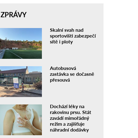
ZPRÁVY
Skalní svah nad
sportovišti zabezpečí
sítě i ploty
Autobusová
zastávka se dočasně
přesouvá
Dochází léky na
rakovinu prsu. Stát
zavádí mimořádný
režim a zajišťuje
náhradní dodávky