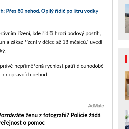
ch: Přes 80 nehod. Opilý řidič po litru vodky
ávním řízení, kde řidiči hrozí bodový postih,
un a zákaz řízení v délce až 18 měsíců,“ uvedl
ký.
e právě nepřiměřená rychlost patří dlouhodobě
ých dopravních nehod.