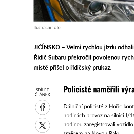
Ilustrační foto
JIČÍNSKO – Velmi rychlou jízdu odhalili
Řidič Subaru překročil povolenou rych
místě přišel o řidičský průkaz.
Policisté naměřili výr
SDÍLET
ČLÁNEK
Dálniční policisté z Hořic kon
hodinách provoz na silnici I/1
hodinou zaregistrovali vozidl
směrem na Novou Paku.