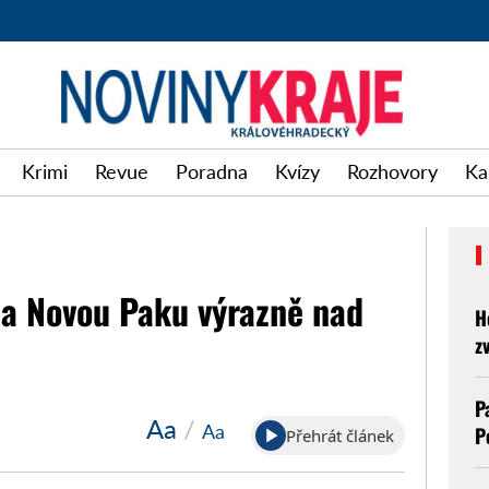
Krimi
Revue
Poradna
Kvízy
Rozhovory
Ka
a Novou Paku výrazně nad
H
z
P
Aa
/
Aa
P
Přehrát článek