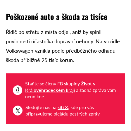
Poškozené auto a škoda za tisíce
Řidič po střetu z místa odjel, aniž by splnil
povinnosti účastníka dopravní nehody. Na vozidle
Volkswagen vznikla podle předběžného odhadu
škoda přibližně 25 tisíc korun.
Staňte se členy FB skupiny
Život v
Královéhradeckém kraji
a žádná zpráva vám
neunikne.
Sledujte nás na
síti X
, kde pro vás
připravujeme plejádu pestrých zpráv.