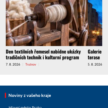
Den textilních řemesel nabídne ukázky
Galerie zv
tradičních technik i kulturní program
terase
7. 8. 2026
Trutnov
5. 8. 2026
Noviny z vašeho kraje
Hlavní město Praha