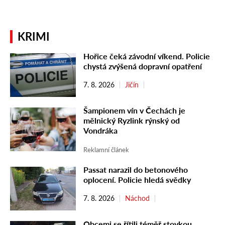
KRIMI
Hořice čeká závodní víkend. Policie
chystá zvýšená dopravní opatření
7. 8. 2026
Jičín
Šampionem vín v Čechách je
mělnický Ryzlink rýnský od
Vondráka
Reklamní článek
Passat narazil do betonového
oplocení. Policie hledá svědky
7. 8. 2026
Náchod
Obcemi se řítili téměř stovkou,