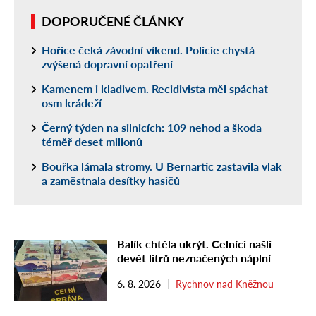
DOPORUČENÉ ČLÁNKY
Hořice čeká závodní víkend. Policie chystá
zvýšená dopravní opatření
Kamenem i kladivem. Recidivista měl spáchat
osm krádeží
Černý týden na silnicích: 109 nehod a škoda
téměř deset milionů
Bouřka lámala stromy. U Bernartic zastavila vlak
a zaměstnala desítky hasičů
Balík chtěla ukrýt. Celníci našli
devět litrů neznačených náplní
6. 8. 2026
Rychnov nad Kněžnou