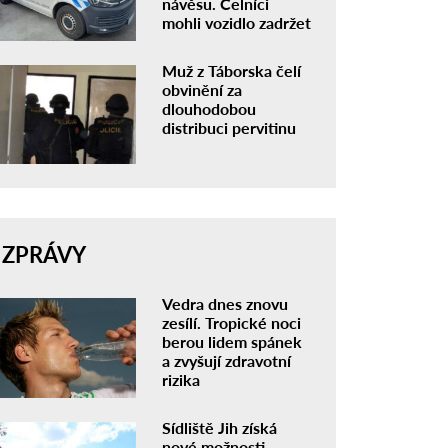
návěsu. Celníci
mohli vozidlo zadržet
Muž z Táborska čelí
obvinění za
dlouhodobou
distribuci pervitinu
ZPRÁVY
Vedra dnes znovu
zesílí. Tropické noci
berou lidem spánek
a zvyšují zdravotní
rizika
Sídliště Jih získá
nové možnosti