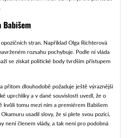
.
a Babišem
u opozičních stran. Například Olga Richterová
 navrženém rozsahu pochybuje. Podle ní vláda
aží se získat politické body tvrdším přístupem
přitom dlouhodobě požaduje ještě výraznější
é uprchlíky a v dané souvislosti uvedl, že o
vě kvůli tomu mezi ním a premiérem Babišem
 Okamuru usadil slovy, že si plete svou pozici,
 není členem vlády, a tak není pro podobná