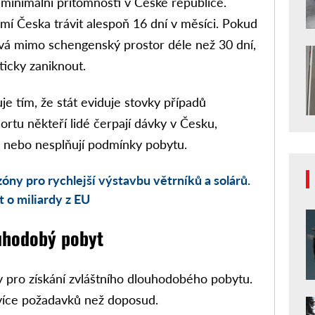
minimální přítomnosti v České republice.
í Česka trávit alespoň 16 dní v měsíci. Pokud
vá mimo schengenský prostor déle než 30 dní,
icky zaniknout.
je tím, že stát eviduje stovky případů
ortu někteří lidé čerpají dávky v Česku,
e nebo nesplňují podmínky pobytu.
óny pro rychlejší výstavbu větrníků a solárů.
t o miliardy z EU
uhodobý pobyt
y pro získání zvláštního dlouhodobého pobytu.
více požadavků než doposud.