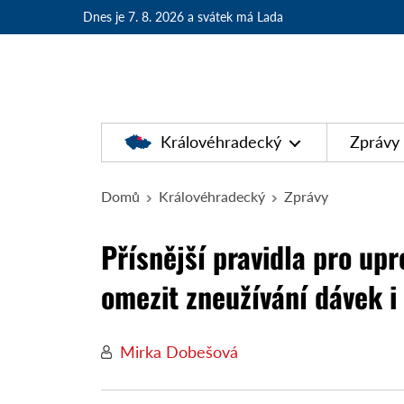
Dnes je 7. 8. 2026
a svátek má Lada
Královéhradecký
Zprávy
Domů
Královéhradecký
Zprávy
Přísnější pravidla pro upr
omezit zneužívání dávek i
Mirka Dobešová