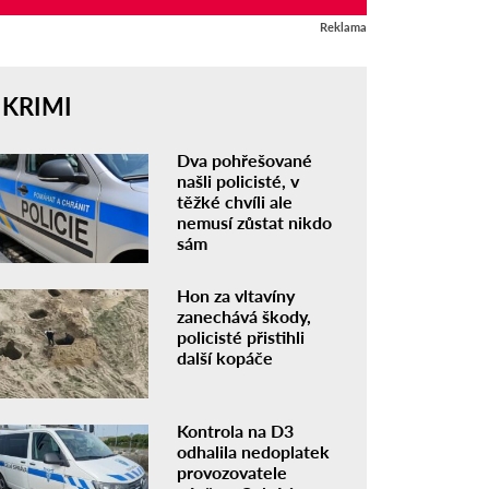
Reklama
KRIMI
Dva pohřešované
našli policisté, v
těžké chvíli ale
nemusí zůstat nikdo
sám
Hon za vltavíny
zanechává škody,
policisté přistihli
další kopáče
Kontrola na D3
odhalila nedoplatek
provozovatele