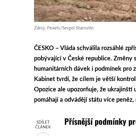
Zdroj: Pexels/Sergei Starostin
ČESKO – Vláda schválila rozsáhlé zpří
pobývající v České republice. Změny 
humanitárních dávek i podmínek pro z
Kabinet tvrdí, že cílem je větší kontr
Opozice ale upozorňuje, že ukrajinští
pomáhají a odvádějí státu více peněz, n
Přísnější podmínky pr
SDÍLET
ČLÁNEK