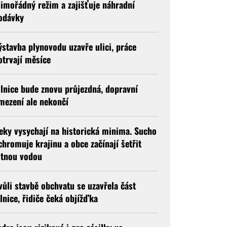
imořádný režim a zajišťuje náhradní
odávky
ýstavba plynovodu uzavře ulici, práce
otrvají měsíce
ilnice bude znovu průjezdná, dopravní
mezení ale nekončí
eky vysychají na historická minima. Sucho
chromuje krajinu a obce začínají šetřit
itnou vodou
vůli stavbě obchvatu se uzavřela část
ilnice, řidiče čeká objížďka