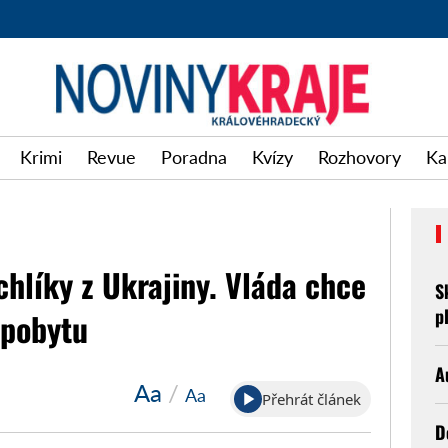
Krimi
Revue
Poradna
Kvízy
Rozhovory
Ka
chlíky z Ukrajiny. Vláda chce
S
p
 pobytu
A
Aa
/
Aa
Přehrát článek
D