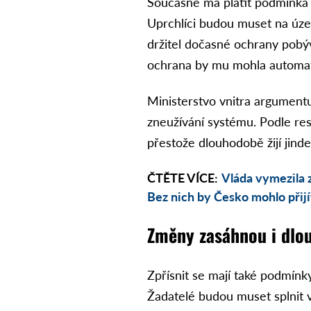
Současně má platit podmínka 
Uprchlíci budou muset na územ
držitel dočasné ochrany pobý
ochrana by mu mohla automat
Ministerstvo vnitra argumentu
zneužívání systému. Podle res
přestože dlouhodobě žijí jind
ČTĚTE VÍCE:
Vláda vymezila z
Bez nich by Česko mohlo přijí
Změny zasáhnou i dlo
Zpřísnit se mají také podmínk
Žadatelé budou muset splnit 