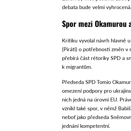
debata bude velmi vyhrocená
Spor mezi Okamurou 
Kritiku vyvolal návrh hlavně 
(Piráti) o potřebnosti změn v
přebírá část rétoriky SPD a sn
k migrantům.
Předseda SPD Tomio Okamura 
omezení podpory pro ukrajinsk
nich jedná na úrovni EU. Prá
vznikl také spor, v němž Babiš
neboť jako předseda Sněmovny
jednání kompetentní.