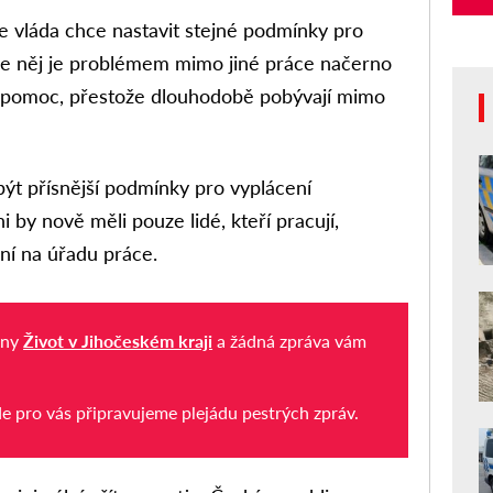
e vláda chce nastavit stejné podmínky pro
dle něj je problémem mimo jiné práce načerno
jí pomoc, přestože dlouhodobě pobývají mimo
ýt přísnější podmínky pro vyplácení
 by nově měli pouze lidé, kteří pracují,
aní na úřadu práce.
iny
Život v Jihočeském kraji
a žádná zpráva vám
de pro vás připravujeme plejádu pestrých zpráv.