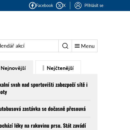
Facebook
X
Přihlásit se
lendář akcí
Menu
Nejnovější
Nejčtenější
kalní svah nad sportovišti zabezpečí sítě i
loty
utobusová zastávka se dočasně přesouvá
ochází léky na rakovinu prsu. Stát zavádí