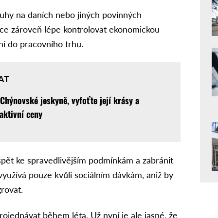
luhy na daních nebo jiných povinných
hce zároveň lépe kontrolovat ekonomickou
ení do pracovního trhu.
AT
 Chýnovské jeskyně, vyfoťte její krásy a
aktivní ceny
spět ke spravedlivějším podmínkám a zabránit
 využívá pouze kvůli sociálním dávkám, aniž by
rovat.
rojednávat během léta. Už nyní je ale jasné, že