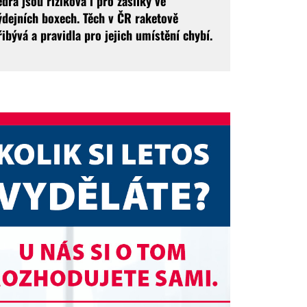
edra jsou riziková i pro zásilky ve
ýdejních boxech. Těch v ČR raketově
řibývá a pravidla pro jejich umístění chybí.