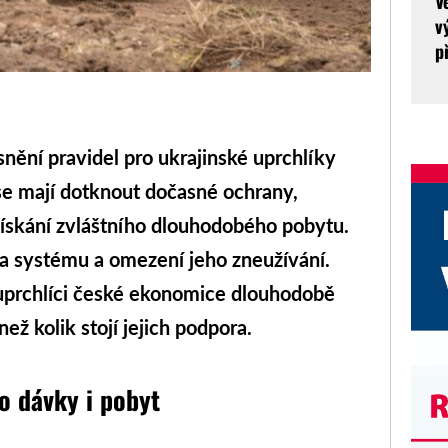
V
v
p
snění pravidel pro ukrajinské uprchlíky
se mají dotknout dočasné ochrany,
ískání zvláštního dlouhodobého pobytu.
ola systému a omezení jeho zneužívání.
 uprchlíci české ekonomice dlouhodobě
ež kolik stojí jejich podpora.
o dávky i pobyt