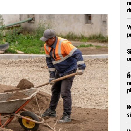
m
d
V
p
S
o
Ř
o
p
K
s