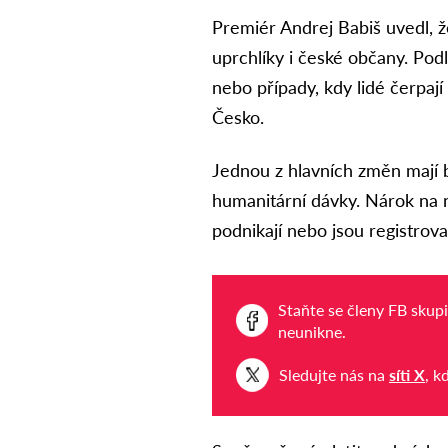
Premiér Andrej Babiš uvedl, ž
uprchlíky i české občany. Po
nebo případy, kdy lidé čerpa
Česko.
Jednou z hlavních změn mají b
humanitární dávky. Nárok na ni
podnikají nebo jsou registrov
Staňte se členy FB skup
neunikne.
Sledujte nás na
síti X
, k