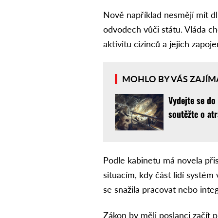
Nově například nesmějí mít d
odvodech vůči státu. Vláda c
aktivitu cizinců a jejich zapoj
MOHLO BY VÁS ZAJÍM
Vydejte se do
soutěžte o atr
Podle kabinetu má novela při
situacím, kdy část lidí systém
se snažila pracovat nebo integ
Zákon by měli poslanci začít p