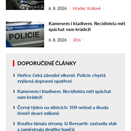
6. 8. 2026
Hradec Králové
Kamenem i kladivem. Recidivista měl
spáchat osm krádeží
6. 8. 2026
Jičín
DOPORUČENÉ ČLÁNKY
Hořice čeká závodní víkend. Policie chystá
zvýšená dopravní opatření
Kamenem i kladivem. Recidivista měl spáchat
osm krádeží
Černý týden na silnicích: 109 nehod a škoda
téměř deset milionů
Bouřka lámala stromy. U Bernartic zastavila vlak
a zaměstnala desítky hasičů