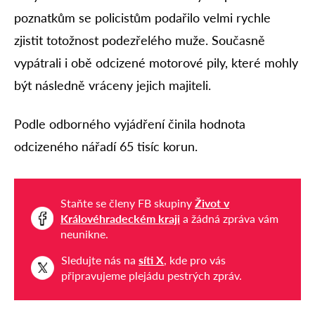
poznatkům se policistům podařilo velmi rychle
zjistit totožnost podezřelého muže. Současně
vypátrali i obě odcizené motorové pily, které mohly
být následně vráceny jejich majiteli.
Podle odborného vyjádření činila hodnota
odcizeného nářadí 65 tisíc korun.
Staňte se členy FB skupiny
Život v
Královéhradeckém kraji
a žádná zpráva vám
neunikne.
Sledujte nás na
síti X
, kde pro vás
připravujeme plejádu pestrých zpráv.