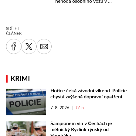
SDÍLET
ČLÁNEK
KRIMI
Hořice čeká závodní víkend. Policie
chystá zvýšená dopravní opatření
7. 8. 2026
Jičín
Šampionem vín v Čechách je
mělnický Ryzlink rýnský od
Vondráka