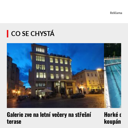
Reklama
CO SE CHYSTÁ
Galerie zve na letní večery na střešní
Horké dny 
terase
koupání