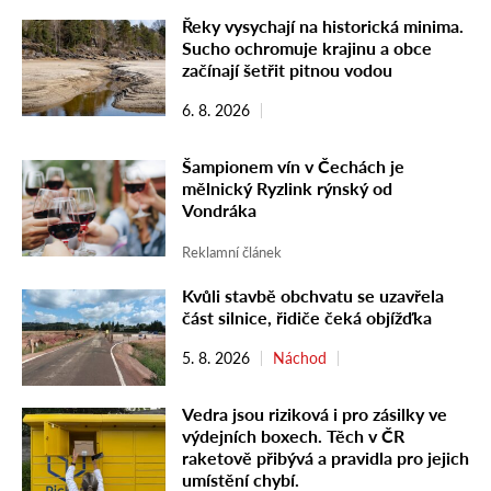
Řeky vysychají na historická minima.
Sucho ochromuje krajinu a obce
začínají šetřit pitnou vodou
6. 8. 2026
Šampionem vín v Čechách je
mělnický Ryzlink rýnský od
Vondráka
Reklamní článek
Kvůli stavbě obchvatu se uzavřela
část silnice, řidiče čeká objížďka
5. 8. 2026
Náchod
Vedra jsou riziková i pro zásilky ve
výdejních boxech. Těch v ČR
raketově přibývá a pravidla pro jejich
umístění chybí.