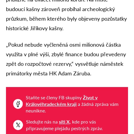
budoucí kašny zároveň probíhal archeologický
průzkum, během kterého byly objeveny pozůstatky
historické Jiříkovy kašny.
„Pokud nebude vyčleněná osmi milionová částka
využita v plné výši, zbylé finance budou převedeny
zpět do rozpočtové rezervy,“ vysvětluje náměstek
primátorky města HK Adam Záruba.
Staňte se členy FB skupiny
Život v
Královéhradeckém kraji
a žádná zpráva vám
neunikne.
Sledujte nás na
síti X
, kde pro vás
připravujeme plejádu pestrých zpráv.