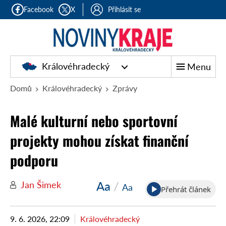
Facebook
X
Přihlásit se
Královéhradecký
Menu
Domů
Královéhradecký
Zprávy
Malé kulturní nebo sportovní
projekty mohou získat finanční
podporu
Aa
/
Jan Šimek
Aa
Přehrát článek
9. 6. 2026, 22:09
Královéhradecký