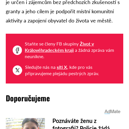
je určen i zájemcům bez předchozích zkušeností s
granty a jeho cílem je podpořit místní komunitní
aktivity a zapojení obyvatel do života ve městě.
Staňte se členy FB skupiny
Život v
Královéhradeckém kraji
a žádná zpráva vám
neunikne.
Sledujte nás na
síti X
, kde pro vás
připravujeme plejádu pestrých zpráv.
Doporučujeme