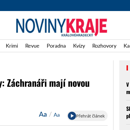
Krimi
Revue
Poradna
Kvízy
Rozhovory
Ka
: Záchranáři mají novou
V
m
S
Aa
/
Aa
p
Přehrát článek