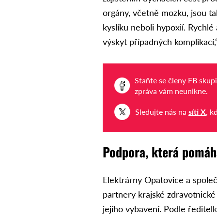
orgány, včetně mozku, jsou t
kyslíku neboli hypoxií. Rychlé
výskyt případných komplikací,
Staňte se členy FB skup
zpráva vám neunikne.
Sledujte nás na
síti X
, k
Podpora, která pomáh
Elektrárny Opatovice a spole
partnery krajské zdravotnické
jejího vybavení. Podle ředit