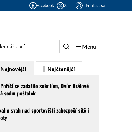
Facebook
X
Přihlásit se
lendář akcí
Menu
Nejnovější
Nejčtenější
 Poříčí se zadařilo sokolům, Dvůr Králové
á sedm poštolek
kalní svah nad sportovišti zabezpečí sítě i
loty