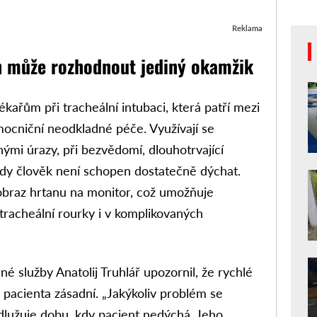
Reklama
ch může rozhodnout jediný okamžik
kařům při tracheální intubaci, která patří mezi
ocniční neodkladné péče. Využívají se
nými úrazy, při bezvědomí, dlouhotrvající
 kdy člověk není schopen dostatečně dýchat.
braz hrtanu na monitor, což umožňuje
 tracheální rourky i v komplikovaných
é služby Anatolij Truhlář upozornil, že rychlé
o pacienta zásadní. „Jakýkoliv problém se
dlužuje dobu, kdy pacient nedýchá. Jeho