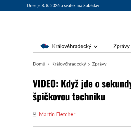
Dnes je 8. 8. 2026
a svátek má Soběslav
Královéhradecký
Zprávy
Domů
Královéhradecký
Zprávy
VIDEO: Když jde o sekundy
špičkovou techniku
Martin Fletcher