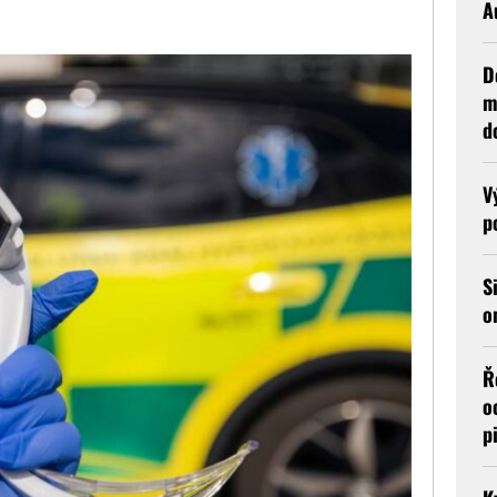
A
D
m
d
V
p
S
o
Ř
o
p