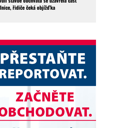
vůli stavbě obchvatu se uzavřela část
ilnice, řidiče čeká objížďka