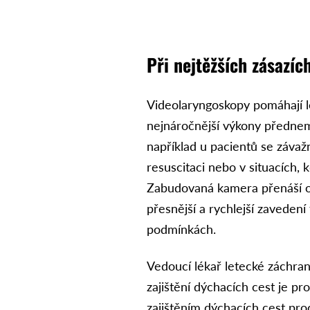
Při nejtěžších zásazí
Videolaryngoskopy pomáhají lé
nejnáročnější výkony přednem
například u pacientů se závaž
resuscitaci nebo v situacích,
Zabudovaná kamera přenáší o
přesnější a rychlejší zavedení
podmínkách.
Vedoucí lékař letecké záchrann
zajištění dýchacích cest je pr
zajištěním dýchacích cest pro