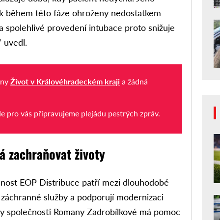
ak během této fáze ohroženy nedostatkem
 a spolehlivé provedení intubace proto snižuje
“ uvedl.
iny
Život v Královéhradeckém kraji
a žádná
de pro vás připravujeme plejádu pestrých zpráv.
á zachraňovat životy
čnost EOP Distribuce patří mezi dlouhodobé
 záchranné služby a podporují modernizaci
elky společnosti Romany Zadrobílkové má pomoc