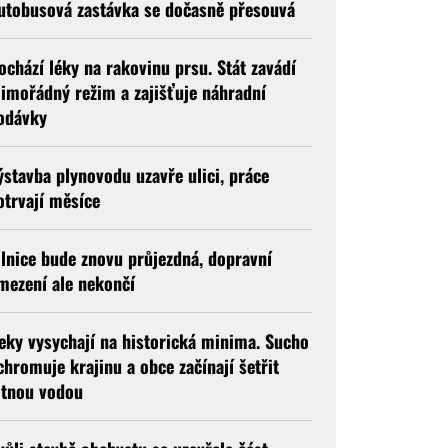
utobusová zastávka se dočasně přesouvá
ochází léky na rakovinu prsu. Stát zavádí
imořádný režim a zajišťuje náhradní
odávky
ýstavba plynovodu uzavře ulici, práce
otrvají měsíce
ilnice bude znovu průjezdná, dopravní
mezení ale nekončí
eky vysychají na historická minima. Sucho
chromuje krajinu a obce začínají šetřit
itnou vodou