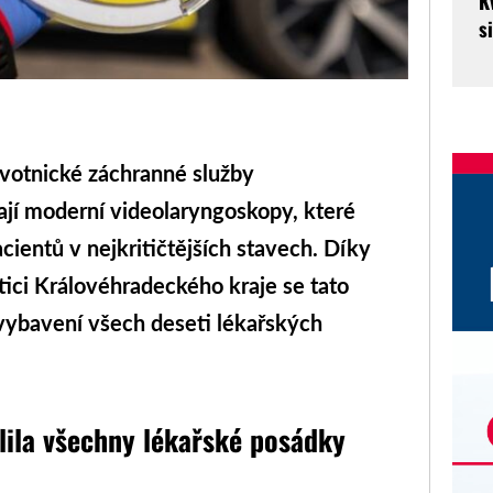
K
s
otnické záchranné služby
jí moderní videolaryngoskopy, které
acientů v nejkritičtějších stavech. Díky
ici Královéhradeckého kraje se tato
 vybavení všech deseti lékařských
lila všechny lékařské posádky