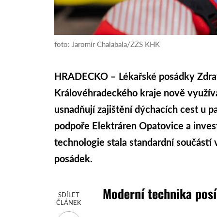
foto: Jaromír Chalabala/ZZS KHK
HRADECKO – Lékařské posádky Zdrav
Královéhradeckého kraje nově využíva
usnadňují zajištění dýchacích cest u p
podpoře Elektráren Opatovice a invest
technologie stala standardní součástí
posádek.
Moderní technika posí
SDÍLET
ČLÁNEK