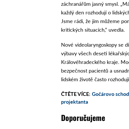
záchranářům jasný smysl. „Má
každý den rozhodují o lidskýc
Jsme rádi, že jim můžeme pomo
kritických situacích,“ uvedla.
Nové videolaryngoskopy se dí
výbavy všech deseti lékařský
Královéhradeckého kraje. Mo
bezpečnost pacientů a usnadní
lidském životě často rozhoduj
ČTĚTE VÍCE:
Gočárovo schodi
projektanta
Doporučujeme