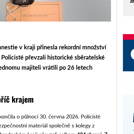
z
e v kraji přinesla rekordní množství
Policisté převzali historické sběratelské
ednomu majiteli vrátili po 26 letech
příč krajem
ončila o půlnoci 30. června 2026. Policisté
zpečnostní materiál společně s kolegy z