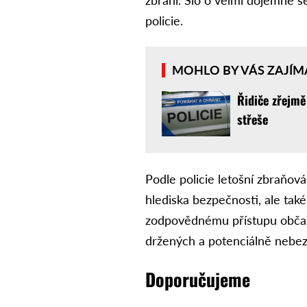
zbraní. Šlo o velmi dojemné s
policie.
MOHLO BY VÁS ZAJÍM
Řidiče zřejmě
střeše
Podle policie letošní zbraňov
hlediska bezpečnosti, ale také
zodpovědnému přístupu občanů
držených a potenciálně nebez
Doporučujeme