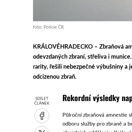
foto: Policie ČR
KRÁLOVÉHRADECKO – Zbraňová amnesti
odevzdaných zbraní, střeliva i munice. 
rarity, řešili nebezpečné výbušniny a j
odcizenou zbraň.
Rekordní výsledky na
SDÍLET
ČLÁNEK
Půlroční zbraňová amnestie sk
odboru služby pro zbraně a be