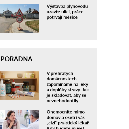
Výstavba plynovodu
uzavře ulici, práce
potrvají měsíce
PORADNA
V přehřátých
domácnostech
zapomínáme na léky
a doplňky stravy. Jak
je skladovat, aby se
neznehodnotily
Onemocníte mimo
domov a ošetří vás
„cizí“ praktický lékař.
Kdy budete muset