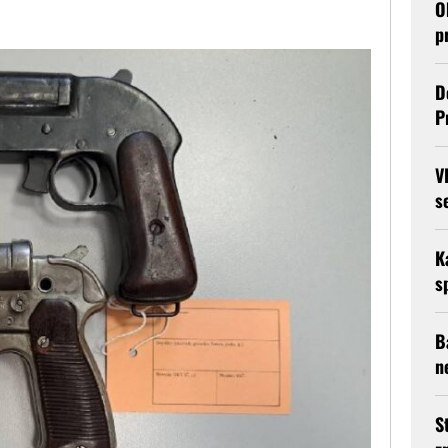
O
p
D
P
V
s
K
s
B
n
S