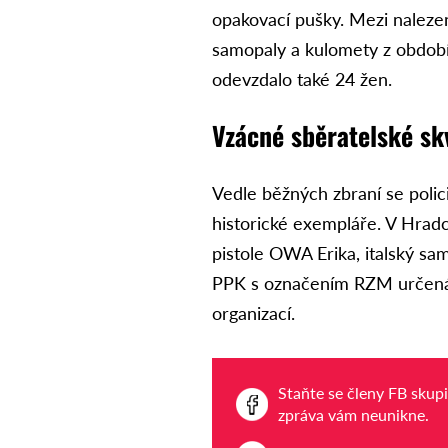
opakovací pušky. Mezi naleze
samopaly a kulomety z obdob
odevzdalo také 24 žen.
Vzácné sběratelské sk
Vedle běžných zbraní se poli
historické exempláře. V Hradc
pistole OWA Erika, italský s
PPK s označením RZM určená 
organizací.
Staňte se členy FB skup
zpráva vám neunikne.