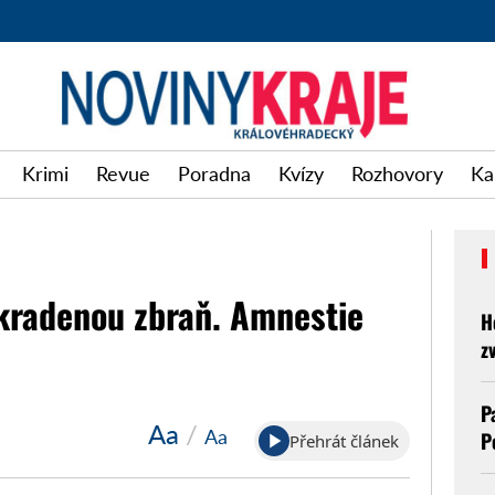
Krimi
Revue
Poradna
Kvízy
Rozhovory
Ka
ukradenou zbraň. Amnestie
H
z
P
Aa
/
Aa
P
Přehrát článek