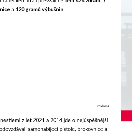
hradeckém kraji převzali celkem
424 zbraní
,
7
nice
a
120 gramů výbušnin
.
Reklama
estiemi z let 2021 a 2014 jde o nejúspěšnější
é odevzdávali samonabíjecí pistole, brokovnice a