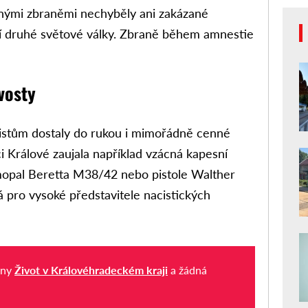
nými zbraněmi nechyběly ani zakázané
í druhé světové války. Zbraně během amnestie
vosty
cistům dostaly do rukou i mimořádně cenné
i Králové zaujala například vzácná kapesní
amopal Beretta M38/42 nebo pistole Walther
pro vysoké představitele nacistických
iny
Život v Královéhradeckém kraji
a žádná