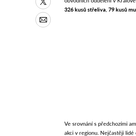
obvodních oddělení v Králové
326 kusů střeliva
,
79 kusů mu
Ve srovnání s předchozími amn
akci v regionu. Nejčastěji lid