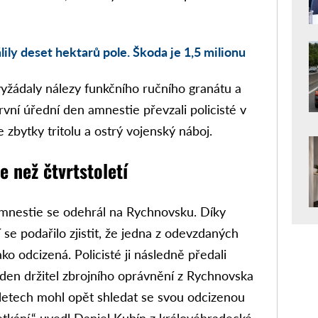
álily deset hektarů pole. Škoda je 1,5 milionu
vyžádaly nálezy funkčního ručního granátu a
vní úřední den amnestie převzali policisté v
 zbytky tritolu a ostrý vojenský náboj.
 než čtvrtstoletí
 amnestie se odehrál na Rychnovsku. Díky
 se podařilo zjistit, že jedna z odevzdaných
ko odcizená. Policisté ji následně předali
eden držitel zbrojního oprávnění z Rychnovska
 letech mohl opět shledat se svou odcizenou