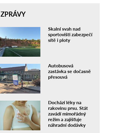
ZPRÁVY
Skalní svah nad
sportovišti zabezpečí
sítě i ploty
Autobusová
zastávka se dočasně
přesouvá
Dochází léky na
rakovinu prsu. Stát
zavádí mimořádný
režim a zajišťuje
náhradní dodávky