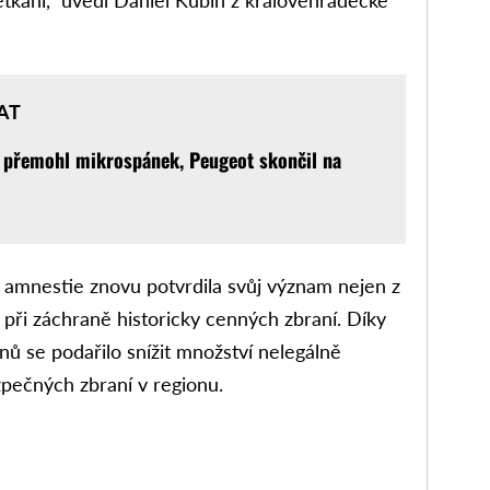
etkání,“ uvedl Daniel Kubín z královéhradecké
AT
 přemohl mikrospánek, Peugeot skončil na
á amnestie znovu potvrdila svůj význam nejen z
 při záchraně historicky cenných zbraní. Díky
 se podařilo snížit množství nelegálně
pečných zbraní v regionu.