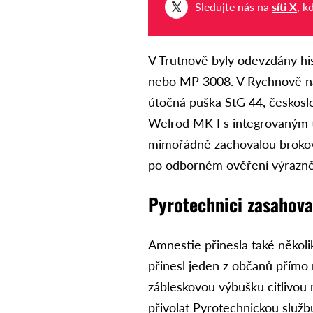
Sledujte nás na
síti X
, k
V Trutnově byly odevzdány h
nebo MP 3008. V Rychnově na
útočná puška StG 44, českoslo
Welrod MK I s integrovaným tl
mimořádně zachovalou brokovn
po odborném ověření výrazně 
Pyrotechnici zasahova
Amnestie přinesla také několi
přinesl jeden z občanů přímo 
zábleskovou výbušku citlivou n
přivolat Pyrotechnickou služb