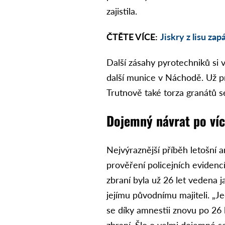
zajistila.
ČTĚTE VÍCE:
Jiskry z lisu zap
Další zásahy pyrotechniků si 
další munice v Náchodě. Už pr
Trutnově také torza granátů se
Dojemný návrat po více
Nejvýraznější příběh letošní
prověření policejních evidencí
zbraní byla už 26 let vedena ja
jejímu původnímu majiteli. „J
se díky amnestii znovu po 26