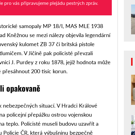
de pro vás připravujeme plejádu pestrých zpráv.
istorické samopaly MP 18/I, MAS MLE 1938
d Kněžnou se mezi nálezy objevila legendární
venský kulomet ZB 37 či britská pistole
umičem. V Jičíně pak policisté převzali
ici J. Purdey z roku 1878, jejíž hodnota může
přesáhnout 200 tisíc korun.
li opakovaně
k nebezpečných situací. V Hradci Králové
na policejní přepážku ostrou vojenskou
a teplo. Policisté museli budovu uzavřít a
u Policie ČR, která výbušninu bezpečně