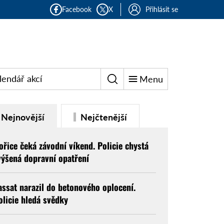
Facebook
X
Přihlásit se
lendář akcí
Menu
Nejnovější
Nejčtenější
ořice čeká závodní víkend. Policie chystá
výšená dopravní opatření
assat narazil do betonového oplocení.
olicie hledá svědky