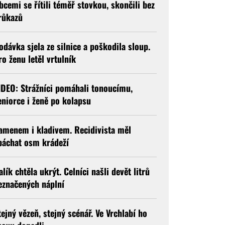
bcemi se řítili téměř stovkou, skončili bez
růkazů
odávka sjela ze silnice a poškodila sloup.
ro ženu letěl vrtulník
IDEO: Strážníci pomáhali tonoucímu,
eniorce i ženě po kolapsu
amenem i kladivem. Recidivista měl
páchat osm krádeží
alík chtěla ukrýt. Celníci našli devět litrů
eznačených náplní
tejný vězeň, stejný scénář. Ve Vrchlabí ho