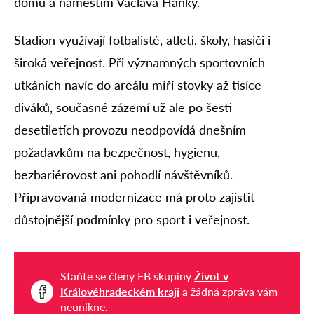
domu a náměstím Václava Hanky.
Stadion využívají fotbalisté, atleti, školy, hasiči i
široká veřejnost. Při významných sportovních
utkáních navíc do areálu míří stovky až tisíce
diváků, současné zázemí už ale po šesti
desetiletích provozu neodpovídá dnešním
požadavkům na bezpečnost, hygienu,
bezbariérovost ani pohodlí návštěvníků.
Připravovaná modernizace má proto zajistit
důstojnější podmínky pro sport i veřejnost.
Staňte se členy FB skupiny
Život v
Královéhradeckém kraji
a žádná zpráva vám
neunikne.