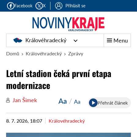
Facebook
X
Přihlásit se
Královéhradecký
Menu
Domů
Královéhradecký
Zprávy
Letní stadion čeká první etapa
modernizace
Aa
/
Jan Šimek
Aa
Přehrát článek
8. 7. 2026, 18:07
Královéhradecký