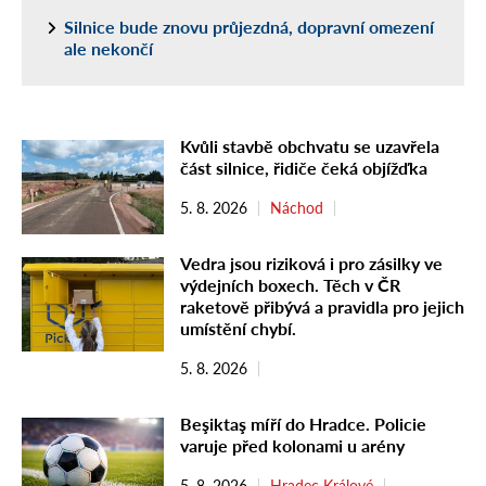
Silnice bude znovu průjezdná, dopravní omezení
ale nekončí
Kvůli stavbě obchvatu se uzavřela
část silnice, řidiče čeká objížďka
5. 8. 2026
Náchod
Vedra jsou riziková i pro zásilky ve
výdejních boxech. Těch v ČR
raketově přibývá a pravidla pro jejich
umístění chybí.
5. 8. 2026
Beşiktaş míří do Hradce. Policie
varuje před kolonami u arény
5. 8. 2026
Hradec Králové