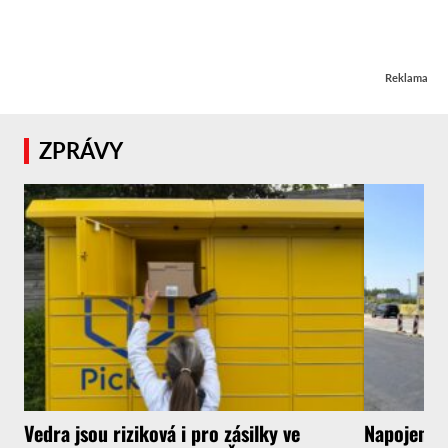
Reklama
ZPRÁVY
Vedra jsou riziková i pro zásilky ve
Napojení l