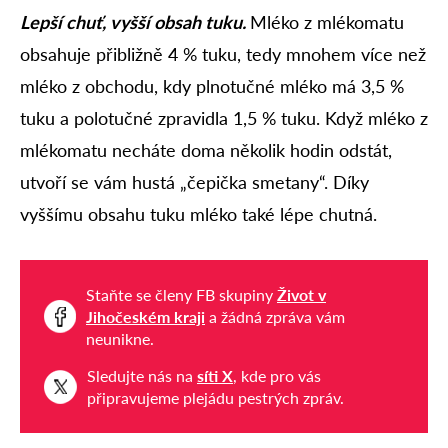
Lepší chuť, vyšší obsah tuku.
Mléko z mlékomatu
obsahuje přibližně 4 % tuku, tedy mnohem více než
mléko z obchodu, kdy plnotučné mléko má 3,5 %
tuku a polotučné zpravidla 1,5 % tuku. Když mléko z
mlékomatu necháte doma několik hodin odstát,
utvoří se vám hustá „čepička smetany“. Díky
vyššímu obsahu tuku mléko také lépe chutná.
Staňte se členy FB skupiny
Život v
Jihočeském kraji
a žádná zpráva vám
neunikne.
Sledujte nás na
síti X
, kde pro vás
připravujeme plejádu pestrých zpráv.