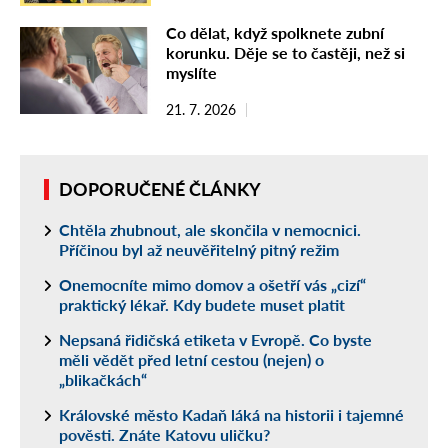
Co dělat, když spolknete zubní
korunku. Děje se to častěji, než si
myslíte
21. 7. 2026
DOPORUČENÉ ČLÁNKY
Chtěla zhubnout, ale skončila v nemocnici.
Příčinou byl až neuvěřitelný pitný režim
Onemocníte mimo domov a ošetří vás „cizí“
praktický lékař. Kdy budete muset platit
Nepsaná řidičská etiketa v Evropě. Co byste
měli vědět před letní cestou (nejen) o
„blikačkách“
Královské město Kadaň láká na historii i tajemné
pověsti. Znáte Katovu uličku?