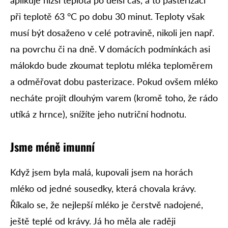
aplikuje nižší teplota po delší čas, a to pasterizací
při teplotě 63 °C po dobu 30 minut. Teploty však
musí být dosaženo v celé potravině, nikoli jen např.
na povrchu či na dně. V domácích podmínkách asi
málokdo bude zkoumat teplotu mléka teploměrem
a odměřovat dobu pasterizace. Pokud ovšem mléko
necháte projít dlouhým varem (kromě toho, že rádo
utíká z hrnce), snížíte jeho nutriční hodnotu.
Jsme méně imunní
Když jsem byla malá, kupovali jsem na horách
mléko od jedné sousedky, která chovala krávy.
Říkalo se, že nejlepší mléko je čerstvě nadojené,
ještě teplé od krávy. Já ho měla ale raději