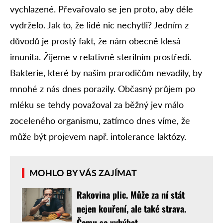
vychlazené. Převařovalo se jen proto, aby déle
vydrželo. Jak to, že lidé nic nechytli? Jedním z
důvodů je prostý fakt, že nám obecně klesá
imunita. Žijeme v relativně sterilním prostředí.
Bakterie, které by našim prarodičům nevadily, by
mnohé z nás dnes porazily. Občasný průjem po
mléku se tehdy považoval za běžný jev málo
zoceleného organismu, zatímco dnes víme, že
může být projevem např. intolerance laktózy.
MOHLO BY VÁS ZAJÍMAT
Rakovina plic. Může za ní stát
nejen kouření, ale také strava.
Čemu se vyhýbat