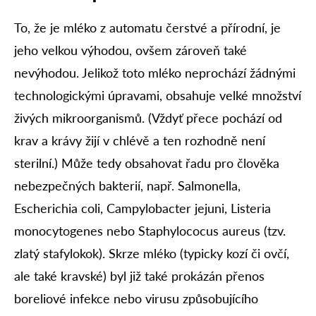
To, že je mléko z automatu čerstvé a přírodní, je
jeho velkou výhodou, ovšem zároveň také
nevýhodou. Jelikož toto mléko neprochází žádnými
technologickými úpravami, obsahuje velké množství
živých mikroorganismů. (Vždyť přece pochází od
krav a krávy žijí v chlévě a ten rozhodně není
sterilní.) Může tedy obsahovat řadu pro člověka
nebezpečných bakterií, např. Salmonella,
Escherichia coli, Campylobacter jejuni, Listeria
monocytogenes nebo Staphylococus aureus (tzv.
zlatý stafylokok). Skrze mléko (typicky kozí či ovčí,
ale také kravské) byl již také prokázán přenos
boreliové infekce nebo virusu způsobujícího