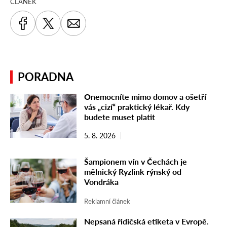
ČLÁNEK
PORADNA
Onemocníte mimo domov a ošetří
vás „cizí“ praktický lékař. Kdy
budete muset platit
5. 8. 2026
Šampionem vín v Čechách je
mělnický Ryzlink rýnský od
Vondráka
Reklamní článek
Nepsaná řidičská etiketa v Evropě.