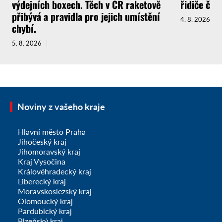
výdejních boxech. Těch v ČR raketově
řidiče ček
přibývá a pravidla pro jejich umístění
4. 8. 2026
chybí.
5. 8. 2026
Noviny z vašeho kraje
Hlavní město Praha
Jihočeský kraj
Jihomoravský kraj
Kraj Vysočina
Královéhradecký kraj
Liberecký kraj
Moravskoslezský kraj
Olomoucký kraj
Pardubický kraj
Plzeňský kraj