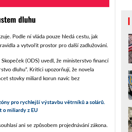
ůstem dluhu
zuje. Podle ní vláda pouze hledá cestu, jak
avidla a vytvořit prostor pro další zadlužování.
kopeček (ODS) uvedl, že ministerstvo financí
stvo dluhu“. Kritici upozorňují, že novela
et stovky miliard korun navíc bez
óny pro rychlejší výstavbu větrníků a solárů.
t o miliardy z EU
souhlasí ani se způsobem projednávání zákona.