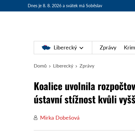
Dnes je 8. 8. 2026
a svátek má Soběslav
Liberecký
Zprávy
Krim
Domů
Liberecký
Zprávy
Koalice uvolnila rozpočto
ústavní stížnost kvůli vyš
Mirka Dobešová