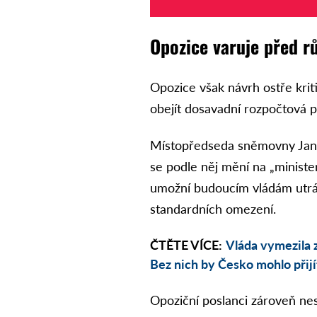
Opozice varuje před r
Opozice však návrh ostře kriti
obejít dosavadní rozpočtová pr
Místopředseda sněmovny Jan S
se podle něj mění na „minister
umožní budoucím vládám utrác
standardních omezení.
ČTĚTE VÍCE:
Vláda vymezila z
Bez nich by Česko mohlo přijí
Opoziční poslanci zároveň ne