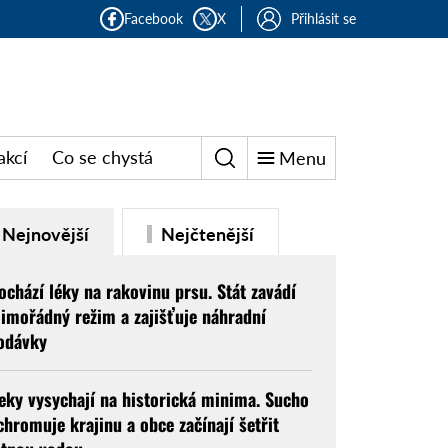
Facebook
X
Přihlásit se
akcí
Co se chystá
Menu
Nejnovější
Nejčtenější
ochází léky na rakovinu prsu. Stát zavádí
imořádný režim a zajišťuje náhradní
odávky
eky vysychají na historická minima. Sucho
chromuje krajinu a obce začínají šetřit