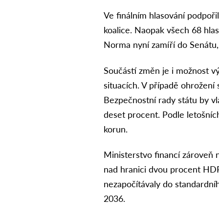
Ve finálním hlasování podpoři
koalice. Naopak všech 68 hlas
Norma nyní zamíří do Senátu, 
Součástí změn je i možnost v
situacích. V případě ohrožení
Bezpečnostní rady státu by vl
deset procent. Podle letošníc
korun.
Ministerstvo financí zároveň 
nad hranici dvou procent HDP
nezapočítávaly do standardní
2036.