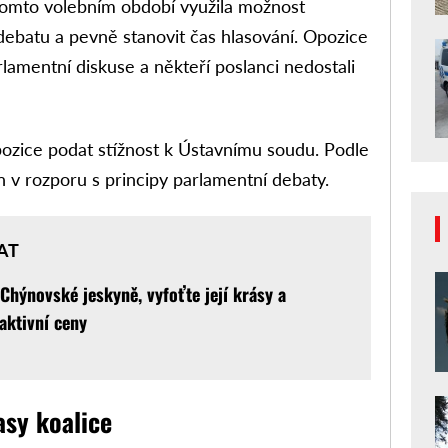
 tomto volebním období využila možnost
ebatu a pevně stanovit čas hlasování. Opozice
rlamentní diskuse a někteří poslanci nedostali
pozice podat stížnost k Ústavnímu soudu. Podle
en v rozporu s principy parlamentní debaty.
AT
 Chýnovské jeskyně, vyfoťte její krásy a
aktivní ceny
asy koalice