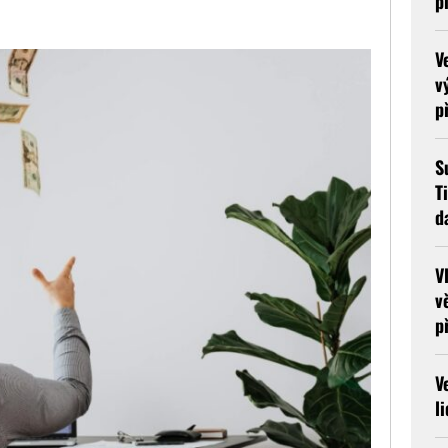
p
V
v
p
S
T
d
V
v
p
V
l