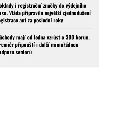
oklady i registrační značky do výdejního
oxu. Vláda připravila největší zjednodušení
egistrace aut za poslední roky
ůchody mají od ledna vzrůst o 300 korun.
remiér připouští i další mimořádnou
odporu seniorů