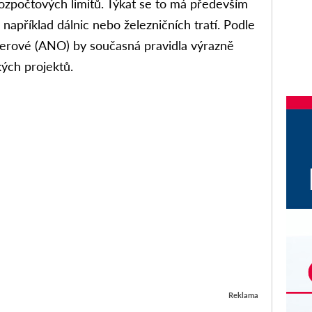
ozpočtových limitů. Týkat se to má především
například dálnic nebo železničních tratí. Podle
llerové (ANO) by současná pravidla výrazně
ých projektů.
Reklama