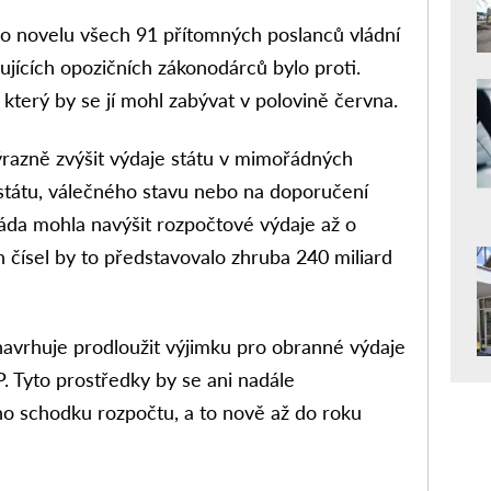
lo novelu všech 91 přítomných poslanců vládní
ujících opozičních zákonodárců bylo proti.
který by se jí mohl zabývat v polovině června.
ýrazně zvýšit výdaje státu v mimořádných
 státu, válečného stavu nebo na doporučení
áda mohla navýšit rozpočtové výdaje až o
h čísel by to představovalo zhruba 240 miliard
navrhuje prodloužit výjimku pro obranné výdaje
. Tyto prostředky by se ani nadále
ho schodku rozpočtu, a to nově až do roku