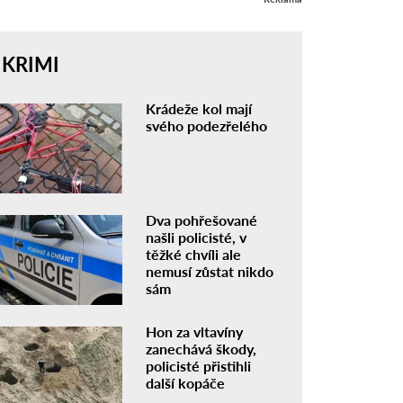
KRIMI
Krádeže kol mají
svého podezřelého
Dva pohřešované
našli policisté, v
těžké chvíli ale
nemusí zůstat nikdo
sám
Hon za vltavíny
zanechává škody,
policisté přistihli
další kopáče