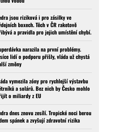
itnou vodou
edra jsou riziková i pro zásilky ve
ýdejních boxech. Těch v ČR raketově
řibývá a pravidla pro jejich umístění chybí.
uperdávka narazila na první problémy.
isíce lidí o podporu přišly, vláda už chystá
alší změny
láda vymezila zóny pro rychlejší výstavbu
ětrníků a solárů. Bez nich by Česko mohlo
řijít o miliardy z EU
edra dnes znovu zesílí. Tropické noci berou
idem spánek a zvyšují zdravotní rizika