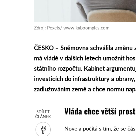
Zdroj: Pexels/ www.kaboompics.com
ČESKO – Sněmovna schválila změnu z
má vládě v dalších letech umožnit ho
státního rozpočtu. Kabinet argumentu
investicích do infrastruktury a obrany
zadlužováním země a chce normu nap
Vláda chce větší prost
SDÍLET
ČLÁNEK
Novela počítá s tím, že se čá