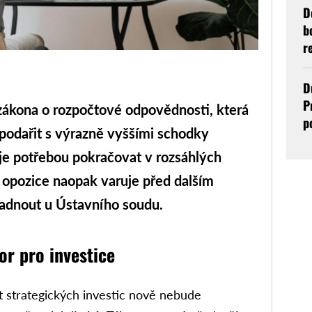
D
b
r
D
P
ákona o rozpočtové odpovědnosti, která
p
spodařit s výrazně vyššími schodky
je potřebou pokračovat v rozsáhlých
, opozice naopak varuje před dalším
adnout u Ústavního soudu.
or pro investice
st strategických investic nově nebude