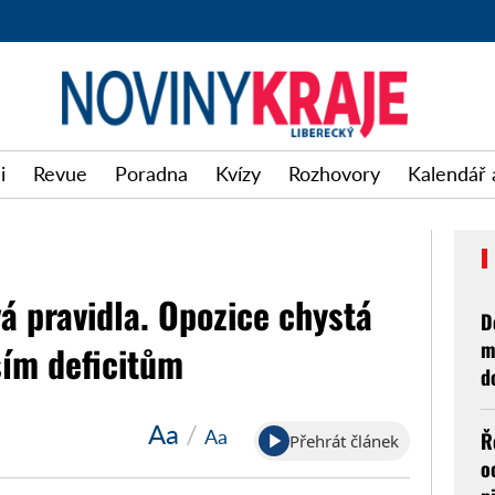
i
Revue
Poradna
Kvízy
Rozhovory
Kalendář 
vá pravidla. Opozice chystá
D
m
ším deficitům
d
Aa
/
Aa
Ř
Přehrát článek
o