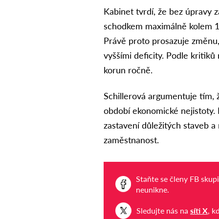
Kabinet tvrdí, že bez úpravy z
schodkem maximálně kolem 190
Právě proto prosazuje změnu,
vyššími deficity. Podle kritiků
korun ročně.
Schillerová argumentuje tím, ž
období ekonomické nejistoty.
zastavení důležitých staveb a
zaměstnanost.
Staňte se členy FB skup
neunikne.
Sledujte nás na
síti X
, k