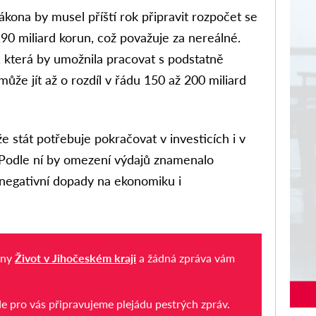
ákona by musel příští rok připravit rozpočet se
 miliard korun, což považuje za nereálné.
 která by umožnila pracovat s podstatně
 může jít až o rozdíl v řádu 150 až 200 miliard
e stát potřebuje pokračovat v investicích i v
 Podle ní by omezení výdajů znamenalo
 negativní dopady na ekonomiku i
iny
Život v Jihočeském kraji
a žádná zpráva vám
de pro vás připravujeme plejádu pestrých zpráv.