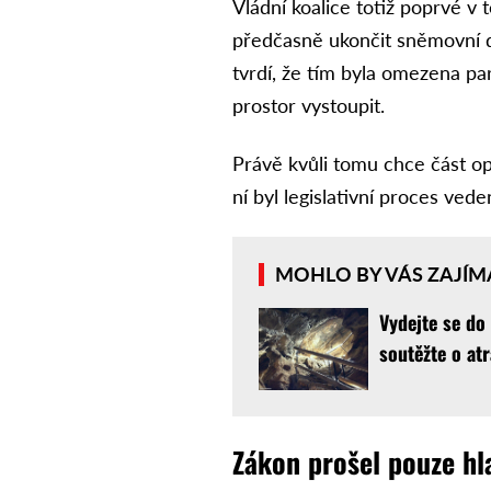
Vládní koalice totiž poprvé v
předčasně ukončit sněmovní d
tvrdí, že tím byla omezena pa
prostor vystoupit.
Právě kvůli tomu chce část o
ní byl legislativní proces ved
MOHLO BY VÁS ZAJÍM
Vydejte se do
soutěžte o atr
Zákon prošel pouze hl