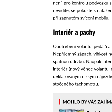
není, pro kontrolu podvozku 
nevidíte, se pokuste s nataže
při zapnutém svícení mobilu.
Interiér a pachy
Opotřebení volantu, pedálů a 
Nepříjemný zápach, vlhkost n
špatnou údržbu. Naopak inte
interiér (nový věnec volantu,
deklarovaným nízkým nájezd
stočeného tachometru.
MOHLO BY VÁS ZAJÍM