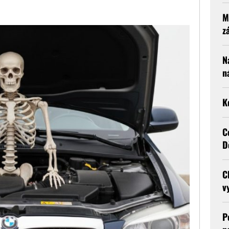
M
z
N
n
K
C
D
C
v
P