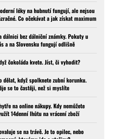
oderní léky na hubnutí fungují, ale nejsou
ázračné. Co očekávat a jak získat maximum
a dálnici bez dálniční známky. Pokuty u
ás a na Slovensku fungují odlišně
dyž čokoláda kvete. Jíst, či vyhodit?
o dělat, když spolknete zubní korunku.
ěje se to častěji, než si myslíte
hytře na online nákupy. Kdy nemůžete
yužít 14denní lhůtu na vrácení zboží
ovaluje se na trávě. Je to opilec, nebo