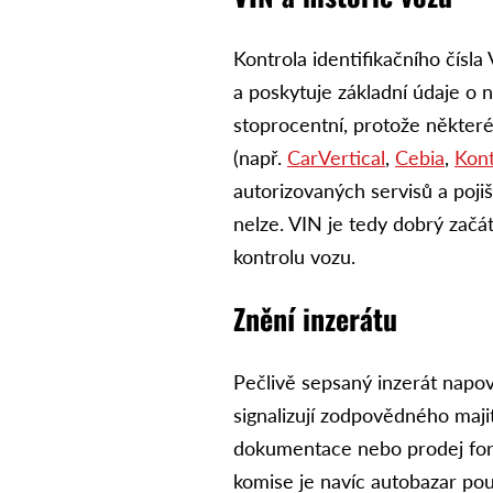
Kontrola identifikačního čísla
a poskytuje základní údaje o 
stoprocentní, protože někter
(např.
CarVertical
,
Cebia
,
Kont
autorizovaných servisů a poji
nelze. VIN je tedy dobrý začá
kontrolu vozu.
Znění inzerátu
Pečlivě sepsaný inzerát napov
signalizují zodpovědného maji
dokumentace nebo prodej for
komise je navíc autobazar po