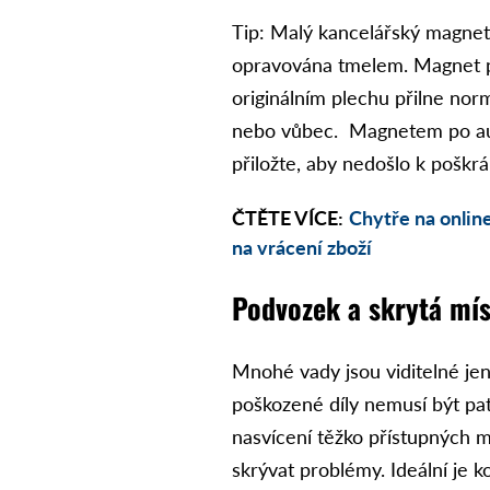
Tip: Malý kancelářský magnet 
opravována tmelem. Magnet př
originálním plechu přilne no
nebo vůbec. Magnetem po autě
přiložte, aby nedošlo k poškrá
ČTĚTE VÍCE:
Chytře na onlin
na vrácení zboží
Podvozek a skrytá mís
Mnohé vady jsou viditelné je
poškozené díly nemusí být pat
nasvícení těžko přístupných m
skrývat problémy. Ideální je 