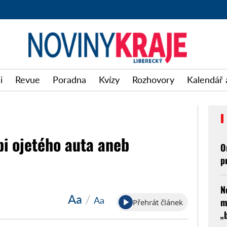
i
Revue
Poradna
Kvízy
Rozhovory
Kalendář 
pi ojetého auta aneb
O
p
N
Aa
/
Aa
m
Přehrát článek
„