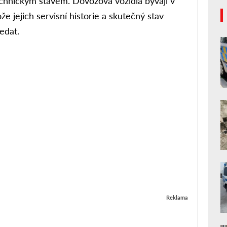
chnickým stavem. Dovozová vozidla bývají v
že jejich servisní historie a skutečný stav
ledat.
Reklama