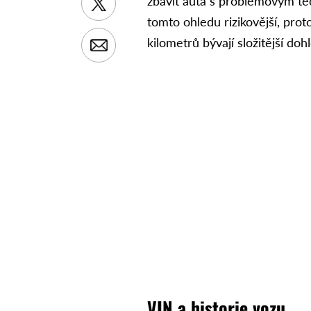
zbavit auta s problémovým te
tomto ohledu rizikovější, proto
kilometrů bývají složitější doh
VIN a historie vozu