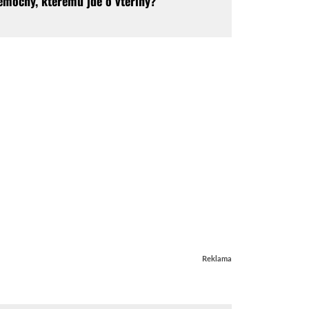
emocný, kterému jde o vteřiny?
Reklama