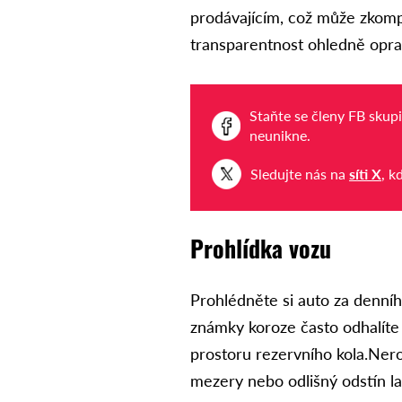
prodávajícím, což může zkompl
transparentnost ohledně opra
Staňte se členy FB skup
neunikne.
Sledujte nás na
síti X
, k
Prohlídka vozu
Prohlédněte si auto za denní
známky koroze často odhalíte
prostoru rezervního kola.Nero
mezery nebo odlišný odstín 