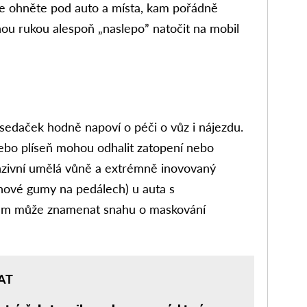
se ohněte pod auto a místa, kam pořádně
nou rukou alespoň „naslepo” natočit na mobil
sedaček hodně napoví o péči o vůz i nájezdu.
ebo plíseň mohou odhalit zatopení nebo
nzivní umělá vůně a extrémně inovovaný
 nové gumy na pedálech) u auta s
em může znamenat snahu o maskování
AT