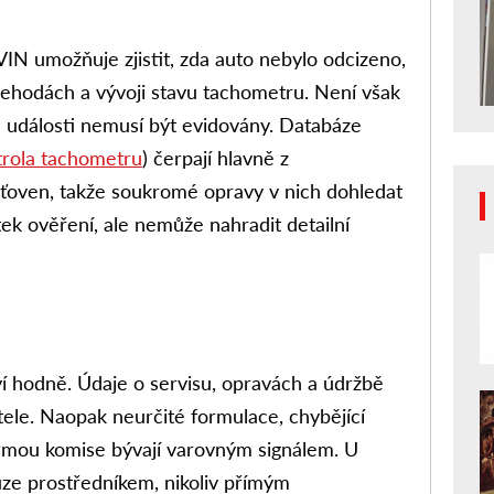
 VIN umožňuje zjistit, zda auto nebylo odcizeno,
nehodách a vývoji stavu tachometru. Není však
é události nemusí být evidovány. Databáze
rola tachometru
) čerpají hlavně z
šťoven, takže soukromé opravy v nich dohledat
tek ověření, ale nemůže nahradit detailní
í hodně. Údaje o servisu, opravách a údržbě
tele. Naopak neurčité formulace, chybějící
mou komise bývají varovným signálem. U
uze prostředníkem, nikoliv přímým