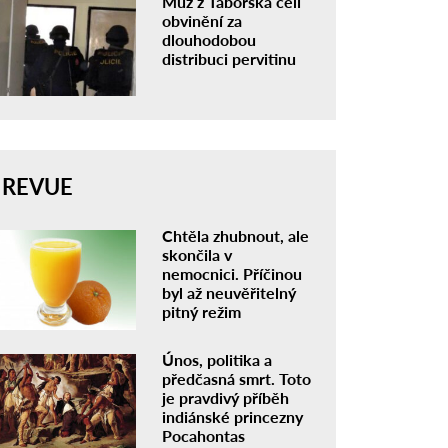
Muž z Táborska čelí
obvinění za
dlouhodobou
distribuci pervitinu
REVUE
Chtěla zhubnout, ale
skončila v
nemocnici. Příčinou
byl až neuvěřitelný
pitný režim
Únos, politika a
předčasná smrt. Toto
je pravdivý příběh
indiánské princezny
Pocahontas