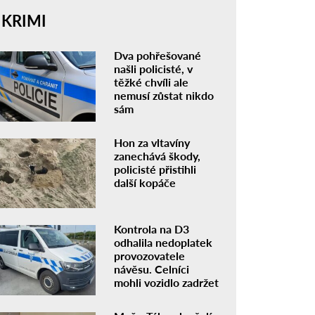
KRIMI
Dva pohřešované
našli policisté, v
těžké chvíli ale
nemusí zůstat nikdo
sám
Hon za vltavíny
zanechává škody,
policisté přistihli
další kopáče
Kontrola na D3
odhalila nedoplatek
provozovatele
návěsu. Celníci
mohli vozidlo zadržet