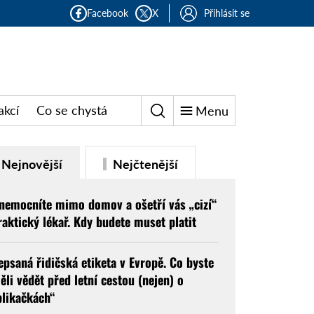
Facebook
X
Přihlásit se
akcí
Co se chystá
Menu
Nejnovější
Nejčtenější
nemocníte mimo domov a ošetří vás „cizí“
raktický lékař. Kdy budete muset platit
epsaná řidičská etiketa v Evropě. Co byste
ěli vědět před letní cestou (nejen) o
blikačkách“