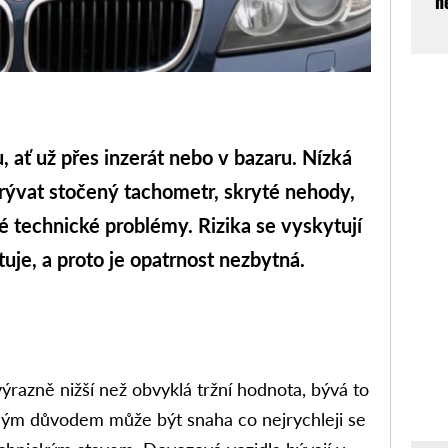
n
 ať už přes inzerát nebo v bazaru. Nízká
krývat stočený tachometr, skryté nehody,
 technické problémy. Rizika se vyskytují
uje, a proto je opatrnost nezbytná.
ýrazně nižší než obvyklá tržní hodnota, bývá to
m důvodem může být snaha co nejrychleji se