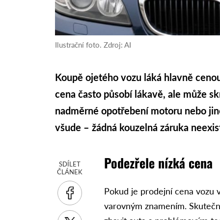
Ilustrační foto. Zdroj: AI
Koupě ojetého vozu láká hlavně cenou,
cena často působí lákavě, ale může s
nadměrné opotřebení motoru nebo jiné
všude – žádná kouzelná záruka neexist
Podezřele nízká cena
SDÍLET
ČLÁNEK
Pokud je prodejní cena vozu v
varovným znamením. Skutečný