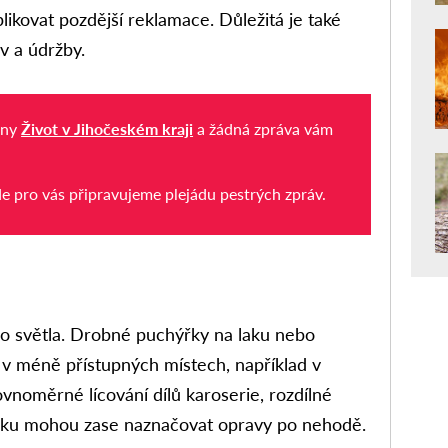
ikovat pozdější reklamace. Důležitá je také
v a údržby.
iny
Život v Jihočeském kraji
a žádná zpráva vám
de pro vás připravujeme plejádu pestrých zpráv.
ho světla. Drobné puchýřky na laku nebo
 v méně přístupných místech, například v
vnoměrné lícování dílů karoserie, rozdílné
laku mohou zase naznačovat opravy po nehodě.