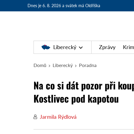
Dnes je 6. 8. 2026
a svátek má Oldřiška
Liberecký
Zprávy
Krim
Domů
Liberecký
Poradna
Na co si dát pozor při kou
Kostlivec pod kapotou
Jarmila Rýdlová