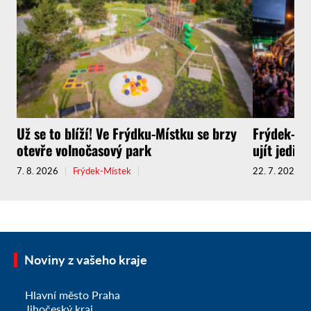
Už se to blíží! Ve Frýdku-Místku se brzy
Frýdek-Mís
otevře volnočasový park
ujít jedin
7. 8. 2026
Frýdek-Místek
22. 7. 2026
Noviny z vašeho kraje
Hlavní město Praha
Jihočeský kraj