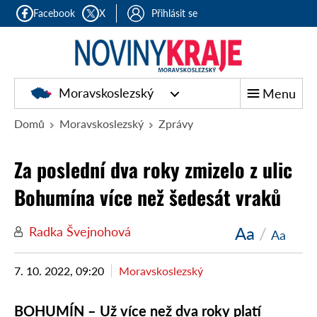
Facebook
X
Přihlásit se
Moravskoslezský
Menu
Domů
Moravskoslezský
Zprávy
Za poslední dva roky zmizelo z ulic
Bohumína více než šedesát vraků
Aa
/
Radka Švejnohová
Aa
7. 10. 2022, 09:20
Moravskoslezský
BOHUMÍN – Už více než dva roky platí