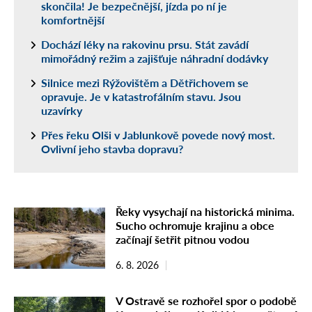
skončila! Je bezpečnější, jízda po ní je
komfortnější
Dochází léky na rakovinu prsu. Stát zavádí
mimořádný režim a zajišťuje náhradní dodávky
Silnice mezi Rýžovištěm a Dětřichovem se
opravuje. Je v katastrofálním stavu. Jsou
uzavírky
Přes řeku Olši v Jablunkově povede nový most.
Ovlivní jeho stavba dopravu?
Řeky vysychají na historická minima.
Sucho ochromuje krajinu a obce
začínají šetřit pitnou vodou
6. 8. 2026
V Ostravě se rozhořel spor o podobě