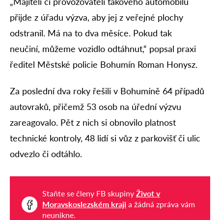
„Majiteli či provozovateli takového automobilu
přijde z úřadu výzva, aby jej z veřejné plochy
odstranil. Má na to dva měsíce. Pokud tak
neučiní, můžeme vozidlo odtáhnut,“ popsal praxi
ředitel Městské policie Bohumín Roman Honysz.
Za poslední dva roky řešili v Bohumíně 64 případů
autovraků, přičemž 53 osob na úřední výzvu
zareagovalo. Pět z nich si obnovilo platnost
technické kontroly, 48 lidí si vůz z parkovišť či ulic
odvezlo či odtáhlo.
Staňte se členy FB skupiny
Život v
Moravskoslezském kraji
a žádná zpráva vám
neunikne.