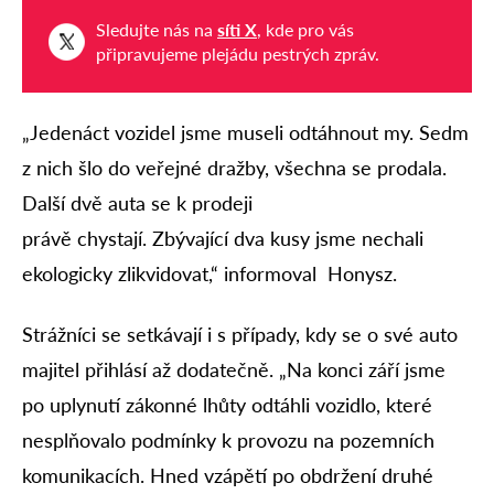
Sledujte nás na
síti X
, kde pro vás
připravujeme plejádu pestrých zpráv.
„Jedenáct vozidel jsme museli odtáhnout my. Sedm
z nich šlo do veřejné dražby, všechna se prodala.
Další dvě auta se k prodeji
právě chystají. Zbývající dva kusy jsme nechali
ekologicky zlikvidovat,“ informoval Honysz.
Strážníci se setkávají i s případy, kdy se o své auto
majitel přihlásí až dodatečně. „Na konci září jsme
po uplynutí zákonné lhůty odtáhli vozidlo, které
nesplňovalo podmínky k provozu na pozemních
komunikacích. Hned vzápětí po obdržení druhé