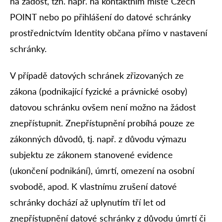
na žádost, tzn. např. na kontaktním místě Czech
POINT nebo po přihlášení do datové schránky
prostřednictvím Identity občana přímo v nastavení
schránky.
V případě datových schránek zřizovaných ze
zákona (podnikající fyzické a právnické osoby)
datovou schránku ovšem není možno na žádost
znepřístupnit. Znepřístupnění probíhá pouze ze
zákonných důvodů, tj. např. z důvodu výmazu
subjektu ze zákonem stanovené evidence
(ukončení podnikání), úmrtí, omezení na osobní
svobodě, apod. K vlastnímu zrušení datové
schránky dochází až uplynutím tří let od
znepřístupnění datové schránky z důvodu úmrtí či