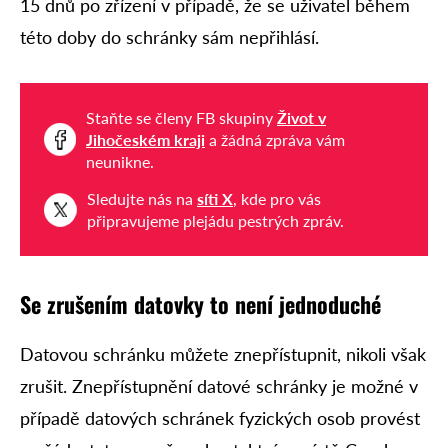
15 dnů po zřízení v případě, že se uživatel během
této doby do schránky sám nepřihlásí.
Staňte se členy FB skupiny
Život v
Jihočeském kraji
a žádná zpráva vám
neunikne.
Sledujte nás na
síti X
, kde pro vás
připravujeme plejádu pestrých zpráv.
Se zrušením datovky to není jednoduché
Datovou schránku můžete znepřístupnit, nikoli však
zrušit. Znepřístupnění datové schránky je možné v
případě datových schránek fyzických osob provést