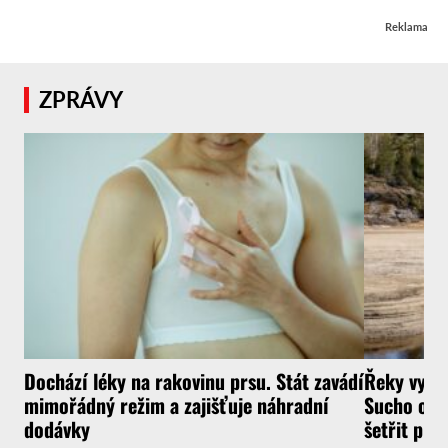
Reklama
ZPRÁVY
Dochází léky na rakovinu prsu. Stát zavádí
Řeky vysyc
mimořádný režim a zajišťuje náhradní
Sucho ochr
dodávky
šetřit pit