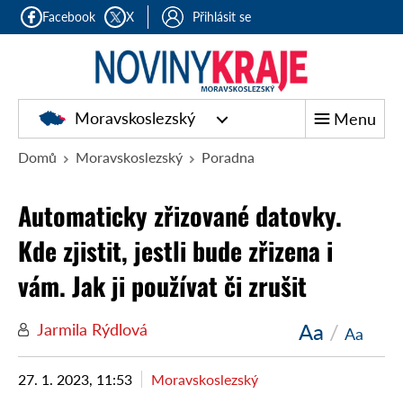
Facebook
X
Přihlásit se
Moravskoslezský
Menu
Domů
Moravskoslezský
Poradna
Automaticky zřizované datovky.
Kde zjistit, jestli bude zřizena i
vám. Jak ji používat či zrušit
Aa
/
Jarmila Rýdlová
Aa
27. 1. 2023, 11:53
Moravskoslezský