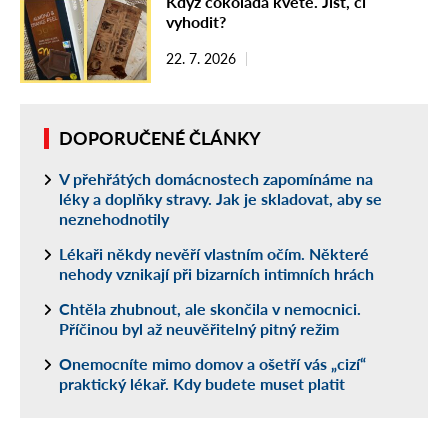
Když čokoláda kvete. Jíst, či
vyhodit?
22. 7. 2026
DOPORUČENÉ ČLÁNKY
V přehřátých domácnostech zapomínáme na
léky a doplňky stravy. Jak je skladovat, aby se
neznehodnotily
Lékaři někdy nevěří vlastním očím. Některé
nehody vznikají při bizarních intimních hrách
Chtěla zhubnout, ale skončila v nemocnici.
Příčinou byl až neuvěřitelný pitný režim
Onemocníte mimo domov a ošetří vás „cizí“
praktický lékař. Kdy budete muset platit