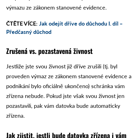
výmazu ze zákonem stanovené evidence.
ČTĚTE VÍCE:
Jak odejít dříve do důchodu I. díl –
Předčasný důchod
Zrušená vs. pozastavená živnost
Jestliže jste svou živnost již dříve zrušili (tj. byl
proveden výmaz ze zákonem stanovené evidence a
podnikání bylo oficiálně ukončeno) schránka vám
zřízena nebude. Pokud jste však svou živnost jen
pozastavili, pak vám datovka bude automaticky
zřízena.
Jak zjistit, jestli bude datovka zřízena i vám