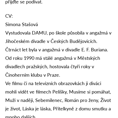
přijďte se podívat.
CV:
Simona Stašová
Vystudovala DAMU, po škole působila v angažmá v
Jihočeském divadle v Českých Budějovicích.
Čtrnáct let byla v angažmá v divadle E. F. Buriana.
Od roku 1990 má stálé angažmá v Městských
divadlech pražských, hostovala čtyři roky v
Činoherním klubu v Praze.
Ve filmu či na televizních obrazovkách ji diváci
mohli vidět ve filmech Pelíšky, Musíme si pomáhat,
Muži v naději, Sebemilenec, Román pro ženy, Život
je život, Láska je láska, Přítelkyně z domu smutku a
mnoho dalších.