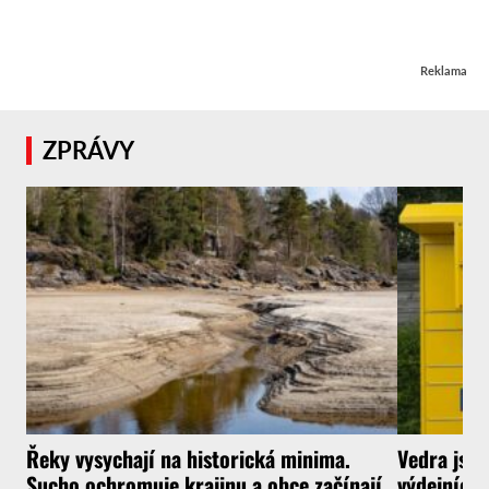
Reklama
ZPRÁVY
Řeky vysychají na historická minima.
Vedra jsou
Sucho ochromuje krajinu a obce začínají
výdejních 