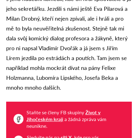
jeho sekretářku. Jezdili s námi ještě Eva Pilarová a
Milan Drobný, kteří nejen zpívali, ale i hráli a pro
mě to byla neuvěřitelná zkušenost. Stejně tak mi
dala svůj komický dialog profesora a žákyně, který
pro ni napsal Vladimír Dvořák a já jsem s Jiřím
Lírem jezdila po estrádách a poutích. Tam jsem se
například mohla mockrát dívat na pány Felixe
Holzmanna, Lubomíra Lipského, Josefa Beka a
mnoho mnoho dalších.
Staňte se členy FB skupiny
Život v
Jihočeském kraji
a žádná zpráva vám
neunikne.
Sledujte nás na
síti X
, kde pro vás