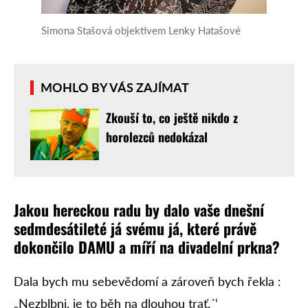
Simona Stašová objektivem Lenky Hatašové
MOHLO BY VÁS ZAJÍMAT
Zkouší to, co ještě nikdo z
horolezců nedokázal
Jakou hereckou radu by dalo vaše dnešní
sedmdesátileté já svému já, které právě
dokončilo DAMU a míří na divadelní prkna?
Dala bych mu sebevědomí a zároveň bych řekla :
„Nezblbni, je to běh na dlouhou trať.´‘