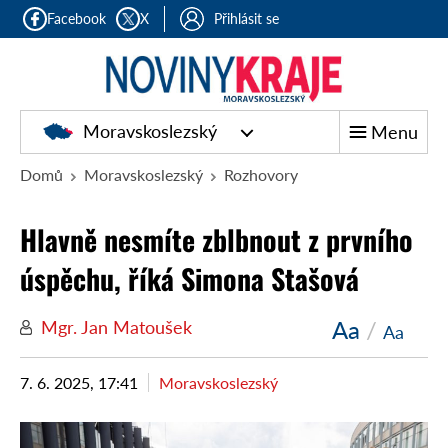
Facebook
X
Přihlásit se
Moravskoslezský
Menu
Domů
Moravskoslezský
Rozhovory
Hlavně nesmíte zblbnout z prvního
úspěchu, říká Simona Stašová
Aa
/
Mgr. Jan Matoušek
Aa
7. 6. 2025, 17:41
Moravskoslezský