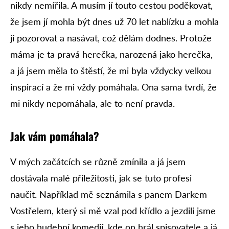
nikdy nemířila. A musím jí touto cestou poděkovat,
že jsem jí mohla být dnes už 70 let nablízku a mohla
jí pozorovat a nasávat, což dělám dodnes. Protože
máma je ta pravá herečka, narozená jako herečka,
a já jsem měla to štěstí, že mi byla vždycky velkou
inspirací a že mi vždy pomáhala. Ona sama tvrdí, že
mi nikdy nepomáhala, ale to není pravda.
Jak vám pomáhala?
V mých začátcích se různě zmínila a já jsem
dostávala malé příležitosti, jak se tuto profesi
naučit. Například mě seznámila s panem Darkem
Vostřelem, který si mě vzal pod křídlo a jezdili jsme
s jeho hudební komedií, kde on hrál spisovatele a já