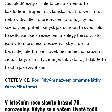
zas tak důležitý cíl, ale ta cesta k němu. To
každodenní trápení na zkouškách, ať už ve filmu,
nebo v divadle. To přemýšlení o tom, jaký má
scénář, ten příběh, smysl, jak uchopit tu svou roli,
to setkávání se s režisérem a kolegy herci. Často
jsou v tom procesu obsaženy i slzy a určitá
beznaděj, ale tím se člověk nesmí nechat srazit na
zem, a když už na tý zemi je, tak vstát a jít dál. Je to
trochu jako život sám.
ČTĚTE VÍCE:
Pod líbivým názvem omamné látky
často číhá i smrt
V letošním roce slavíte krásné 70.
narozeniny. Kdyby se o vašem životě točil