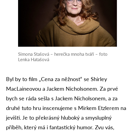
Simona Stašová – herečka mnoha tváří – foto
Lenka Hatašová
Byl by to film „Cena za něžnost“ se Shirley
MacLaineovou a Jackem Nicholsonem. Za prvé
bych se ráda sešla s Jackem Nicholsonem, a za
druhé tuto hru inscenujeme s Mirkem Etzlerem na
jevišti. Je to překrásný hluboký a smysluplný
příběh, který má i fantastický humor. Zvu vás,