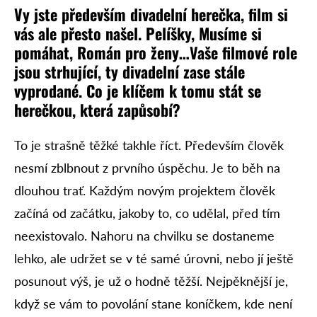
Vy jste především divadelní herečka, film si
vás ale přesto našel. Pelíšky, Musíme si
pomáhat, Román pro ženy…Vaše filmové role
jsou strhující, ty divadelní zase stále
vyprodané. Co je klíčem k tomu stát se
herečkou, která zapůsobí?
To je strašně těžké takhle říct. Především člověk
nesmí zblbnout z prvního úspěchu. Je to běh na
dlouhou trať. Každým novým projektem člověk
začíná od začátku, jakoby to, co udělal, před tím
neexistovalo. Nahoru na chvilku se dostaneme
lehko, ale udržet se v té samé úrovni, nebo jí ještě
posunout výš, je už o hodně těžší. Nejpěknější je,
když se vám to povolání stane koníčkem, kde není