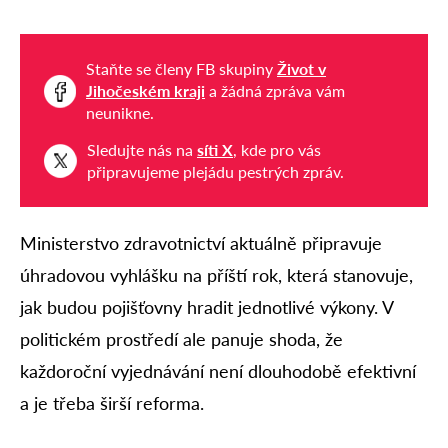
Staňte se členy FB skupiny
Život v
Jihočeském kraji
a žádná zpráva vám
neunikne.
Sledujte nás na
síti X
, kde pro vás
připravujeme plejádu pestrých zpráv.
Ministerstvo zdravotnictví aktuálně připravuje
úhradovou vyhlášku na příští rok, která stanovuje,
jak budou pojišťovny hradit jednotlivé výkony. V
politickém prostředí ale panuje shoda, že
každoroční vyjednávání není dlouhodobě efektivní
a je třeba širší reforma.