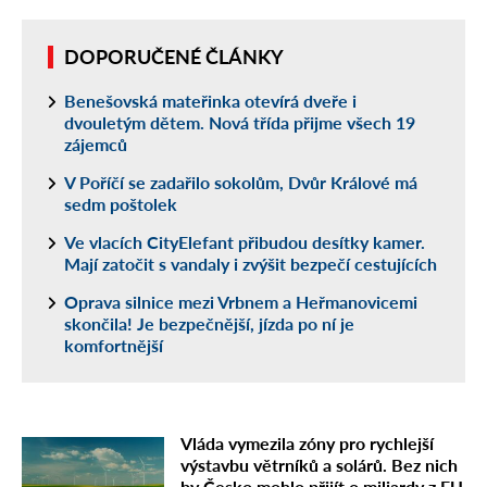
DOPORUČENÉ ČLÁNKY
Benešovská mateřinka otevírá dveře i
dvouletým dětem. Nová třída přijme všech 19
zájemců
V Poříčí se zadařilo sokolům, Dvůr Králové má
sedm poštolek
Ve vlacích CityElefant přibudou desítky kamer.
Mají zatočit s vandaly i zvýšit bezpečí cestujících
Oprava silnice mezi Vrbnem a Heřmanovicemi
skončila! Je bezpečnější, jízda po ní je
komfortnější
Vláda vymezila zóny pro rychlejší
výstavbu větrníků a solárů. Bez nich
by Česko mohlo přijít o miliardy z EU