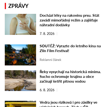
ZPRÁVY
Dochází léky na rakovinu prsu. Stát
zavádí mimořádný režim a zajišťuje
náhradní dodávky
7. 8. 2026
SOUTĚŽ: Vyrazte do letního kina na
Zlín Film Festival!
Reklamní článek
Řeky vysychají na historická minima.
Sucho ochromuje krajinu a obce
začínají šetřit pitnou vodou
6. 8. 2026
Vedra jsou riziková i pro zásilky ve
výdejních boxech. Těch v ČR