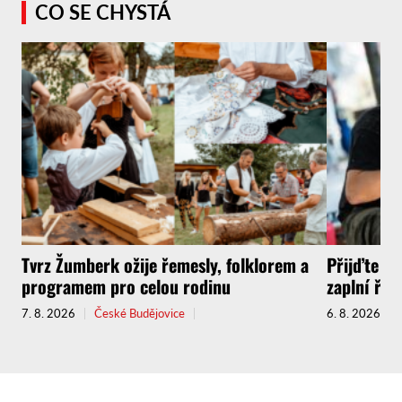
CO SE CHYSTÁ
Tvrz Žumberk ožije řemesly, folklorem a
Přijďte za
programem pro celou rodinu
zaplní řem
7. 8. 2026
České Budějovice
6. 8. 2026