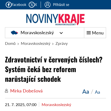
Facebook
X
Přihlásit se
Moravskoslezský
Menu
Domů
Moravskoslezský
Zprávy
Zdravotnictví v červených číslech?
Systém čeká bez reforem
narůstající schodek
Aa
/
Mirka Dobešová
Aa
21. 7. 2025, 07:00
Moravskoslezský