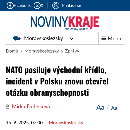
Facebook
X
Přihlásit se
Moravskoslezský
Menu
Domů
Moravskoslezský
Zprávy
NATO posiluje východní křídlo,
incident v Polsku znovu otevřel
otázku obranyschopnosti
Aa
/
Mirka Dobešová
Aa
15. 9. 2025, 07:00
Moravskoslezský