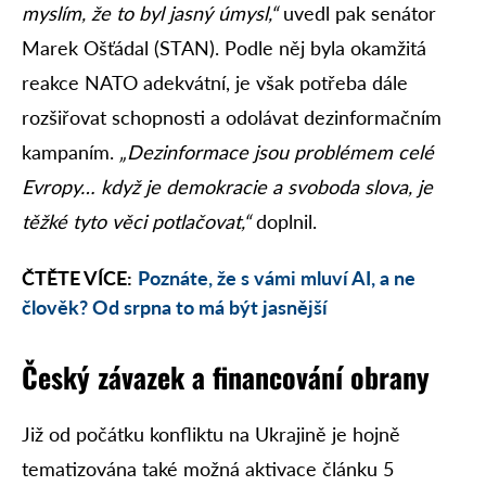
myslím, že to byl jasný úmysl,“
uvedl pak senátor
Marek Ošťádal (STAN). Podle něj byla okamžitá
reakce NATO adekvátní, je však potřeba dále
rozšiřovat schopnosti a odolávat dezinformačním
kampaním.
„Dezinformace jsou problémem celé
Evropy… když je demokracie a svoboda slova, je
těžké tyto věci potlačovat,“
doplnil.
ČTĚTE VÍCE:
Poznáte, že s vámi mluví AI, a ne
člověk? Od srpna to má být jasnější
Český závazek a financování obrany
Již od počátku konfliktu na Ukrajině je hojně
tematizována také možná aktivace článku 5