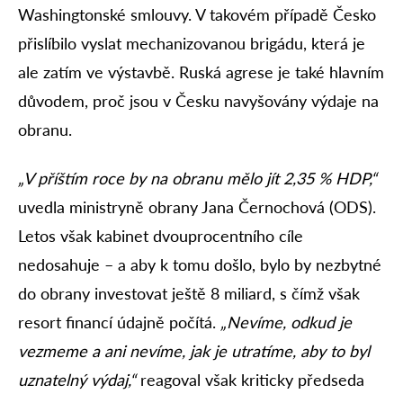
Washingtonské smlouvy. V takovém případě Česko
přislíbilo vyslat mechanizovanou brigádu, která je
ale zatím ve výstavbě. Ruská agrese je také hlavním
důvodem, proč jsou v Česku navyšovány výdaje na
obranu.
„V příštím roce by na obranu mělo jít 2,35 % HDP,“
uvedla ministryně obrany Jana Černochová (ODS).
Letos však kabinet dvouprocentního cíle
nedosahuje – a aby k tomu došlo, bylo by nezbytné
do obrany investovat ještě 8 miliard, s čímž však
resort financí údajně počítá.
„Nevíme, odkud je
vezmeme a ani nevíme, jak je utratíme, aby to byl
uznatelný výdaj,“
reagoval však kriticky předseda