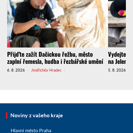
Přijďte zažít Dačickou řežbu, město
Vydejte s
zaplní řemesla, hudba i řezbářské umění
na Jelenov
6. 8. 2026
Jindřichův Hradec
5. 8. 2026
Noviny z vašeho kraje
Hlavní město Praha