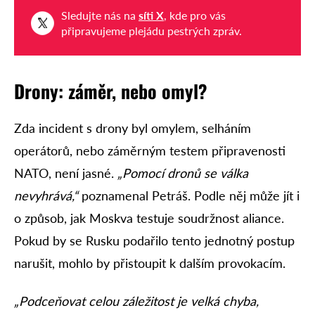
Sledujte nás na
síti X
, kde pro vás
připravujeme plejádu pestrých zpráv.
Drony: záměr, nebo omyl?
Zda incident s drony byl omylem, selháním
operátorů, nebo záměrným testem připravenosti
NATO, není jasné.
„Pomocí dronů se válka
nevyhrává,“
poznamenal Petráš. Podle něj může jít i
o způsob, jak Moskva testuje soudržnost aliance.
Pokud by se Rusku podařilo tento jednotný postup
narušit, mohlo by přistoupit k dalším provokacím.
„Podceňovat celou záležitost je velká chyba,