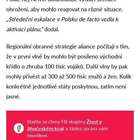
ohrožení, aby mohlo reagovat na různé situace.
„Středeční eskalace v Polsku de facto vedla k
aktivaci plánu,“
dodal.
Regionální obranné strategie aliance počítají s tím,
že v první vlně by mohlo být posíleno východní
křídlo o zhruba 100 tisíc vojáků. Další vlny by pak
mohly přivést až 300 až 500 tisíc mužů a žen. Kolik
konkrétně jednotlivé státy poskytnou, zatím není
jasné.
Staňte se členy FB skupiny
Život v
Jihočeském kraji
a žádná zpráva vám
neunikne.