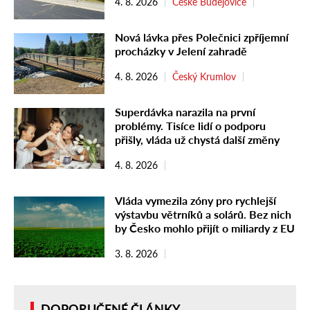
4. 8. 2026
České Budějovice
Nová lávka přes Polečnici zpříjemní
procházky v Jelení zahradě
4. 8. 2026
Český Krumlov
Superdávka narazila na první
problémy. Tisíce lidí o podporu
přišly, vláda už chystá další změny
4. 8. 2026
Vláda vymezila zóny pro rychlejší
výstavbu větrníků a solárů. Bez nich
by Česko mohlo přijít o miliardy z EU
3. 8. 2026
DOPORUČENÉ ČLÁNKY