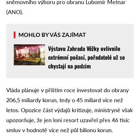
sněmovního výboru pro obranu Lubomír Metnar
(ANO).
MOHLO BY VÁS ZAJÍMAT
Výstavu Zahrada Věžky ovlivnilo
extrémní počasí, pořadatelé už se
chystají na podzim
Vláda plánuje v příštím roce investovat do obrany
206,5 miliardy korun, tedy o 45 miliard více než
letos. Opozice část výdajů kritizuje, ministryně však
upozorňuje, že jen loni resort uzavřel přes 46 tisíc
smluv v hodnotě více než půl bilionu korun.