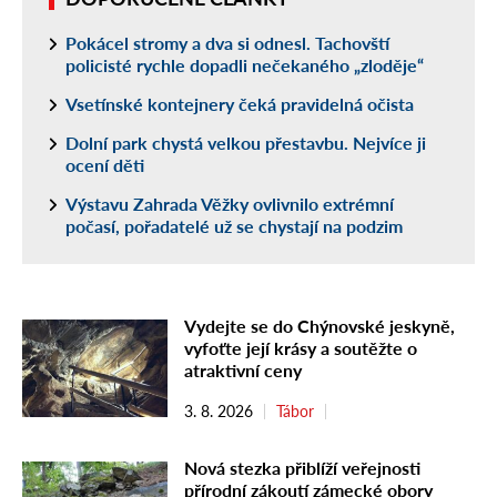
Pokácel stromy a dva si odnesl. Tachovští
policisté rychle dopadli nečekaného „zloděje“
Vsetínské kontejnery čeká pravidelná očista
Dolní park chystá velkou přestavbu. Nejvíce ji
ocení děti
Výstavu Zahrada Věžky ovlivnilo extrémní
počasí, pořadatelé už se chystají na podzim
Vydejte se do Chýnovské jeskyně,
vyfoťte její krásy a soutěžte o
atraktivní ceny
3. 8. 2026
Tábor
Nová stezka přiblíží veřejnosti
přírodní zákoutí zámecké obory