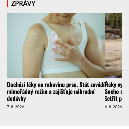
ZPRÁVY
Dochází léky na rakovinu prsu. Stát zavádí
Řeky vysyc
mimořádný režim a zajišťuje náhradní
Sucho ochr
dodávky
šetřit pit
7. 8. 2026
6. 8. 2026