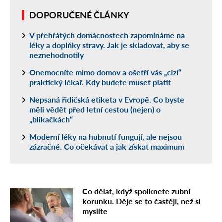
DOPORUČENÉ ČLÁNKY
V přehřátých domácnostech zapomínáme na
léky a doplňky stravy. Jak je skladovat, aby se
neznehodnotily
Onemocníte mimo domov a ošetří vás „cizí“
praktický lékař. Kdy budete muset platit
Nepsaná řidičská etiketa v Evropě. Co byste
měli vědět před letní cestou (nejen) o
„blikačkách“
Moderní léky na hubnutí fungují, ale nejsou
zázračné. Co očekávat a jak získat maximum
Co dělat, když spolknete zubní
korunku. Děje se to častěji, než si
myslíte