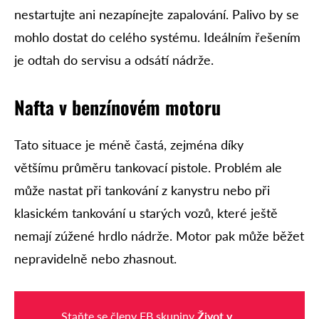
nestartujte ani nezapínejte zapalování. Palivo by se
mohlo dostat do celého systému. Ideálním řešením
je odtah do servisu a odsátí nádrže.
Nafta v benzínovém motoru
Tato situace je méně častá, zejména díky
většímu průměru tankovací pistole. Problém ale
může nastat při tankování z kanystru nebo při
klasickém tankování u starých vozů, které ještě
nemají zúžené hrdlo nádrže. Motor pak může běžet
nepravidelně nebo zhasnout.
Staňte se členy FB skupiny
Život v