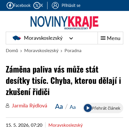
Facebook
X
Přihlásit se
Moravskoslezský
Menu
Domů
Moravskoslezský
Poradna
Záměna paliva vás může stát
desítky tisíc. Chyba, kterou dělají i
zkušení řidiči
Aa
/
Jarmila Rýdlová
Aa
Přehrát článek
15. 5. 2026, 07:20
Moravskoslezský