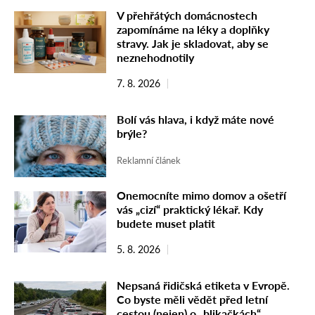
V přehřátých domácnostech
zapomínáme na léky a doplňky
stravy. Jak je skladovat, aby se
neznehodnotily
7. 8. 2026
Bolí vás hlava, i když máte nové
brýle?
Reklamní článek
Onemocníte mimo domov a ošetří
vás „cizí“ praktický lékař. Kdy
budete muset platit
5. 8. 2026
Nepsaná řidičská etiketa v Evropě.
Co byste měli vědět před letní
cestou (nejen) o „blikačkách“