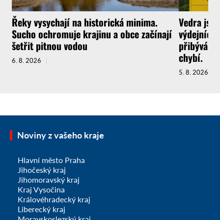
Řeky vysychají na historická minima.
Vedra jsou
Sucho ochromuje krajinu a obce začínají
výdejních 
šetřit pitnou vodou
přibývá a 
chybí.
6. 8. 2026
5. 8. 2026
Noviny z vašeho kraje
Hlavní město Praha
Jihočeský kraj
Jihomoravský kraj
Kraj Vysočina
Královéhradecký kraj
Liberecký kraj
Moravskoslezský kraj