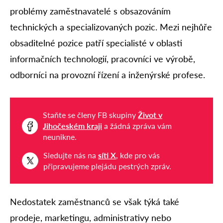
problémy zaměstnavatelé s obsazováním
technických a specializovaných pozic. Mezi nejhůře
obsaditelné pozice patří specialisté v oblasti
informačních technologií, pracovníci ve výrobě,
odborníci na provozní řízení a inženýrské profese.
Staňte se členy FB skupiny
Život v
Jihočeském kraji
a žádná zpráva vám
neunikne.
Sledujte nás na
síti X
, kde pro vás
připravujeme plejádu pestrých zpráv.
Nedostatek zaměstnanců se však týká také
prodeje, marketingu, administrativy nebo