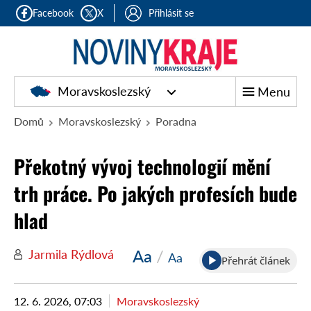
Facebook
X
Přihlásit se
Moravskoslezský
Menu
Domů
Moravskoslezský
Poradna
Překotný vývoj technologií mění
trh práce. Po jakých profesích bude
hlad
Aa
/
Jarmila Rýdlová
Aa
Přehrát článek
12. 6. 2026, 07:03
Moravskoslezský