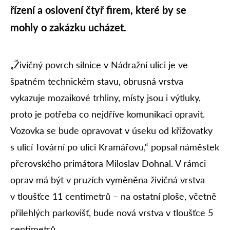
řízení a oslovení čtyř firem, které by se
mohly o zakázku ucházet.
„Živičný povrch silnice v Nádražní ulici je ve
špatném technickém stavu, obrusná vrstva
vykazuje mozaikové trhliny, místy jsou i výtluky,
proto je potřeba co nejdříve komunikaci opravit.
Vozovka se bude opravovat v úseku od křižovatky
s ulicí Tovární po ulici Kramářovu,“ popsal náměstek
přerovského primátora Miloslav Dohnal. V rámci
oprav má být v pruzích vyměněna živičná vrstva
v tloušťce 11 centimetrů – na ostatní ploše, včetně
přilehlých parkovišť, bude nová vrstva v tloušťce 5
centimetrů.