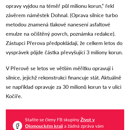
opravy vyjdou na téměř půl milionu korun,“ řekl
závěrem náměstek Dohnal. (Oprava silnice turbo
metodou znamená tlakové nanesení asfaltové
emulze na očištěný povrch, poznámka redakce).
Zástupci Přerova předpokládají, že celkem letos do
vysprávek půjde částka převyšující 3 miliony korun.
V Přerově se letos ve větším měřítku opravují i
silnice, jejichž rekonstrukci financuje stát. Aktuálně
se například opravuje za 30 milionů korun ta v ulici
Kočíře.
Staňte se členy FB skupiny
Život v
Olomouckém kraji
a žádná zpráva vám