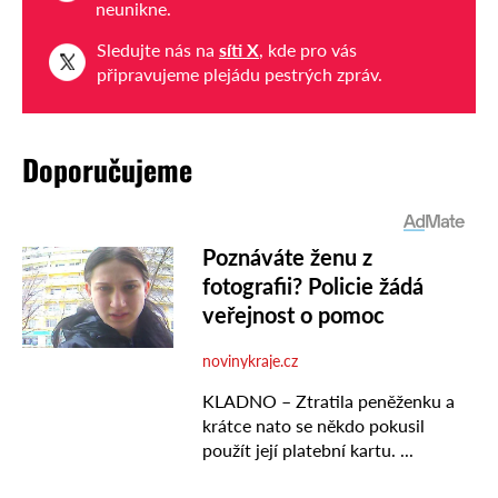
neunikne.
Sledujte nás na
síti X
, kde pro vás
připravujeme plejádu pestrých zpráv.
Doporučujeme