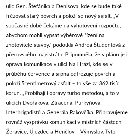
ulic Gen. Štefánika a Denisova, kde se bude také
frézovat starý povrch a položí se nový asfalt. „V
současné době čekáme na vyhotovení rozpočtu,
abychom mohli vypsat výběrové řízení na
zhotovitele stavby,“ podotkla Andrea Študentová z
přerovského magistrátu. Připomněla, že v plánu je i
oprava komunikace v ulici Na Hrázi, kde se v
průběhu července a srpna odfrézuje povrch a
položí 5centimetrový asfalt – to vše za 362 tisíc
korun. „Probíhají i opravy turbo metodou, a to v
ulicích Dvořákova, Ztracená, Purkyňova,
Interbrigadistů a Generála Rakovčíka. Připravujeme
rovněž vysprávku komunikací v místních částech
Žeravice, Újezdec a Henčlov – Výmyslov. Tyto