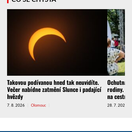
Takovou podívanou hned tak neuvidíte.
Ochutnávky
Večer nabídne zatmění Slunce i padající
rodiny. Fe
hvězdy
na cestu.
7. 8. 2026
Olomouc
28. 7. 2026