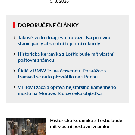
5. 8. 2026
DOPORUČENÉ ČLÁNKY
Takové vedro kraj ještě nezažil. Na polovině
stanic padly absolutní teplotní rekordy
Historická keramika z Loštic bude mít vlastní
poštovní známku
Řidič v BMW jel na červenou. Po srážce s
tramvají se auto převrátilo na střechu
V Litovli začala oprava nejstaršího kamenného
mostu na Moravě. Řidiče čeká objížďka
Historická keramika z Loštic bude
mít vlastní poštovní známku