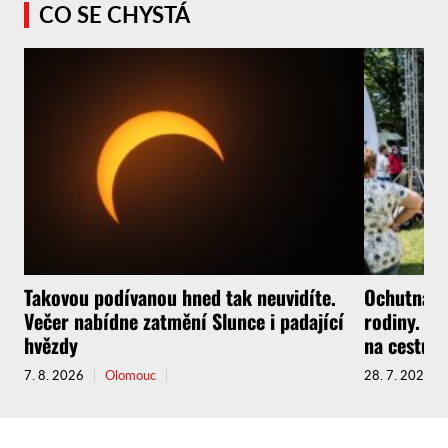
CO SE CHYSTÁ
Takovou podívanou hned tak neuvidíte.
Ochutnávky
Večer nabídne zatmění Slunce i padající
rodiny. Fe
hvězdy
na cestu.
7. 8. 2026
Olomouc
28. 7. 2026