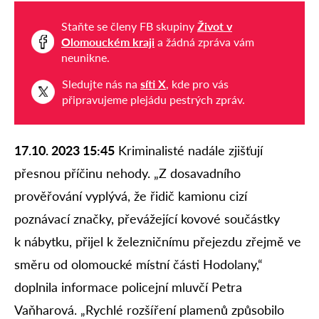
Staňte se členy FB skupiny
Život v
Olomouckém kraji
a žádná zpráva vám
neunikne.
Sledujte nás na
síti X
, kde pro vás
připravujeme plejádu pestrých zpráv.
17.10. 2023 15:45
Kriminalisté nadále zjišťují
přesnou příčinu nehody. „Z dosavadního
prověřování vyplývá, že řidič kamionu cizí
poznávací značky, převážející kovové součástky
k nábytku, přijel k železničnímu přejezdu zřejmě ve
směru od olomoucké místní části Hodolany,“
doplnila informace policejní mluvčí Petra
Vaňharová. „Rychlé rozšíření plamenů způsobilo