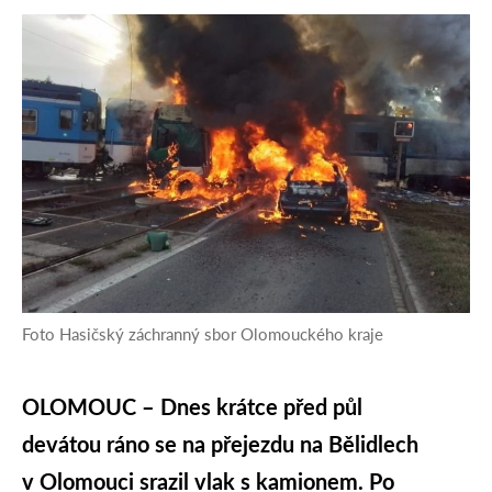
Foto Hasičský záchranný sbor Olomouckého kraje
OLOMOUC – Dnes krátce před půl
devátou ráno se na přejezdu na Bělidlech
v Olomouci srazil vlak s kamionem. Po