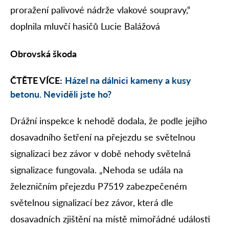
proražení palivové nádrže vlakové soupravy,“
doplnila mluvčí hasičů Lucie Balážová
Obrovská škoda
ČTĚTE VÍCE:
Házel na dálnici kameny a kusy
betonu. Neviděli jste ho?
Drážní inspekce k nehodě dodala, že podle jejího
dosavadního šetření na přejezdu se světelnou
signalizaci bez závor v době nehody světelná
signalizace fungovala. „Nehoda se udála na
železničním přejezdu P7519 zabezpečeném
světelnou signalizací bez závor, která dle
dosavadních zjištění na místě mimořádné události