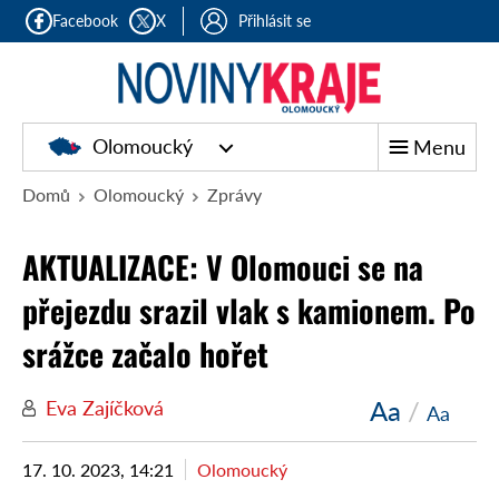
Facebook
X
Přihlásit se
Olomoucký
Menu
Domů
Olomoucký
Zprávy
AKTUALIZACE: V Olomouci se na
přejezdu srazil vlak s kamionem. Po
srážce začalo hořet
Aa
/
Eva Zajíčková
Aa
17. 10. 2023, 14:21
Olomoucký