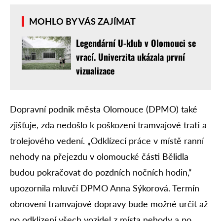
MOHLO BY VÁS ZAJÍMAT
Legendární U-klub v Olomouci se
vrací. Univerzita ukázala první
vizualizace
Dopravní podnik města Olomouce (DPMO) také
zjišťuje, zda nedošlo k poškození tramvajové trati a
trolejového vedení. „Odklízecí práce v místě ranní
nehody na přejezdu v olomoucké části Bělidla
budou pokračovat do pozdních nočních hodin,“
upozornila mluvčí DPMO Anna Sýkorová. Termín
obnovení tramvajové dopravy bude možné určit až
po odklizení všech vozidel z místa nehody a po