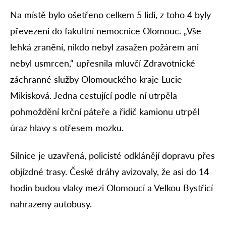
Na místě bylo ošetřeno celkem 5 lidí, z toho 4 byly
převezeni do fakultní nemocnice Olomouc. „Vše
lehká zranění, nikdo nebyl zasažen požárem ani
nebyl usmrcen,“ upřesnila mluvčí Zdravotnické
záchranné služby Olomouckého kraje Lucie
Mikisková. Jedna cestující podle ní utrpěla
pohmoždění krční páteře a řidič kamionu utrpěl
úraz hlavy s otřesem mozku.
Silnice je uzavřená, policisté odklánějí dopravu přes
objízdné trasy. České dráhy avizovaly, že asi do 14
hodin budou vlaky mezi Olomoucí a Velkou Bystřicí
nahrazeny autobusy.