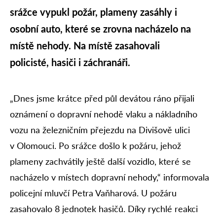
srážce vypukl požár, plameny zasáhly i
osobní auto, které se zrovna nacházelo na
místě nehody. Na místě zasahovali
policisté, hasiči i záchranáři.
„Dnes jsme krátce před půl devátou ráno přijali
oznámení o dopravní nehodě vlaku a nákladního
vozu na železničním přejezdu na Divišově ulici
v Olomouci. Po srážce došlo k požáru, jehož
plameny zachvátily ještě další vozidlo, které se
nacházelo v místech dopravní nehody,“ informovala
policejní mluvčí Petra Vaňharová. U požáru
zasahovalo 8 jednotek hasičů. Díky rychlé reakci