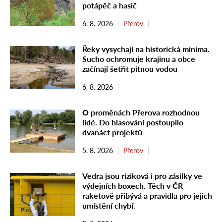
potápěč a hasič
6. 8. 2026
Přerov
Řeky vysychají na historická minima.
Sucho ochromuje krajinu a obce
začínají šetřit pitnou vodou
6. 8. 2026
O proměnách Přerova rozhodnou
lidé. Do hlasování postoupilo
dvanáct projektů
5. 8. 2026
Přerov
Vedra jsou riziková i pro zásilky ve
výdejních boxech. Těch v ČR
raketově přibývá a pravidla pro jejich
umístění chybí.