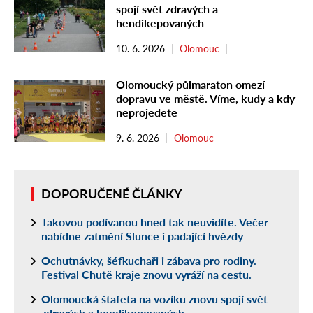
spojí svět zdravých a
hendikepovaných
10. 6. 2026
Olomouc
Olomoucký půlmaraton omezí
dopravu ve městě. Víme, kudy a kdy
neprojedete
9. 6. 2026
Olomouc
DOPORUČENÉ ČLÁNKY
Takovou podívanou hned tak neuvidíte. Večer
nabídne zatmění Slunce i padající hvězdy
Ochutnávky, šéfkuchaři i zábava pro rodiny.
Festival Chutě kraje znovu vyráží na cestu.
Olomoucká štafeta na vozíku znovu spojí svět
zdravých a hendikepovaných