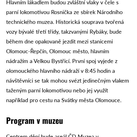
Hlavním lákadlem budou zvláštní vlaky v čele s
parní lokomotivou Rosnička ze sbírek Národního
technického muzea. Historická souprava tvořená
vozy bývalé třetí třídy, takzvanými Rybáky, bude
během dne opakovaně jezdit mezi stanicemi
Olomouc-Řepčín, Olomouc město, hlavním
nádražím a Velkou Bystřicí. První spoj vyjede z
olomouckého hlavního nádraží v 8:45 hodin a
návštěvníci se tak mohou svézt jedinečným vlakem
taženým parní lokomotivou nebo jej využít
například pro cestu na Svátky města Olomouce.
Program v muzeu
Centrem dění bude areál ČD Muzea v