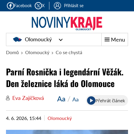
Facebook
X
Přihlásit se
Olomoucký
Menu
Domů
Olomoucký
Co se chystá
Parní Rosnička i legendární Věžák.
Den železnice láká do Olomouce
Aa
/
Eva Zajíčková
Aa
Přehrát článek
4. 6. 2026, 15:44
Olomoucký