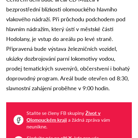
bezprostřední blízkosti olomouckého hlavního
vlakového nádraží. Při průchodu podchodem pod
hlavním nádražím, který ústí v městské části
Hodolany, je vstup do areálu po levé straně.
Připravená bude výstava železničních vozidel,
ukázky dozbrojování parní lokomotivy vodou,
prodej tematických suvenýrů, občerstvení i bohatý
doprovodný program. Areál bude otevřen od 8:30,
slavnostní zahájení proběhne v 9:00 hodin.
Staňte se členy FB skupiny
Život v
Olomouckém kraji
a žádná zpráva vám
neunikne.
Sledujte nás na
síti X
, kde pro vás