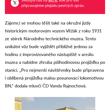
připravujeme plejádu pestrých zpráv.
Zájemci se mohou těšit také na okružní jízdy
historickým motorovým vozem Věžák z roku 1931
ze sbírek Národního technického muzea. Tento
unikátní vůz bude vyjíždět přibližně jednou za
hodinu z improvizovaného nástupiště v areálu
muzea a nabídne zhruba půlhodinovou projížďku po
stanici. „Pro nejmenší návštěvníky bude připravena
i oblíbená projížďka malou posunovací lokomotivou
BN,“ dodala mluvčí ČD Vanda Rajnochová.