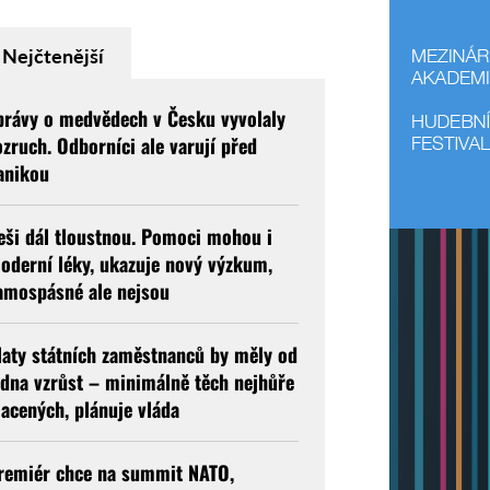
Nejčtenější
právy o medvědech v Česku vyvolaly
ozruch. Odborníci ale varují před
anikou
eši dál tloustnou. Pomoci mohou i
oderní léky, ukazuje nový výzkum,
amospásné ale nejsou
laty státních zaměstnanců by měly od
edna vzrůst – minimálně těch nejhůře
lacených, plánuje vláda
remiér chce na summit NATO,