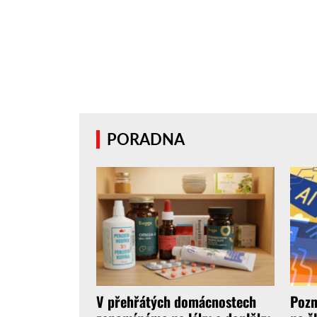
PORADNA
V přehřátých domácnostech
Pozn