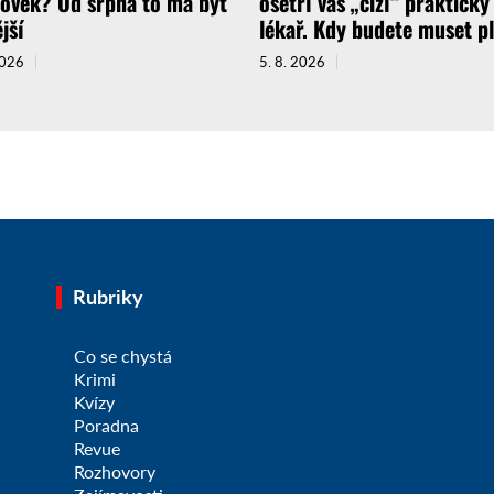
lověk? Od srpna to má být
ošetří vás „cizí“ praktický
jší
lékař. Kdy budete muset pl
2026
5. 8. 2026
Rubriky
Co se chystá
Krimi
Kvízy
Poradna
Revue
Rozhovory