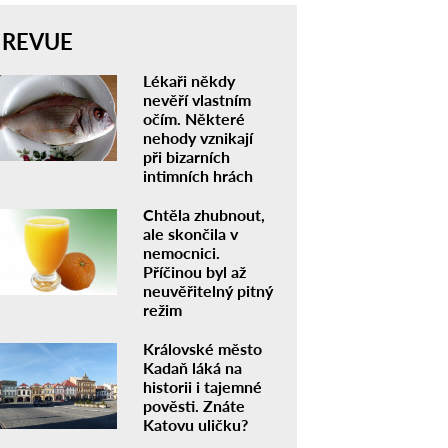
REVUE
Lékaři někdy
nevěří vlastním
očím. Některé
nehody vznikají
při bizarních
intimních hrách
Chtěla zhubnout,
ale skončila v
nemocnici.
Příčinou byl až
neuvěřitelný pitný
režim
Královské město
Kadaň láká na
historii i tajemné
pověsti. Znáte
Katovu uličku?