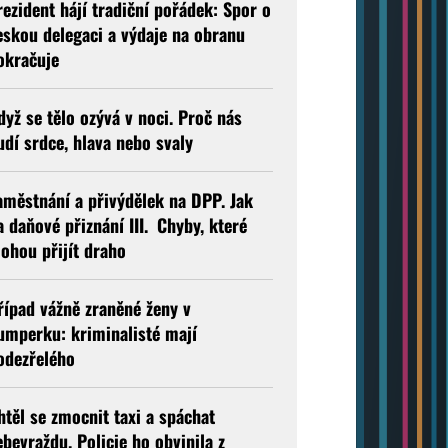
rezident hájí tradiční pořádek: Spor o
eskou delegaci a výdaje na obranu
okračuje
dyž se tělo ozývá v noci. Proč nás
udí srdce, hlava nebo svaly
aměstnání a přivýdělek na DPP. Jak
a daňové přiznání III. Chyby, které
ohou přijít draho
řípad vážně zraněné ženy v
umperku: kriminalisté mají
odezřelého
htěl se zmocnit taxi a spáchat
ebevraždu. Policie ho obvinila z