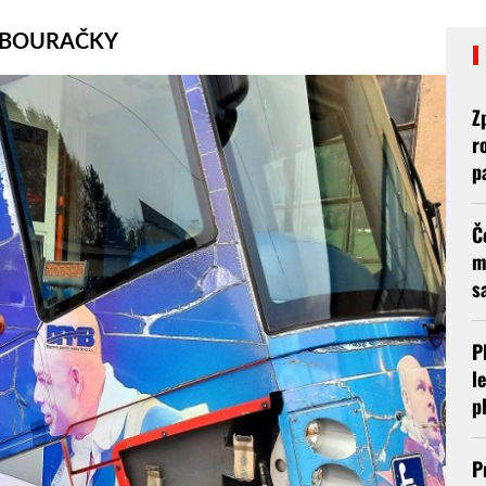
Í BOURAČKY
Z
r
p
Č
m
s
P
l
p
P