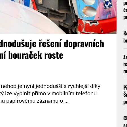
p
č
p
K
ednodušuje řešení dopravních
b
ní bouraček roste
Z
n
m
hod je nyní jednodušší a rychlejší díky
P
ý lze vyplnit přímo v mobilním telefonu.
Š
kému papírovému záznamu o …
p
C
s