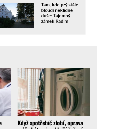
Tam, kde prý stále
bloudí neklidné
duše: Tajemný
zámek Radim
a
Když spotřebič zlobí, oprava