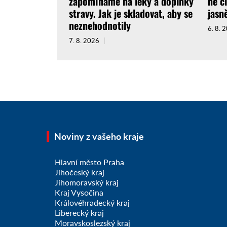
zapomínáme na léky a doplňky
ne č
stravy. Jak je skladovat, aby se
jasně
neznehodnotily
6. 8. 
7. 8. 2026
Noviny z vašeho kraje
Hlavní město Praha
Jihočeský kraj
Jihomoravský kraj
Kraj Vysočina
Královéhradecký kraj
Liberecký kraj
Moravskoslezský kraj