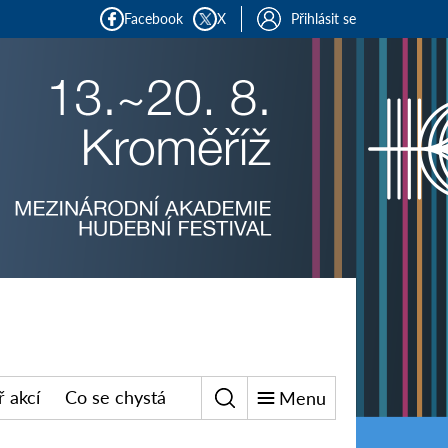
Facebook
X
Přihlásit se
 akcí
Co se chystá
Menu