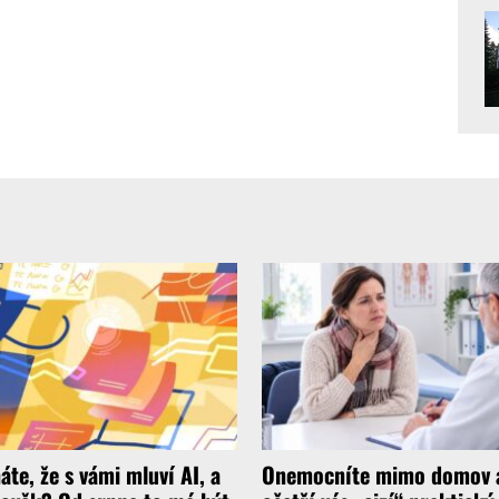
áte, že s vámi mluví AI, a
Onemocníte mimo domov 