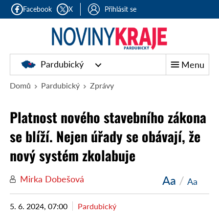
Facebook
X
Přihlásit se
Pardubický
Menu
Domů
Pardubický
Zprávy
Platnost nového stavebního zákona
se blíží. Nejen úřady se obávají, že
nový systém zkolabuje
Aa
/
Mirka Dobešová
Aa
5. 6. 2024, 07:00
Pardubický