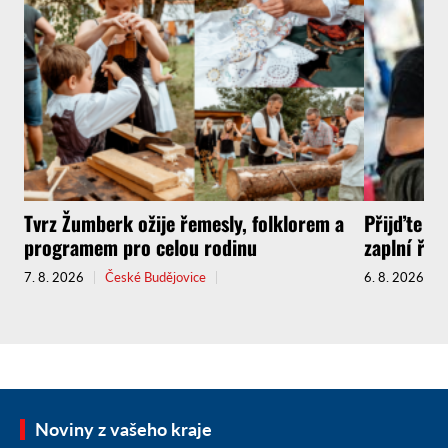
Tvrz Žumberk ožije řemesly, folklorem a
Přijďte za
programem pro celou rodinu
zaplní řem
7. 8. 2026
České Budějovice
6. 8. 2026
Noviny z vašeho kraje