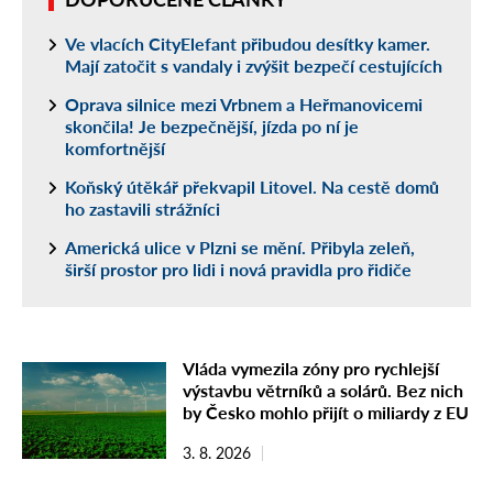
Ve vlacích CityElefant přibudou desítky kamer.
Mají zatočit s vandaly i zvýšit bezpečí cestujících
Oprava silnice mezi Vrbnem a Heřmanovicemi
skončila! Je bezpečnější, jízda po ní je
komfortnější
Koňský útěkář překvapil Litovel. Na cestě domů
ho zastavili strážníci
Americká ulice v Plzni se mění. Přibyla zeleň,
širší prostor pro lidi i nová pravidla pro řidiče
Vláda vymezila zóny pro rychlejší
výstavbu větrníků a solárů. Bez nich
by Česko mohlo přijít o miliardy z EU
3. 8. 2026