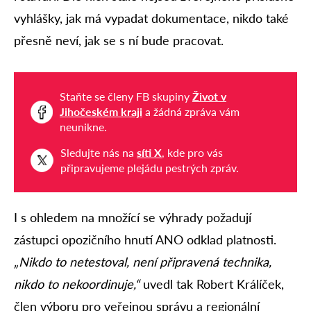
vyhlášky, jak má vypadat dokumentace, nikdo také
přesně neví, jak se s ní bude pracovat.
Staňte se členy FB skupiny
Život v
Jihočeském kraji
a žádná zpráva vám
neunikne.
Sledujte nás na
síti X
, kde pro vás
připravujeme plejádu pestrých zpráv.
I s ohledem na množící se výhrady požadují
zástupci opozičního hnutí ANO odklad platnosti.
„Nikdo to netestoval, není připravená technika,
nikdo to nekoordinuje,“
uvedl tak Robert Králíček,
člen výboru pro veřejnou správu a regionální