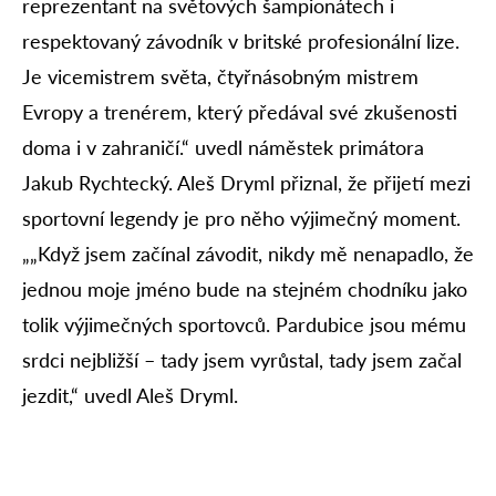
reprezentant na světových šampionátech i
respektovaný závodník v britské profesionální lize.
Je vicemistrem světa, čtyřnásobným mistrem
Evropy a trenérem, který předával své zkušenosti
doma i v zahraničí.“ uvedl náměstek primátora
Jakub Rychtecký. Aleš Dryml přiznal, že přijetí mezi
sportovní legendy je pro něho výjimečný moment.
„„Když jsem začínal závodit, nikdy mě nenapadlo, že
jednou moje jméno bude na stejném chodníku jako
tolik výjimečných sportovců. Pardubice jsou mému
srdci nejbližší – tady jsem vyrůstal, tady jsem začal
jezdit,“ uvedl Aleš Dryml.