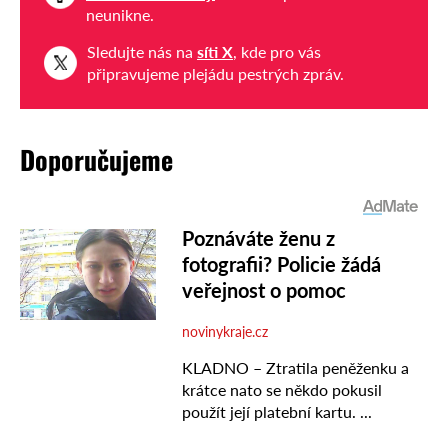
neunikne.
Sledujte nás na
síti X
, kde pro vás
připravujeme plejádu pestrých zpráv.
Doporučujeme