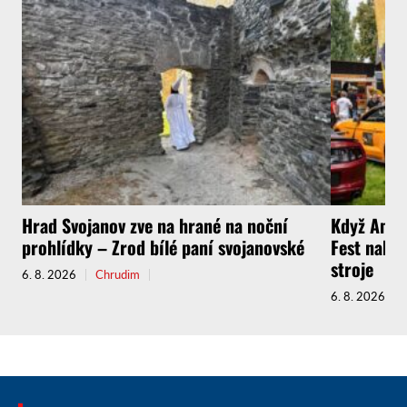
Hrad Svojanov zve na hrané na noční
Když Amer
prohlídky – Zrod bílé paní svojanovské
Fest nabíd
stroje
6. 8. 2026
Chrudim
6. 8. 2026