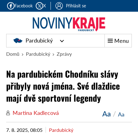
Facebook
X
Přihlásit se
Pardubický
Menu
Domů
Pardubický
Zprávy
Na pardubickém Chodníku slávy
přibyly nová jména. Své dlaždice
mají dvě sportovní legendy
Aa
/
Martina Kadlecová
Aa
7. 8. 2025, 08:05
Pardubický