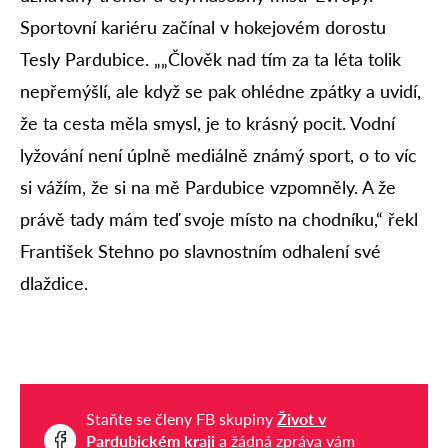
Sportovní kariéru začínal v hokejovém dorostu
Tesly Pardubice. „„Člověk nad tím za ta léta tolik
nepřemýšlí, ale když se pak ohlédne zpátky a uvidí,
že ta cesta měla smysl, je to krásný pocit. Vodní
lyžování není úplně mediálně známý sport, o to víc
si vážím, že si na mě Pardubice vzpomněly. A že
právě tady mám teď svoje místo na chodníku,“ řekl
František Stehno po slavnostním odhalení své
dlaždice.
Staňte se členy FB skupiny
Život v
Pardubickém kraji
a žádná zpráva vám