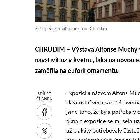
Zdroj: Regionální muzeum Chrudim
CHRUDIM – Výstava Alfonse Muchy v
navštívit už v květnu, láká na novou ex
zaměřila na euforii ornamentu.
Expozici s názvem Alfons Mu
SDÍLET
ČLÁNEK
slavnostní vernisáži 14. květn
jsme toho, že byla potřeba 
okna a expozice se musela uzav
už plakáty potřebovaly částeč
pro současné návštěvníky. Ta