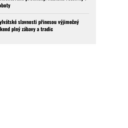
oboty
ylvátské slavnosti přinesou výjimečný
íkend plný zábavy a tradic