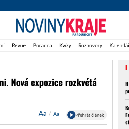
mi
Revue
Poradna
Kvízy
Rozhovory
Kalendář
mi. Nová expozice rozkvétá
H
p
K
Aa
/
Aa
F
Přehrát článek
s