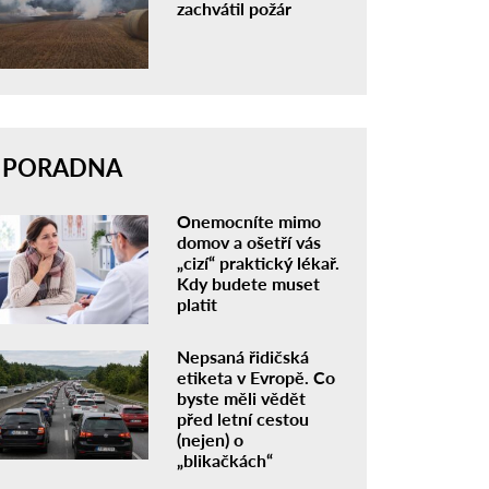
zachvátil požár
PORADNA
Onemocníte mimo
domov a ošetří vás
„cizí“ praktický lékař.
Kdy budete muset
platit
Nepsaná řidičská
etiketa v Evropě. Co
byste měli vědět
před letní cestou
(nejen) o
„blikačkách“