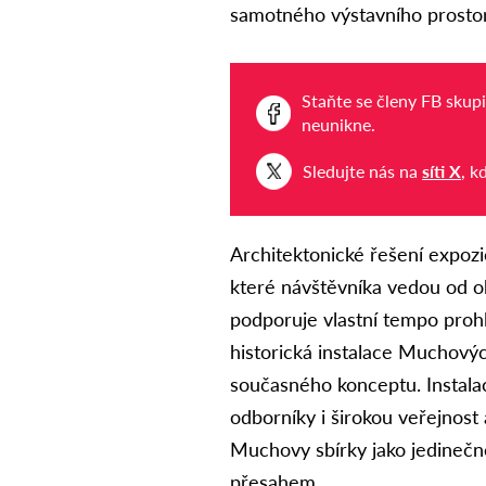
samotného výstavního prostor
Staňte se členy FB skup
neunikne.
Sledujte nás na
síti X
, k
Architektonické řešení expozi
které návštěvníka vedou od o
podporuje vlastní tempo prohlí
historická instalace Muchovýc
současného konceptu. Instalac
odborníky i širokou veřejnos
Muchovy sbírky jako jedinečn
přesahem.