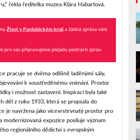
u,“ řekla ředitelka muzea Klára Habartová.
iny
Život v Pardubickém kraji
a žádná zpráva vám
de pro vás připravujeme plejádu pestrých zpráv.
ce pracuje se dvěma odlišně laděnými sály,
bjevování k soustředěnému vnímání. Prostor
dky i možnost zastavení. Inspirací byla také
h děl z roku 1933, která se propsala do
e je navržena jako vícevrstevnatý prostor pro
t a modernizovaná expozice posiluje význam
ého regionálního dědictví s evropským