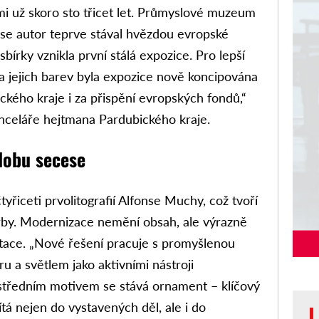
i už skoro sto třicet let. Průmyslové muzeum
y se autor teprve stával hvězdou evropské
sbírky vznikla první stálá expozice. Pro lepší
) a jejich barev byla expozice nově koncipována
ického kraje i za přispění evropských fondů,“
nceláře hejtmana Pardubického kraje.
dobu secese
yřiceti prvolitografií Alfonse Muchy, což tvoří
orby. Modernizace nemění obsah, ale výrazně
tace. „Nové řešení pracuje s promyšlenou
ru a světlem jako aktivními nástroji
středním motivem se stává ornament – klíčový
tá nejen do vystavených děl, ale i do