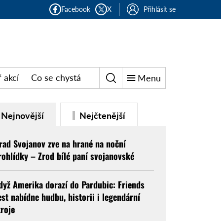
Facebook
X
Přihlásit se
 akcí
Co se chystá
Menu
Nejnovější
Nejčtenější
rad Svojanov zve na hrané na noční
rohlídky – Zrod bílé paní svojanovské
dyž Amerika dorazí do Pardubic: Friends
est nabídne hudbu, historii i legendární
troje