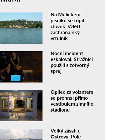
Na Mělickém
písníku se topil
člověk. Vzlétl
záchranářský
vrtulník
Noční incident
eskaloval. Strážníci
použili slzotvorný
sprej
Opilec za volantem
se prohnal přímo
vestibulem zimního
stadionu
Velký zásah u
Ostrova. Pole