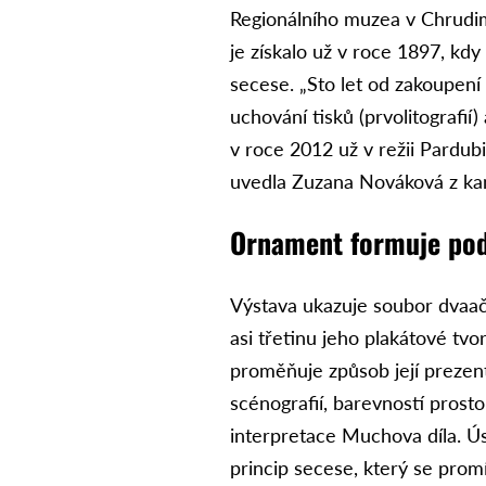
Regionálního muzea v Chrudim
je získalo už v roce 1897, kd
secese. „Sto let od zakoupení 
uchování tisků (prvolitografií
v roce 2012 už v režii Pardub
uvedla Zuzana Nováková z ka
Ornament formuje po
Výstava ukazuje soubor dvaačt
asi třetinu jeho plakátové tv
proměňuje způsob její prezen
scénografií, barevností prosto
interpretace Muchova díla. Ú
princip secese, který se promí