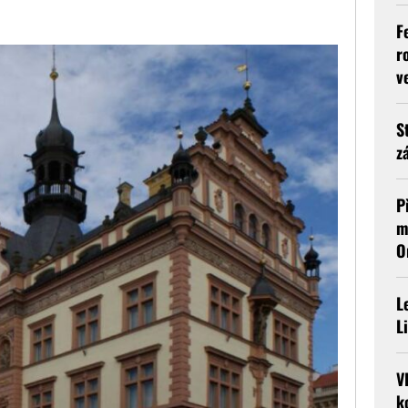
F
r
v
S
z
P
m
O
L
L
V
k