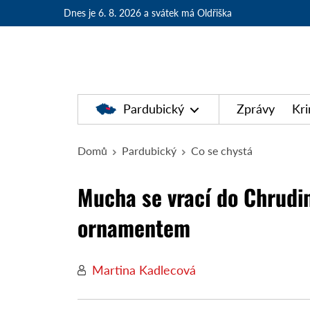
Dnes je 6. 8. 2026
a svátek má Oldřiška
Pardubický
Zprávy
Kri
Domů
Pardubický
Co se chystá
Mucha se vrací do Chrudi
ornamentem
Martina Kadlecová