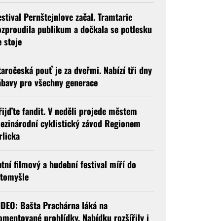
estival Pernštejnlove začal. Tramtarie
ozproudila publikum a dočkala se potlesku
e stoje
taročeská pouť je za dveřmi. Nabízí tři dny
ábavy pro všechny generace
řijďte fandit. V neděli projede městem
ezinárodní cyklistický závod Regionem
rlicka
etní filmový a hudební festival míří do
itomyšle
IDEO: Bašta Prachárna láká na
omentované prohlídky. Nabídku rozšířily i