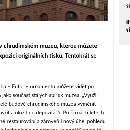
s
H
v
 chrudimském muzeu, kterou můžete
pozici originálních tisků. Tentokrát se
cha – Euforie ornamentu můžete vidět po
a jako součást stálých sbírek muzea. „Využili
v celé budově chrudimského muzea vyměnit
řít a uložit do depozitářů. Po čtrnácti letech
né restaurování a zároveň i nový úhel pohledu
ké technologie na ochranu exponátů se od té