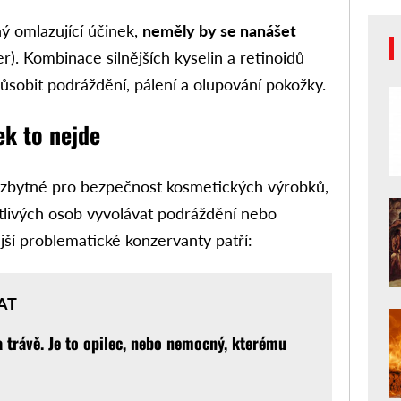
ný omlazující účinek,
neměly by se nanášet
er). Kombinace silnějších kyselin a retinoidů
působit podráždění, pálení a olupování pokožky.
ek to nejde
ezbytné pro bezpečnost kosmetických výrobků,
tlivých osob vyvolávat podráždění nebo
jší problematické konzervanty patří:
AT
a trávě. Je to opilec, nebo nemocný, kterému