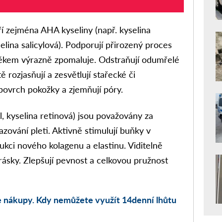
tří zejména AHA kyseliny (např. kyselina
elina salicylová). Podporují přirozený proces
ěkem výrazně zpomaluje. Odstraňují odumřelé
 rozjasňují a zesvětlují stařecké či
povrch pokožky a zjemňují póry.
al, kyselina retinová) jsou považovány za
azování pleti. Aktivně stimulují buňky v
ukci nového kolagenu a elastinu. Viditelně
vrásky. Zlepšují pevnost a celkovou pružnost
e nákupy. Kdy nemůžete využít 14denní lhůtu