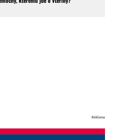
emocný, kterému jde o vteřiny?
Reklama