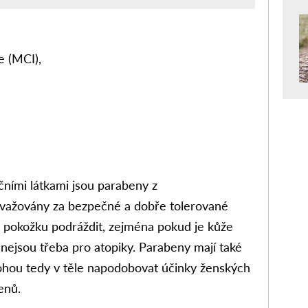
e (MCI),
čními látkami jsou parabeny z
ovažovány za bezpečné a dobře tolerované
pokožku podráždit, zejména pokud je kůže
 nejsou třeba pro atopiky. Parabeny mají také
Mohou tedy v těle napodobovat účinky ženských
enů.