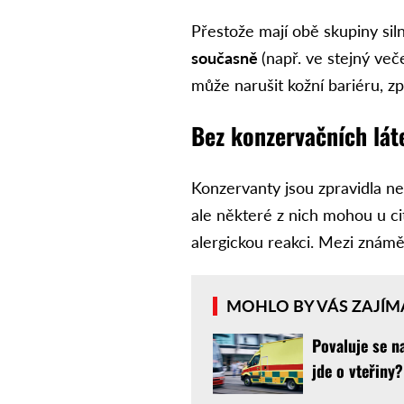
Přestože mají obě skupiny sil
současně
(např. ve stejný več
může narušit kožní bariéru, z
Bez konzervačních lát
Konzervanty jsou zpravidla n
ale některé z nich mohou u ci
alergickou reakci. Mezi známě
MOHLO BY VÁS ZAJÍM
Povaluje se n
jde o vteřiny?