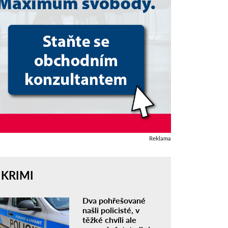
Reklama
KRIMI
Dva pohřešované
našli policisté, v
těžké chvíli ale