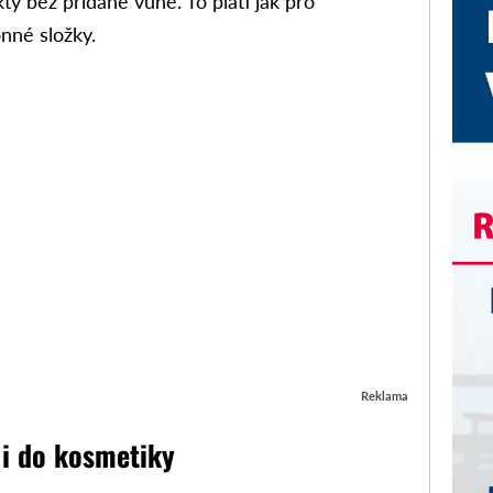
ty bez přidané vůně. To platí jak pro
onné složky.
Reklama
 i do kosmetiky