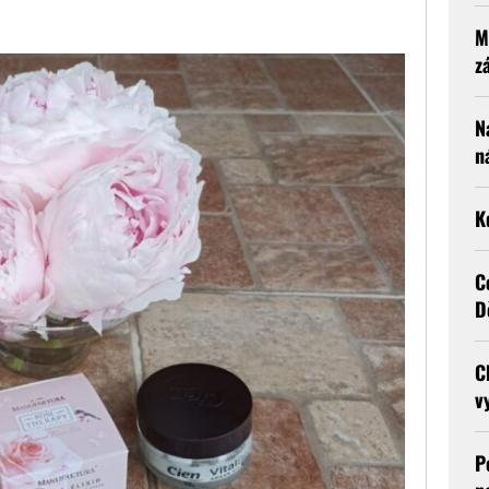
M
z
N
n
K
C
D
C
v
P