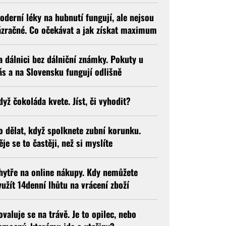
oderní léky na hubnutí fungují, ale nejsou
ázračné. Co očekávat a jak získat maximum
a dálnici bez dálniční známky. Pokuty u
ás a na Slovensku fungují odlišně
dyž čokoláda kvete. Jíst, či vyhodit?
o dělat, když spolknete zubní korunku.
ěje se to častěji, než si myslíte
hytře na online nákupy. Kdy nemůžete
yužít 14denní lhůtu na vrácení zboží
ovaluje se na trávě. Je to opilec, nebo