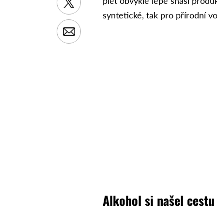
pleť obvykle lépe snáší produk
syntetické, tak pro přírodní v
Alkohol si našel cestu