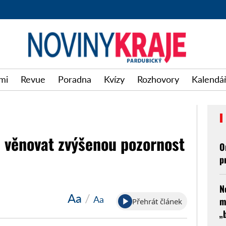
mi
Revue
Poradna
Kvízy
Rozhovory
Kalendář
ým věnovat zvýšenou pozornost
O
p
N
Aa
/
Aa
m
Přehrát článek
„