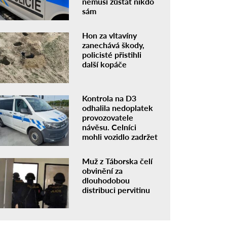
nemusí zůstat nikdo
sám
Hon za vltavíny
zanechává škody,
policisté přistihli
další kopáče
Kontrola na D3
odhalila nedoplatek
provozovatele
návěsu. Celníci
mohli vozidlo zadržet
Muž z Táborska čelí
obvinění za
dlouhodobou
distribuci pervitinu