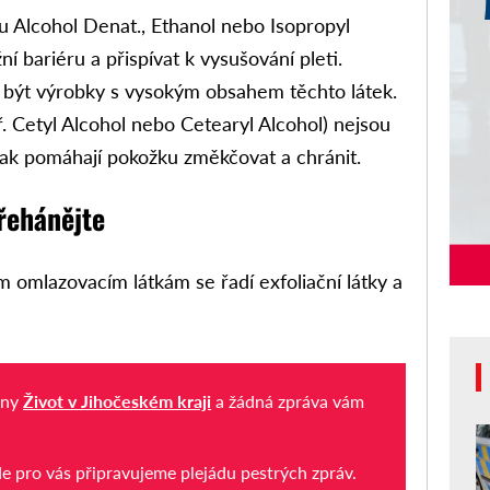
u Alcohol Denat., Ethanol nebo Isopropyl
 bariéru a přispívat k vysušování pleti.
 být výrobky s vysokým obsahem těchto látek.
 Cetyl Alcohol nebo Cetearyl Alcohol) nejsou
ak pomáhají pokožku změkčovat a chránit.
řehánějte
 omlazovacím látkám se řadí exfoliační látky a
iny
Život v Jihočeském kraji
a žádná zpráva vám
de pro vás připravujeme plejádu pestrých zpráv.