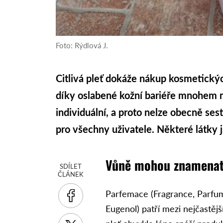
Foto: Rýdlová J.
Citlivá pleť dokáže nákup kosmetickýc
díky oslabené kožní bariéře mnohem ná
individuální, a proto nelze obecně sesta
pro všechny uživatele. Některé látky j
Vůně mohou znamenat
SDÍLET
ČLÁNEK
Parfemace (Fragrance, Parfum,
Eugenol) patří mezi nejčastější