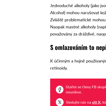
Jednoduché alkoholy (jako jso
Alcohol) mohou narušovat kožní
Zvláště problematické mohou
Naopak mastné alkoholy (např.
považovány za dráždivé, naop
S omlazováním to nep
K účinným a hojně používaným
retinoidy.
Staňte se členy FB skup
neunikne.
Sledujte nás na
síti X
, k