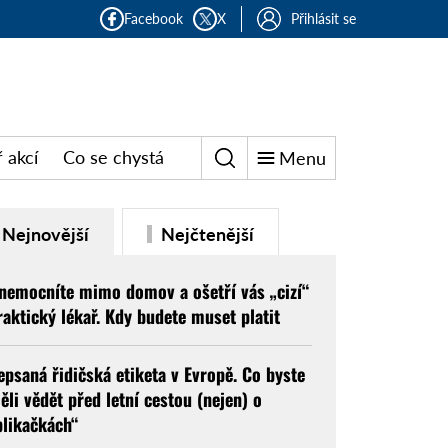
Facebook
X
Přihlásit se
 akcí
Co se chystá
Menu
Nejnovější
Nejčtenější
nemocníte mimo domov a ošetří vás „cizí“
raktický lékař. Kdy budete muset platit
epsaná řidičská etiketa v Evropě. Co byste
ěli vědět před letní cestou (nejen) o
blikačkách“