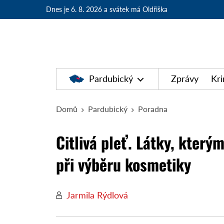
Dnes je 6. 8. 2026
a svátek má Oldřiška
Pardubický
Zprávy
Kri
Domů
Pardubický
Poradna
Citlivá pleť. Látky, kter
při výběru kosmetiky
Jarmila Rýdlová