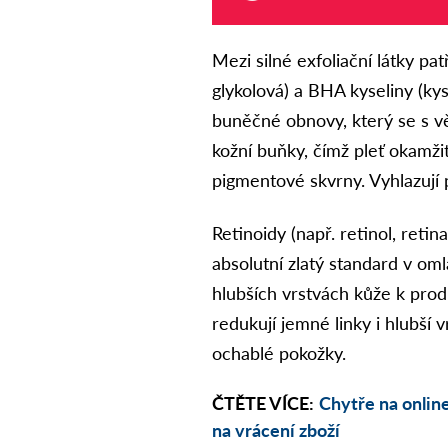
Mezi silné exfoliační látky pa
glykolová) a BHA kyseliny (kys
buněčné obnovy, který se s v
kožní buňky, čímž pleť okamžitě
pigmentové skvrny. Vyhlazují 
Retinoidy (např. retinol, retin
absolutní zlatý standard v oml
hlubších vrstvách kůže k prod
redukují jemné linky i hlubší 
ochablé pokožky.
ČTĚTE VÍCE:
Chytře na onlin
na vrácení zboží