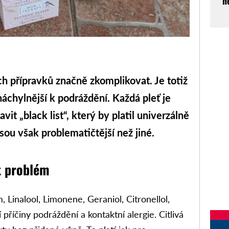
n
h přípravků značně zkomplikovat. Je totiž
chylnější k podráždění. Každá pleť je
vit „black list“, který by platil univerzálně
sou však problematičtější než jiné.
 problém
 Linalool, Limonene, Geraniol, Citronellol,
 příčiny podráždění a kontaktní alergie. Citlivá