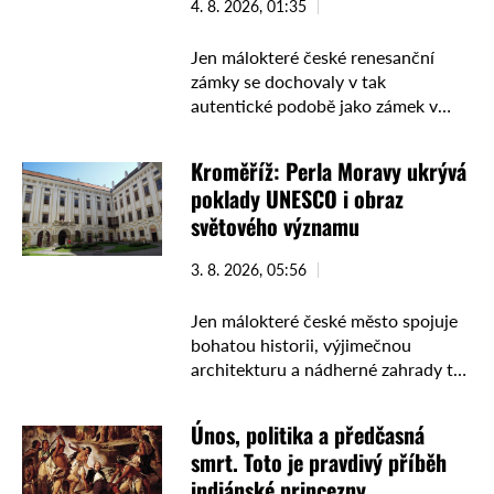
4. 8. 2026, 01:35
Jen málokteré české renesanční
zámky se dochovaly v tak
autentické podobě jako zámek v
Radimi na Kolínsku. Přestože se o
něm příliš nepíše a nepatří mezi
Kroměříž: Perla Moravy ukrývá
nejznámější památky středních
poklady UNESCO i obraz
Čech, …
světového významu
3. 8. 2026, 05:56
Jen málokteré české město spojuje
bohatou historii, výjimečnou
architekturu a nádherné zahrady tak
jako Kroměříž. Návštěvníky okouzlí
monumentální arcibiskupský zámek,
Únos, politika a předčasná
rozlehlá Podzámecká zahrada i
smrt. Toto je pravdivý příběh
dokonale komponovaná Květná
indiánské princezny
zahrada. Není náhodou, …