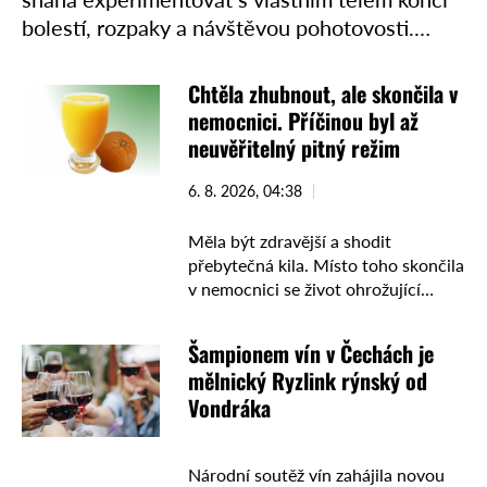
bolestí, rozpaky a návštěvou pohotovosti.
Lékaři po celém světě se pravidelně setkávají s
případy, které působí až neuvěřitelně, …
Chtěla zhubnout, ale skončila v
nemocnici. Příčinou byl až
neuvěřitelný pitný režim
6. 8. 2026, 04:38
Měla být zdravější a shodit
přebytečná kila. Místo toho skončila
v nemocnici se život ohrožující
poruchou, jejíž příčina lékařům
dlouho unikala. Nakonec se ukázalo,
Šampionem vín v Čechách je
že za jejími potížemi stál zdánlivě …
mělnický Ryzlink rýnský od
Vondráka
Národní soutěž vín zahájila novou