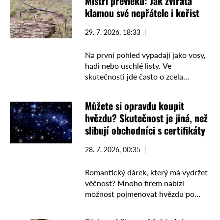
Mistři převleků: Jak zvířata
děsivého obra s krvácející …
klamou své nepřátele i kořist
29. 7. 2026, 18:33
Na první pohled vypadají jako vosy,
hadi nebo uschlé listy. Ve
skutečnosti jde často o zcela
neškodné tvory, kteří si osvojili
jednu z nejúčinnějších strategií
Můžete si opravdu koupit
přežití. Napodobování patří mezi
hvězdu? Skutečnost je jiná, než
nejpozoruhodnější …
slibují obchodníci s certifikáty
28. 7. 2026, 00:35
Romantický dárek, který má vydržet
věčnost? Mnoho firem nabízí
možnost pojmenovat hvězdu po
milované osobě. Certifikát s jejím
jménem sice vypadá působivě, z