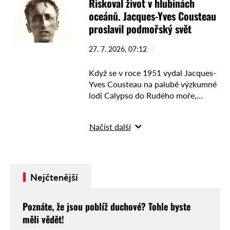
Riskoval život v hlubinách
hlediska astronomie však žádnou
oceánů. Jacques-Yves Cousteau
oficiální platnost nemá. …
proslavil podmořský svět
27. 7. 2026, 07:12
Když se v roce 1951 vydal Jacques-
Yves Cousteau na palubě výzkumné
lodi Calypso do Rudého moře,
začala jedna z nejslavnějších kapitol
v dějinách oceánografie. Díky
Načíst další
průkopnické technice, odvážným
ponorům i …
Nejčtenější
Poznáte, že jsou poblíž duchové? Tohle byste
měli vědět!