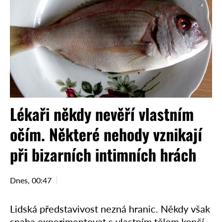
Lékaři někdy nevěří vlastním
očím. Některé nehody vznikají
při bizarních intimních hrách
Dnes, 00:47
Lidská představivost nezná hranic. Někdy však
snaha experimentovat s vlastním tělem končí