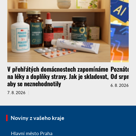
V přehřátých domácnostech zapomínáme
Poznáte, ž
na léky a doplňky stravy. Jak je skladovat,
Od srpna t
aby se neznehodnotily
6. 8. 2026
7. 8. 2026
Noviny z vašeho kraje
Hlavní město Praha