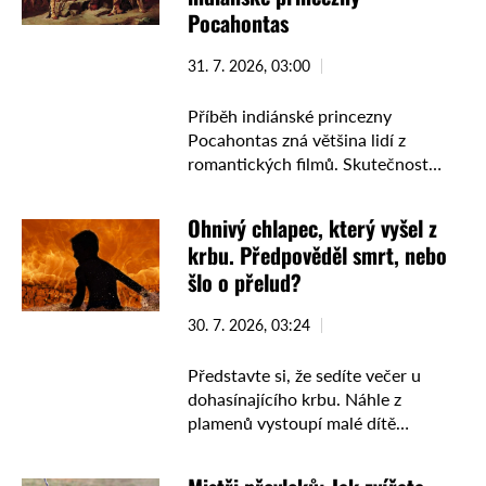
Pocahontas
31. 7. 2026, 03:00
Příběh indiánské princezny
Pocahontas zná většina lidí z
romantických filmů. Skutečnost
však byla mnohem tvrdší. Mladá
dcera mocného náčelníka se stala
Ohnivý chlapec, který vyšel z
rukojmím v boji o přežití první
krbu. Předpověděl smrt, nebo
anglické kolonie v …
šlo o přelud?
30. 7. 2026, 03:24
Představte si, že sedíte večer u
dohasínajícího krbu. Náhle z
plamenů vystoupí malé dítě
zahalené do ohně. S každým krokem
se zvětšuje, až se promění v