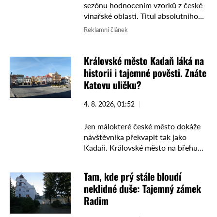
sezónu hodnocením vzorků z české
vinařské oblasti. Titul absolutního
Šampiona a vítězství v prestižní
Reklamní článek
kategorii suchých bílých vín si
odnáší rodinné Vinařství Vondrák z
Královské město Kadaň láká na
Mělníka ...
historii i tajemné pověsti. Znáte
Katovu uličku?
4. 8. 2026, 01:52
Jen málokteré české město dokáže
návštěvníka překvapit tak jako
Kadaň. Královské město na břehu
Ohře láká nejen zachovalým
historickým centrem, ale i úzkou
Tam, kde prý stále bloudí
Katovou uličkou, tajemnými
neklidné duše: Tajemný zámek
pověstmi a příběhy, které …
Radim