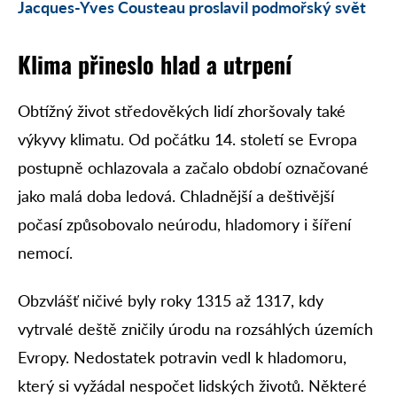
Jacques-Yves Cousteau proslavil podmořský svět
Klima přineslo hlad a utrpení
Obtížný život středověkých lidí zhoršovaly také
výkyvy klimatu. Od počátku 14. století se Evropa
postupně ochlazovala a začalo období označované
jako malá doba ledová. Chladnější a deštivější
počasí způsobovalo neúrodu, hladomory i šíření
nemocí.
Obzvlášť ničivé byly roky 1315 až 1317, kdy
vytrvalé deště zničily úrodu na rozsáhlých územích
Evropy. Nedostatek potravin vedl k hladomoru,
který si vyžádal nespočet lidských životů. Některé