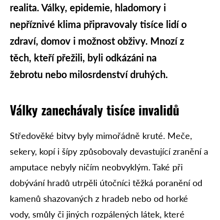
realita. Války, epidemie, hladomory i
nepříznivé klima připravovaly tisíce lidí o
zdraví, domov i možnost obživy. Mnozí z
těch, kteří přežili, byli odkázáni na
žebrotu nebo milosrdenství druhých.
Války zanechávaly tisíce invalidů
Středověké bitvy byly mimořádně kruté. Meče,
sekery, kopí i šípy způsobovaly devastující zranění a
amputace nebyly ničím neobvyklým. Také při
dobývání hradů utrpěli útočníci těžká poranění od
kamenů shazovaných z hradeb nebo od horké
vody, smůly či jiných rozpálených látek, které