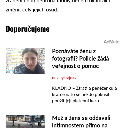
zranění nebo neúroda mohly během okamžiku
změnit celý jejich osud.
Doporučujeme