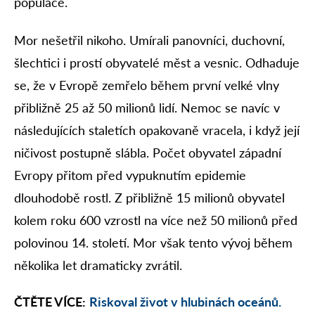
populace.
Mor nešetřil nikoho. Umírali panovníci, duchovní,
šlechtici i prostí obyvatelé měst a vesnic. Odhaduje
se, že v Evropě zemřelo během první velké vlny
přibližně 25 až 50 milionů lidí. Nemoc se navíc v
následujících staletích opakovaně vracela, i když její
ničivost postupně slábla. Počet obyvatel západní
Evropy přitom před vypuknutím epidemie
dlouhodobě rostl. Z přibližně 15 milionů obyvatel
kolem roku 600 vzrostl na více než 50 milionů před
polovinou 14. století. Mor však tento vývoj během
několika let dramaticky zvrátil.
ČTĚTE VÍCE:
Riskoval život v hlubinách oceánů.