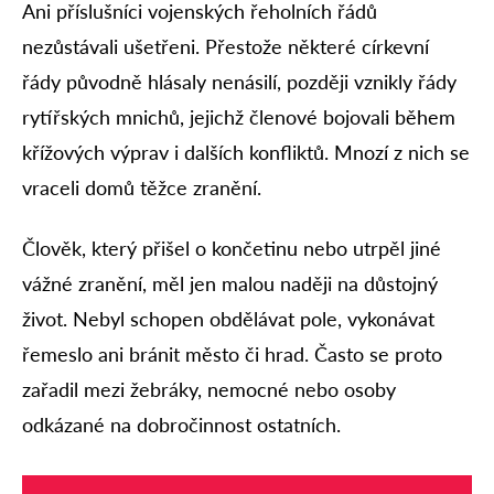
Ani příslušníci vojenských řeholních řádů
nezůstávali ušetřeni. Přestože některé církevní
řády původně hlásaly nenásilí, později vznikly řády
rytířských mnichů, jejichž členové bojovali během
křížových výprav i dalších konfliktů. Mnozí z nich se
vraceli domů těžce zranění.
Člověk, který přišel o končetinu nebo utrpěl jiné
vážné zranění, měl jen malou naději na důstojný
život. Nebyl schopen obdělávat pole, vykonávat
řemeslo ani bránit město či hrad. Často se proto
zařadil mezi žebráky, nemocné nebo osoby
odkázané na dobročinnost ostatních.