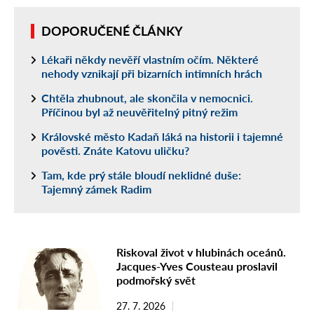
DOPORUČENÉ ČLÁNKY
Lékaři někdy nevěří vlastním očím. Některé
nehody vznikají při bizarních intimních hrách
Chtěla zhubnout, ale skončila v nemocnici.
Příčinou byl až neuvěřitelný pitný režim
Královské město Kadaň láká na historii i tajemné
pověsti. Znáte Katovu uličku?
Tam, kde prý stále bloudí neklidné duše:
Tajemný zámek Radim
Riskoval život v hlubinách oceánů.
Jacques-Yves Cousteau proslavil
podmořský svět
27. 7. 2026