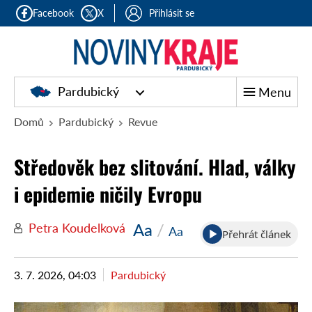
Facebook
X
Přihlásit se
Pardubický
Menu
Domů
Pardubický
Revue
Středověk bez slitování. Hlad, války
i epidemie ničily Evropu
Aa
/
Petra Koudelková
Aa
Přehrát článek
3. 7. 2026, 04:03
Pardubický