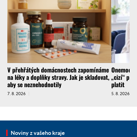
V přehřátých domácnostech zapomínáme
Onemocnít
na léky a doplňky stravy. Jak je skladovat,
„cizí“ pra
aby se neznehodnotily
platit
7. 8. 2026
5. 8. 2026
Noviny z vašeho kraje