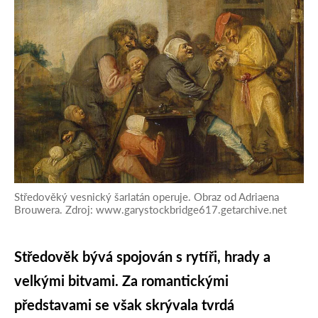
Středověký vesnický šarlatán operuje. Obraz od Adriaena
Brouwera. Zdroj: www.garystockbridge617.getarchive.net
Středověk bývá spojován s rytíři, hrady a
velkými bitvami. Za romantickými
představami se však skrývala tvrdá