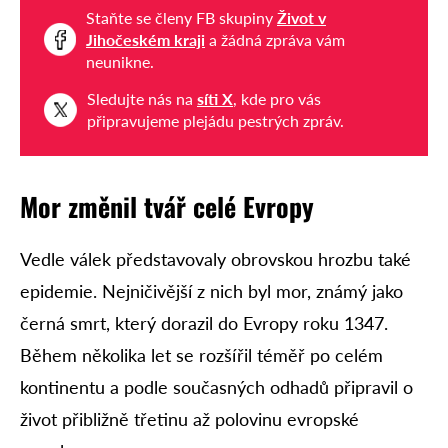
Staňte se členy FB skupiny
Život v
Jihočeském kraji
a žádná zpráva vám
neunikne.
Sledujte nás na
síti X
, kde pro vás
připravujeme plejádu pestrých zpráv.
Mor změnil tvář celé Evropy
Vedle válek představovaly obrovskou hrozbu také
epidemie. Nejničivější z nich byl mor, známý jako
černá smrt, který dorazil do Evropy roku 1347.
Během několika let se rozšířil téměř po celém
kontinentu a podle současných odhadů připravil o
život přibližně třetinu až polovinu evropské