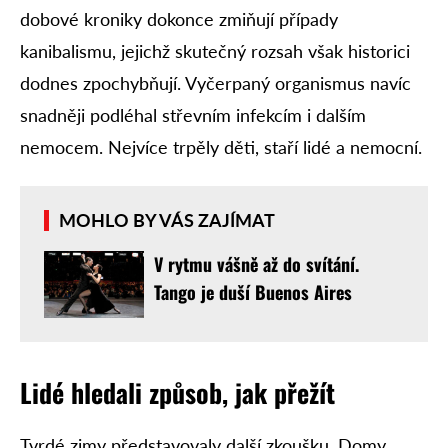
dobové kroniky dokonce zmiňují případy
kanibalismu, jejichž skutečný rozsah však historici
dodnes zpochybňují. Vyčerpaný organismus navíc
snadněji podléhal střevním infekcím i dalším
nemocem. Nejvíce trpěly děti, staří lidé a nemocní.
MOHLO BY VÁS ZAJÍMAT
V rytmu vášně až do svítání.
Tango je duší Buenos Aires
Lidé hledali způsob, jak přežít
Tvrdé zimy představovaly další zkoušku. Domy