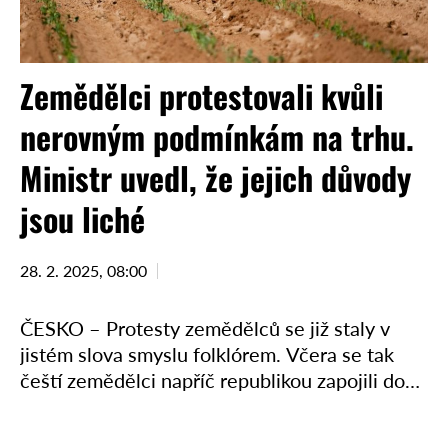
Zemědělci protestovali kvůli
nerovným podmínkám na trhu.
Ministr uvedl, že jejich důvody
jsou liché
28. 2. 2025, 08:00
ČESKO – Protesty zemědělců se již staly v
jistém slova smyslu folklórem. Včera se tak
čeští zemědělci napříč republikou zapojili do
dalších dílčích evropských protestů kvůli
(údajným) nerovným podmínkám na …