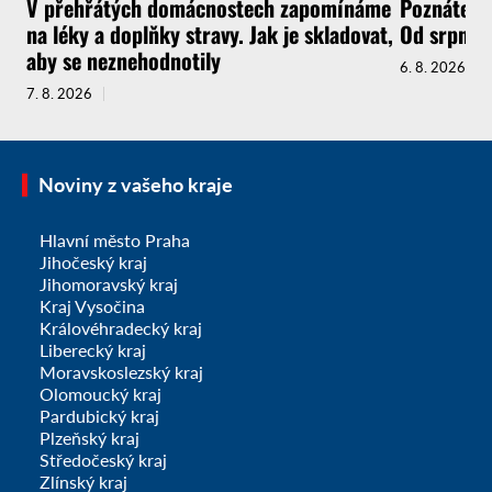
V přehřátých domácnostech zapomínáme
Poznáte, ž
na léky a doplňky stravy. Jak je skladovat,
Od srpna t
aby se neznehodnotily
6. 8. 2026
7. 8. 2026
Noviny z vašeho kraje
Hlavní město Praha
Jihočeský kraj
Jihomoravský kraj
Kraj Vysočina
Královéhradecký kraj
Liberecký kraj
Moravskoslezský kraj
Olomoucký kraj
Pardubický kraj
Plzeňský kraj
Středočeský kraj
Zlínský kraj