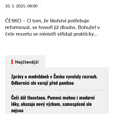
10. 1. 2025, 08:00
ČESKO – O tom, že školství potřebuje
reformovat, se hovoří již dlouho. Bohužel v
čele resortu se ministři střídají prakticky
neustále, dlouhodobější vize a zároveň její
realizace tak schází. Nyní …
Nejčtenější
Zprávy o medvědech v Česku vyvolaly rozruch.
Odborníci ale varují před panikou
Češi dál tloustnou. Pomoci mohou i moderní
léky, ukazuje nový výzkum, samospásné ale
nejsou