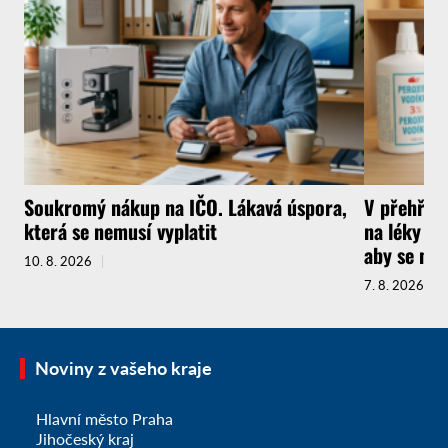
Soukromý nákup na IČO. Lákavá úspora,
V přehřát
která se nemusí vyplatit
na léky a 
aby se ne
10. 8. 2026
7. 8. 2026
Noviny z vašeho kraje
Hlavní město Praha
Jihočeský kraj