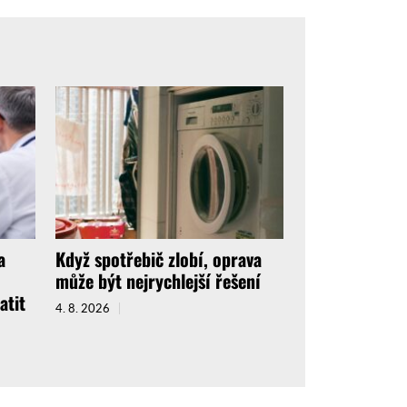
a
Když spotřebič zlobí, oprava
může být nejrychlejší řešení
atit
4. 8. 2026