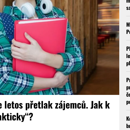
m
s
M
P
P
l
p
P
p
č
 letos přetlak zájemců. Jak k
p
akticky“?
K
b