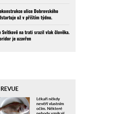
ekonstrukce ulice Dobrovského
dstartuje už v příštím týdnu.
e Svítkově na trati srazil vlak člověka.
oridor je uzavřen
REVUE
Lékaři někdy
nevěří vlastním
očím. Některé
nehody vznikají