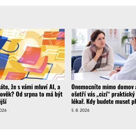
áte, že s vámi mluví AI, a
Onemocníte mimo domov 
lověk? Od srpna to má být
ošetří vás „cizí“ praktický
jší
lékař. Kdy budete muset pl
2026
5. 8. 2026