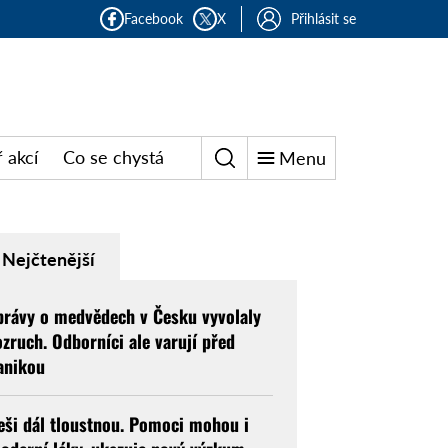
Facebook
X
Přihlásit se
 akcí
Co se chystá
Menu
Nejčtenější
právy o medvědech v Česku vyvolaly
ozruch. Odborníci ale varují před
anikou
eši dál tloustnou. Pomoci mohou i