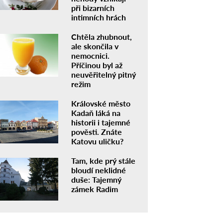
při bizarních
intimních hrách
Chtěla zhubnout,
ale skončila v
nemocnici.
Příčinou byl až
neuvěřitelný pitný
režim
Královské město
Kadaň láká na
historii i tajemné
pověsti. Znáte
Katovu uličku?
Tam, kde prý stále
bloudí neklidné
duše: Tajemný
zámek Radim