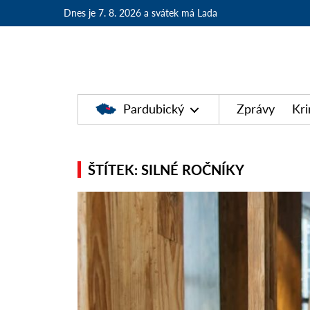
Dnes je 7. 8. 2026
a svátek má Lada
Pardubický
Zprávy
Kri
ŠTÍTEK: SILNÉ ROČNÍKY