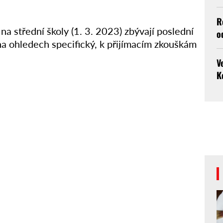
R
 střední školy (1. 3. 2023) zbývají poslední
o
ha ohledech specifický, k přijímacím zkouškám
V
K