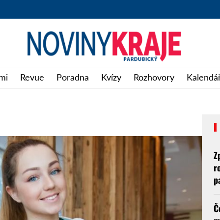
mi
Revue
Poradna
Kvízy
Rozhovory
Kalendář
Z
r
p
Č