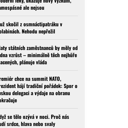
oderní léky, ukazuje nový výzkum,
amospásné ale nejsou
už skočil z osmnáctipatráku v
olabinách. Nehodu nepřežil
laty státních zaměstnanců by měly od
edna vzrůst – minimálně těch nejhůře
lacených, plánuje vláda
remiér chce na summit NATO,
rezident hájí tradiční pořádek: Spor o
eskou delegaci a výdaje na obranu
okračuje
dyž se tělo ozývá v noci. Proč nás
udí srdce, hlava nebo svaly