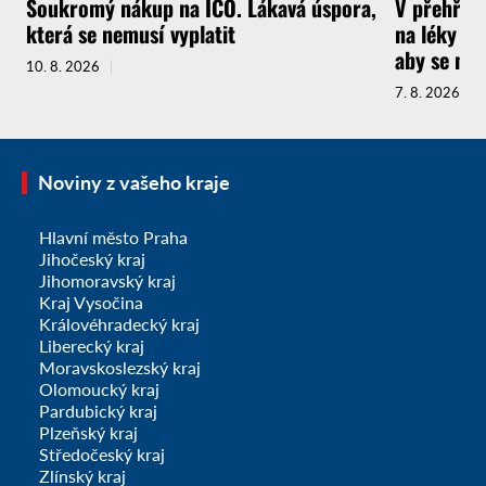
Soukromý nákup na IČO. Lákavá úspora,
V přehřát
která se nemusí vyplatit
na léky a 
aby se ne
10. 8. 2026
7. 8. 2026
Noviny z vašeho kraje
Hlavní město Praha
Jihočeský kraj
Jihomoravský kraj
Kraj Vysočina
Královéhradecký kraj
Liberecký kraj
Moravskoslezský kraj
Olomoucký kraj
Pardubický kraj
Plzeňský kraj
Středočeský kraj
Zlínský kraj