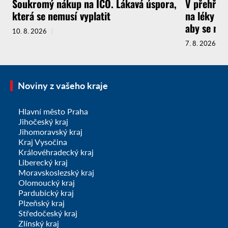
Soukromý nákup na IČO. Lákavá úspora,
V přehřát
která se nemusí vyplatit
na léky a 
aby se ne
10. 8. 2026
7. 8. 2026
Noviny z vašeho kraje
Hlavní město Praha
Jihočeský kraj
Jihomoravský kraj
Kraj Vysočina
Královéhradecký kraj
Liberecký kraj
Moravskoslezský kraj
Olomoucký kraj
Pardubický kraj
Plzeňský kraj
Středočeský kraj
Zlínský kraj