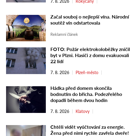
7. 8. 2026
Rokycany
Začal souboj o nejlepší vína. Národní
soutěž vín odstartovala
Reklamní článek
FOTO: Požár elektrokoloběžky zničil
byt v Plzni. Hasiči z domu evakuovali
22 lidí
7. 8. 2026
Plzeň-město
Hádka před domem skončila
bodnutím do břicha. Podezřelého
dopadli během dvou hodin
7. 8. 2026
Klatovy
Chtěli vidět vyúčtování za energie.
Žena před nimi rychle zavřela dveře!