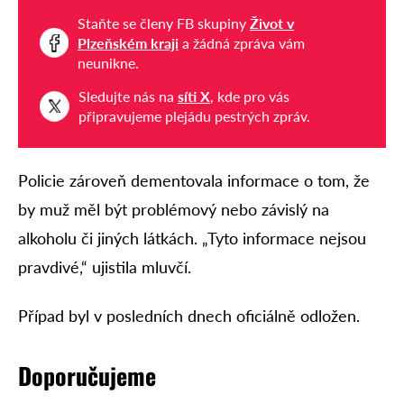
Staňte se členy FB skupiny
Život v
Plzeňském kraji
a žádná zpráva vám
neunikne.
Sledujte nás na
síti X
, kde pro vás
připravujeme plejádu pestrých zpráv.
Policie zároveň dementovala informace o tom, že
by muž měl být problémový nebo závislý na
alkoholu či jiných látkách. „Tyto informace nejsou
pravdivé,“ ujistila mluvčí.
Případ byl v posledních dnech oficiálně odložen.
Doporučujeme