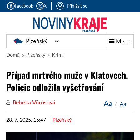
Facebook
X
Přihlásit se
Plzeňský
Menu
Domů
Plzeňský
Krimi
Případ mrtvého muže v Klatovech.
Policie odložila vyšetřování
Aa
/
Rebeka Vörösová
Aa
28. 7. 2025, 15:47
Plzeňský