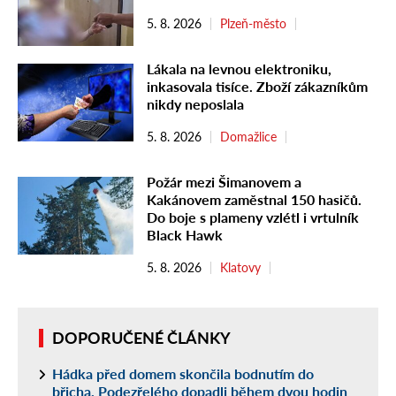
5. 8. 2026
Plzeň-město
Lákala na levnou elektroniku,
inkasovala tisíce. Zboží zákazníkům
nikdy neposlala
5. 8. 2026
Domažlice
Požár mezi Šimanovem a
Kakánovem zaměstnal 150 hasičů.
Do boje s plameny vzlétl i vrtulník
Black Hawk
5. 8. 2026
Klatovy
DOPORUČENÉ ČLÁNKY
Hádka před domem skončila bodnutím do
břicha. Podezřelého dopadli během dvou hodin