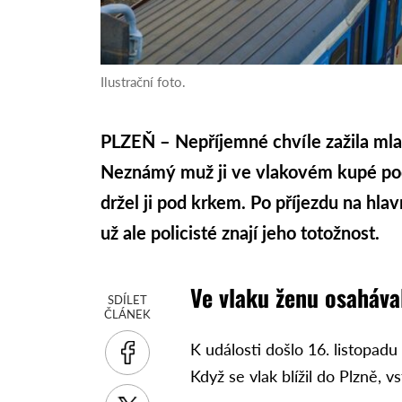
Ilustrační foto.
PLZEŇ – Nepříjemné chvíle zažila mla
Neznámý muž ji ve vlakovém kupé podle 
držel ji pod krkem. Po příjezdu na hla
už ale policisté znají jeho totožnost.
Ve vlaku ženu osahával
SDÍLET
ČLÁNEK
K události došlo 16. listopad
Když se vlak blížil do Plzně, 