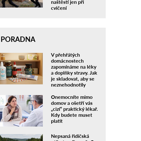
naštěstí jen při
cvičení
PORADNA
V přehřátých
domácnostech
zapomínáme na léky
a doplňky stravy. Jak
je skladovat, aby se
neznehodnotily
Onemocníte mimo
domov a ošetří vás
„cizí“ praktický lékař.
Kdy budete muset
platit
Nepsaná řidičská