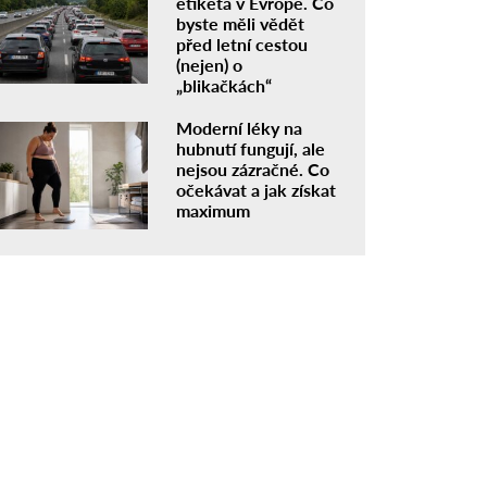
etiketa v Evropě. Co
byste měli vědět
před letní cestou
(nejen) o
„blikačkách“
Moderní léky na
hubnutí fungují, ale
nejsou zázračné. Co
očekávat a jak získat
maximum