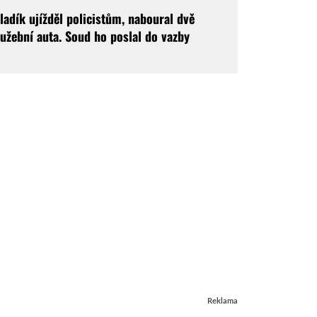
ladík ujížděl policistům, naboural dvě
lužební auta. Soud ho poslal do vazby
Reklama