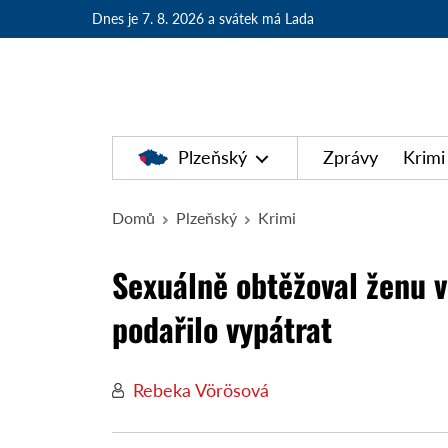
Dnes je 7. 8. 2026
a svátek má Lada
Plzeňský
Zprávy
Krimi
Domů
Plzeňský
Krimi
Sexuálně obtěžoval ženu ve
podařilo vypátrat
Rebeka Vörösová