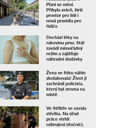
Plzni se mění.
Přibyla zeleň, širší
prostor pro lidi i
nová pravidla pro
řidiče
Dochází léky na
rakovinu prsu. Stát
zavádí mimořádný
režim a zajišťuje
náhradní dodávky
Žena ve fitku náhle
zkolabovala! Život jí
zachránil policista,
který byl zrovna na
místě
Ve Stříbře se ozvala
střelba. Na úřad
práce vtrhli
ozbrojení útočníci,