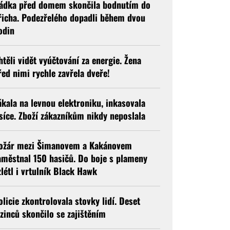
ádka před domem skončila bodnutím do
řicha. Podezřelého dopadli během dvou
odin
htěli vidět vyúčtování za energie. Žena
řed nimi rychle zavřela dveře!
ákala na levnou elektroniku, inkasovala
isíce. Zboží zákazníkům nikdy neposlala
ožár mezi Šimanovem a Kakánovem
aměstnal 150 hasičů. Do boje s plameny
zlétl i vrtulník Black Hawk
olicie zkontrolovala stovky lidí. Deset
izinců skončilo se zajištěním