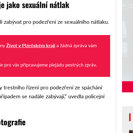
je jako sexuální nátlak
li zabývat pro podezření ze sexuálního nátlaku.
iny
Život v Plzeňském kraji
a žádná zpráva vám
de pro vás připravujeme plejádu pestrých zpráv.
ony trestního řízení pro podezření ze spáchání
řípadem se nadále zabývají,“ uvedla policejní
tografie