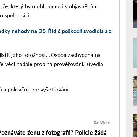
 muže, který by mohl pomoci s objasněním
o spolupráci.
ědky nehody na D5. Řidič poškodil svodidla a z
zjistit jeho totožnost. „Osoba zachycená na
Ve věci nadále probíhá prověřování.“ uvedla
á a pokračuje ve vyšetřování.