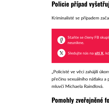
Policie případ vyšetřu
Kriminalisté se případem zača
Staňte se členy FB skup
neunikne.
Sledujte nás na
síti X
, k
„Policisté ve věci zahájili úk
přečinu sexuálního nátlaku a p
mluvčí Michaela Raindlová.
Pomohly zveřejněné fo