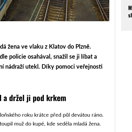
M
s
dá žena ve vlaku z Klatov do Plzně.
policie osahával, snažil se ji líbat a
vní nádraží utekl. Díky pomoci veřejnosti
 a držel ji pod krkem
u loňského roku krátce před půl devátou ráno.
vstoupil muž do kupé, kde seděla mladá žena.