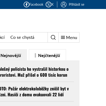
Facebook
X
Přihlásit se
kcí
Co se chystá
Menu
Nejnovější
Nejčtenější
alešný policista ho vystrašil historkou o
eroristovi. Muž přišel o 600 tisíc korun
OTO: Požár elektrokoloběžky zničil byt v
lzni. Hasiči z domu evakuovali 22 lidí