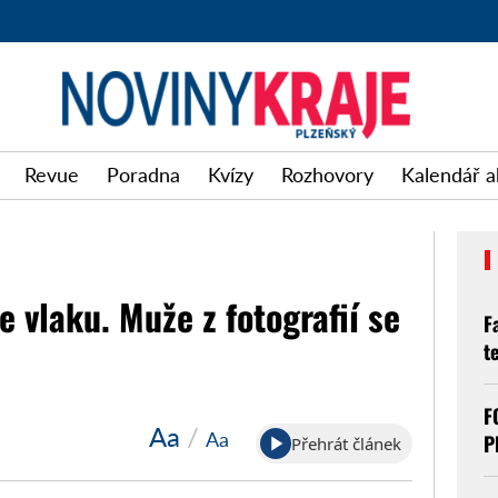
Revue
Poradna
Kvízy
Rozhovory
Kalendář a
 vlaku. Muže z fotografií se
F
t
F
Aa
/
Aa
P
Přehrát článek