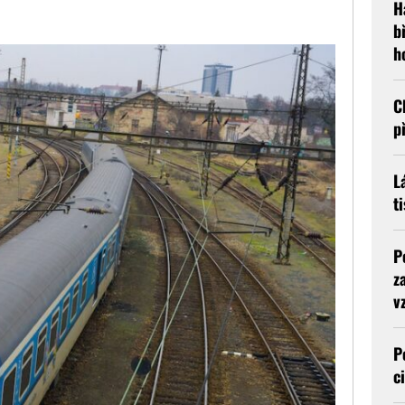
H
b
h
C
p
L
t
P
z
v
P
c