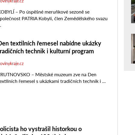
olicista ho vystrašil historkou o