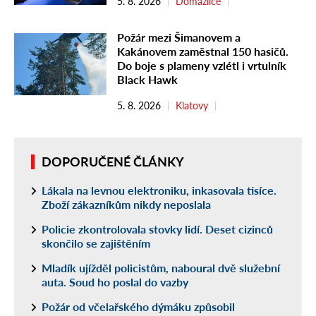
5. 8. 2026
Domažlice
Požár mezi Šimanovem a
Kakánovem zaměstnal 150 hasičů.
Do boje s plameny vzlétl i vrtulník
Black Hawk
5. 8. 2026
Klatovy
DOPORUČENÉ ČLÁNKY
Lákala na levnou elektroniku, inkasovala tisíce.
Zboží zákazníkům nikdy neposlala
Policie zkontrolovala stovky lidí. Deset cizinců
skončilo se zajištěním
Mladík ujížděl policistům, naboural dvě služební
auta. Soud ho poslal do vazby
Požár od včelařského dýmáku způsobil