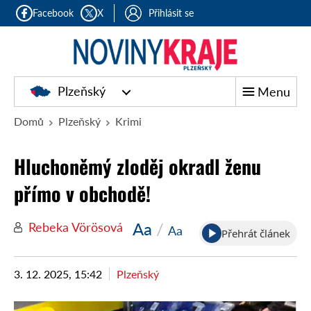
Facebook
X
Přihlásit se
Plzeňský
Menu
Domů
Plzeňský
Krimi
Hluchoněmý zloděj okradl ženu
přímo v obchodě!
Aa
/
Rebeka Vörösová
Aa
Přehrát článek
3. 12. 2025, 15:42
Plzeňský