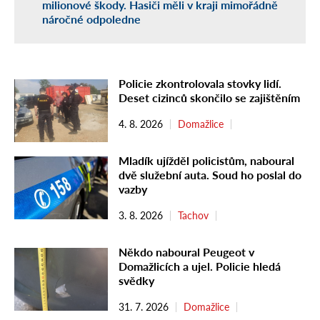
milionové škody. Hasiči měli v kraji mimořádně
náročné odpoledne
Policie zkontrolovala stovky lidí.
Deset cizinců skončilo se zajištěním
4. 8. 2026
Domažlice
Mladík ujížděl policistům, naboural
dvě služební auta. Soud ho poslal do
vazby
3. 8. 2026
Tachov
Někdo naboural Peugeot v
Domažlicích a ujel. Policie hledá
svědky
31. 7. 2026
Domažlice