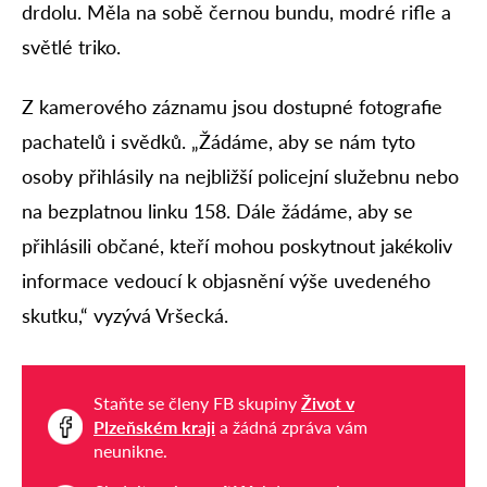
drdolu. Měla na sobě černou bundu, modré rifle a
světlé triko.
Z kamerového záznamu jsou dostupné fotografie
pachatelů i svědků. „Žádáme, aby se nám tyto
osoby přihlásily na nejbližší policejní služebnu nebo
na bezplatnou linku 158. Dále žádáme, aby se
přihlásili občané, kteří mohou poskytnout jakékoliv
informace vedoucí k objasnění výše uvedeného
skutku,“ vyzývá Vršecká.
Staňte se členy FB skupiny
Život v
Plzeňském kraji
a žádná zpráva vám
neunikne.