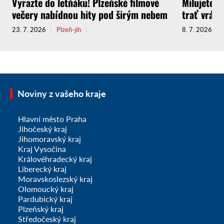
Vyrazte do letňáku! Plzeňské filmové
Milujete C
večery nabídnou hity pod širým nebem
trať vrátí
23. 7. 2026
Plzeň-jih
8. 7. 2026
Noviny z vašeho kraje
Hlavní město Praha
Jihočeský kraj
Jihomoravský kraj
Kraj Vysočina
Královéhradecký kraj
Liberecký kraj
Moravskoslezský kraj
Olomoucký kraj
Pardubický kraj
Plzeňský kraj
Středočeský kraj