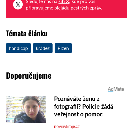
Sledujte nás na
síti X
, kde pro vás
připravujeme plejádu pestrých zpráv.
Témata článku
handicap
krádež
Plzeň
Doporučujeme