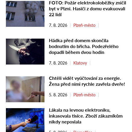
FOTO: Požár elektrokoloběžky zničil
byt v Plzni. Hasiči z domu evakuovali
22 lidí
7. 8. 2026
Plzeň-město
Hádka před domem skončila
bodnutím do břicha. Podezřelého
dopadli během dvou hodin
7. 8. 2026
Klatovy
Chtěli vidět vyúčtování za energie.
Žena před nimi rychle zavřela dveře!
5. 8. 2026
Plzeň-město
Lákala na levnou elektroniku,
inkasovala tisíce. Zboží zákazníkům
nikdy neposlala