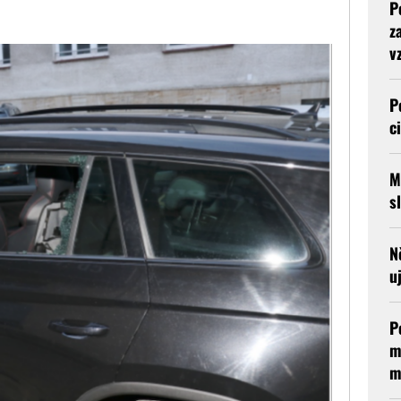
P
z
v
P
c
M
s
N
u
P
m
m