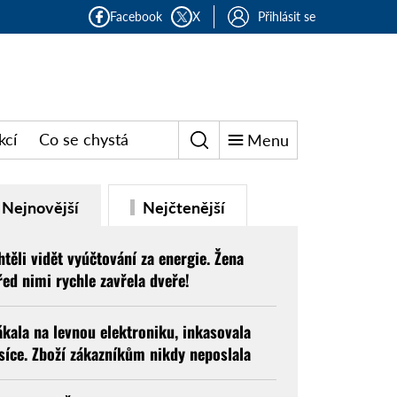
Facebook
X
Přihlásit se
kcí
Co se chystá
Menu
Nejnovější
Nejčtenější
htěli vidět vyúčtování za energie. Žena
řed nimi rychle zavřela dveře!
ákala na levnou elektroniku, inkasovala
isíce. Zboží zákazníkům nikdy neposlala