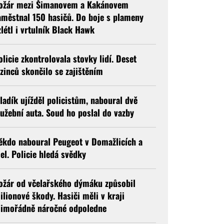
ožár mezi Šimanovem a Kakánovem
aměstnal 150 hasičů. Do boje s plameny
zlétl i vrtulník Black Hawk
olicie zkontrolovala stovky lidí. Deset
izinců skončilo se zajištěním
ladík ujížděl policistům, naboural dvě
lužební auta. Soud ho poslal do vazby
ěkdo naboural Peugeot v Domažlicích a
jel. Policie hledá svědky
ožár od včelařského dýmáku způsobil
ilionové škody. Hasiči měli v kraji
imořádně náročné odpoledne