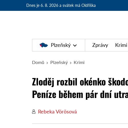
Dnes je 6. 8. 2026
a svátek má Oldřiška
Plzeňský
Zprávy
Krimi
Domů
Plzeňský
Krimi
Zloděj rozbil okénko škodo
Peníze během pár dní utra
Rebeka Vörösová