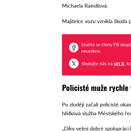
Michaela Raindlová.
Majitelce vozu vznikla škoda p
Staňte se členy FB skup
neunikne.
Sledujte nás na
síti X
, k
Policisté muže rychle 
Po zloději začali policisté okam
hlídková služba Městského ředi
„Díky velmi dobré spolupráci k