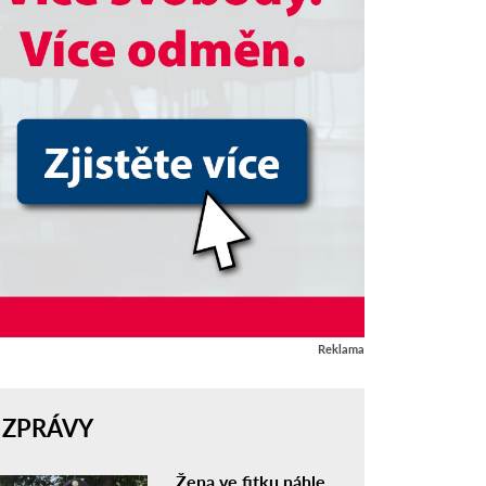
Reklama
ZPRÁVY
Žena ve fitku náhle