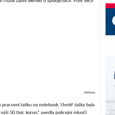
rozbil zadní okénko u spolujezdce. Poté vlezl
Reklama
 a pracovní tašku na notebook. Uvnitř tašky byla
výši 50 tisíc korun,“ uvedla policejní mluvčí