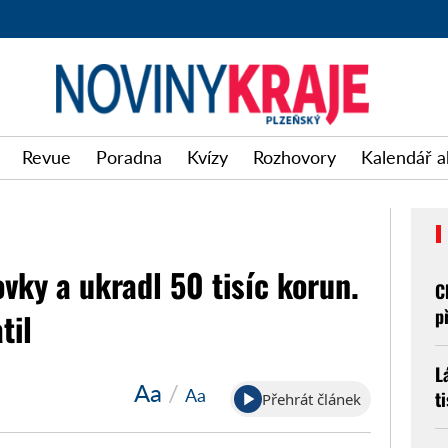
Revue
Poradna
Kvízy
Rozhovory
Kalendář a
vky a ukradl 50 tisíc korun.
C
p
til
L
Aa
/
Aa
t
Přehrát článek