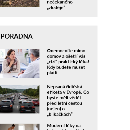
nečekaného
„zloděje“
PORADNA
Onemocníte mimo
domov a ošetří vás
„cizí“ praktický lékař.
Kdy budete muset
platit
Nepsaná řidičská
etiketa v Evropě. Co
byste měli vědět
před letní cestou
(nejen) o
„blikačkách“
Moderní léky na