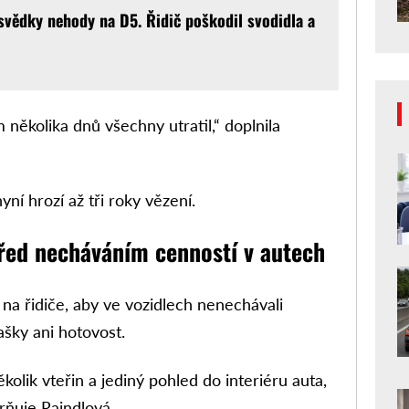
 svědky nehody na D5. Řidič poškodil svodidla a
ěkolika dnů všechny utratil,“ doplnila
ní hrozí až tři roky vězení.
 před necháváním cenností v autech
 na řidiče, aby ve vozidlech nenechávali
ašky ani hotovost.
kolik vteřin a jediný pohled do interiéru auta,
rňuje Raindlová.