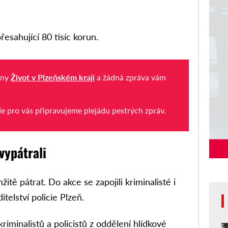
řesahující 80 tisíc korun.
iny
Život v Plzeňském kraji
a žádná zpráva vám
de pro vás připravujeme plejádu pestrých zpráv.
vypátrali
žitě pátrat. Do akce se zapojili kriminalisté i
telství policie Plzeň.
riminalistů a policistů z oddělení hlídkové