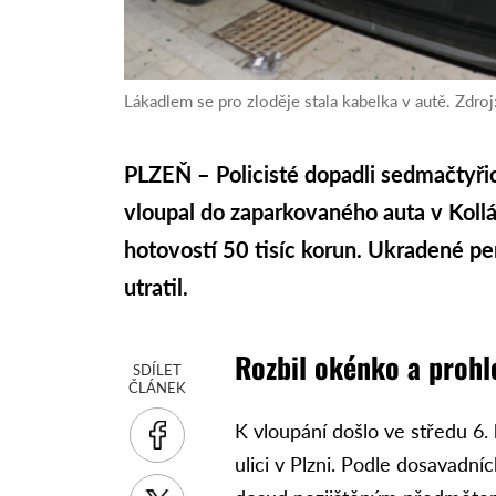
Lákadlem se pro zloděje stala kabelka v autě. Zdroj
PLZEŇ – Policisté dopadli sedmačtyřic
vloupal do zaparkovaného auta v Kollár
hotovostí 50 tisíc korun. Ukradené pe
utratil.
Rozbil okénko a prohl
SDÍLET
ČLÁNEK
K vloupání došlo ve středu 6.
ulici v Plzni. Podle dosavadní