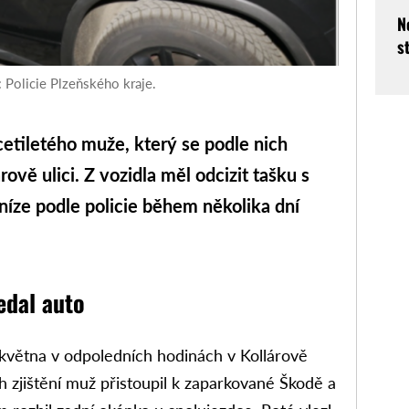
N
s
: Policie Plzeňského kraje.
etiletého muže, který se podle nich
ově ulici. Z vozidla měl odcizit tašku s
níze podle policie během několika dní
edal auto
 května v odpoledních hodinách v Kollárově
ch zjištění muž přistoupil k zaparkované Škodě a