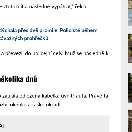
 ztotožnit a následně vypátrat,“ řekla
adýchala přes dvě promile. Policisté během
u závažných prohřešků
 a převezli do policejní cely. Muž se následně k
několika dnů
 zaujala odložená kabelka uvnitř auta. Právě ta
zbil okénko a tašku ukradl.
AT