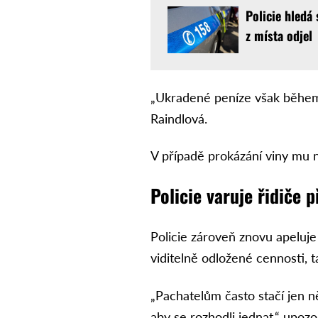
Policie hledá
z místa odjel
„Ukradené peníze však během n
Raindlová.
V případě prokázání viny mu ny
Policie varuje řidiče
Policie zároveň znovu apeluje
viditelně odložené cennosti, t
„Pachatelům často stačí jen ně
aby se rozhodli jednat,“ upozo