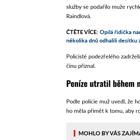
služby se podařilo muže rychle
Raindlová.
ČTĚTE VÍCE:
Opilá řidička n
několika dnů odhalili desítk
Policisté podezřelého zadrželi
činu přiznal.
Peníze utratil během 
Podle policie muž uvedl, že ho
ho měla přimět k tomu, aby ro
MOHLO BY VÁS ZAJÍM