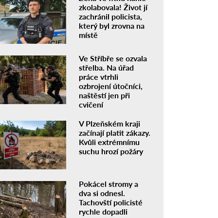
zkolabovala! Život jí
zachránil policista,
který byl zrovna na
místě
Ve Stříbře se ozvala
střelba. Na úřad
práce vtrhli
ozbrojení útočníci,
naštěstí jen při
cvičení
V Plzeňském kraji
začínají platit zákazy.
Kvůli extrémnímu
suchu hrozí požáry
Pokácel stromy a
dva si odnesl.
Tachovští policisté
rychle dopadli