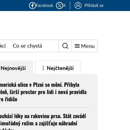
Facebook
X
Přihlásit se
kcí
Co se chystá
Menu
Nejnovější
Nejčtenější
merická ulice v Plzni se mění. Přibyla
eleň, širší prostor pro lidi i nová pravidla
ro řidiče
ochází léky na rakovinu prsu. Stát zavádí
imořádný režim a zajišťuje náhradní