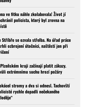
odávky
ena ve fitku náhle zkolabovala! Život jí
achránil policista, který byl zrovna na
ístě
e Stříbře se ozvala střelba. Na úřad práce
trhli ozbrojení útočníci, naštěstí jen při
vičení
 Plzeňském kraji začínají platit zákazy.
vůli extrémnímu suchu hrozí požáry
okácel stromy a dva si odnesl. Tachovští
olicisté rychle dopadli nečekaného
zloděje“