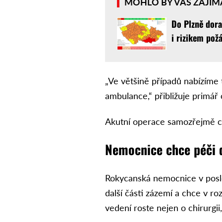
MOHLO BY VÁS ZAJÍM
Do Plzně dora
i rizikem pož
„Ve většině případů nabízíme
ambulance,“ přibližuje primář 
Akutní operace samozřejmě ch
Nemocnice chce péči d
Rokycanská nemocnice v posle
další části zázemí a chce v ro
vedení roste nejen o chirurgii