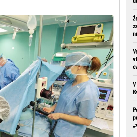
d
Ž
z
m
V
v
c
V
K
P
p
„