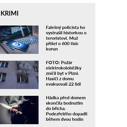
KRIMI
Falešný policista ho
vystrašil historkou o
teroristovi. Muž
přišel o 600 tisíc
korun
FOTO: Požár
elektrokoloběžky
zničil byt v Plzni.
Hasiči z domu
evakuovali 22 lidí
Hádka před domem
skončila bodnutím
do břicha.
Podezřelého dopadli
během dvou hodin