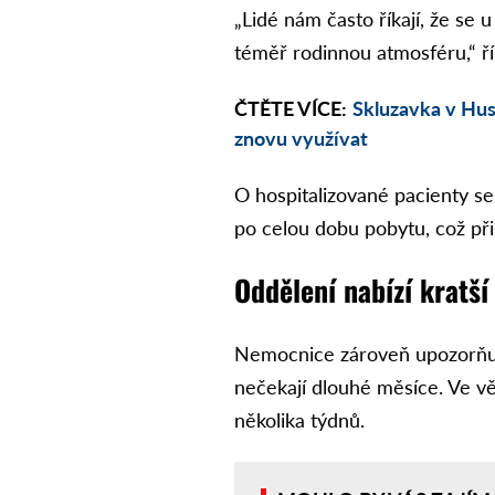
„Lidé nám často říkají, že se 
téměř rodinnou atmosféru,“ ř
ČTĚTE VÍCE:
Skluzavka v Hus
znovu využívat
O hospitalizované pacienty se 
po celou dobu pobytu, což při
Oddělení nabízí kratší
Nemocnice zároveň upozorňuj
nečekají dlouhé měsíce. Ve v
několika týdnů.