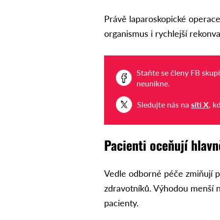
Právě laparoskopické operace
organismus i rychlejší rekonva
Staňte se členy FB skup
neunikne.
Sledujte nás na
síti X
, k
Pacienti oceňují hlavn
Vedle odborné péče zmiňují pa
zdravotníků. Výhodou menší ne
pacienty.