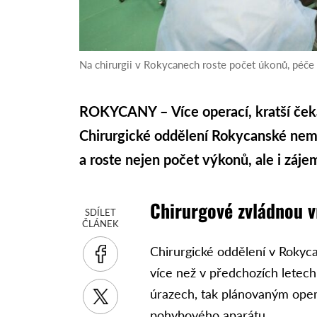
Na chirurgii v Rokycanech roste počet úkonů, péče
ROKYCANY – Více operací, kratší čekán
Chirurgické oddělení Rokycanské nemo
a roste nejen počet výkonů, ale i zájem
Chirurgové zvládnou v
SDÍLET
ČLÁNEK
Chirurgické oddělení v Rokyca
více než v předchozích letech
úrazech, tak plánovaným opera
pohybového aparátu.