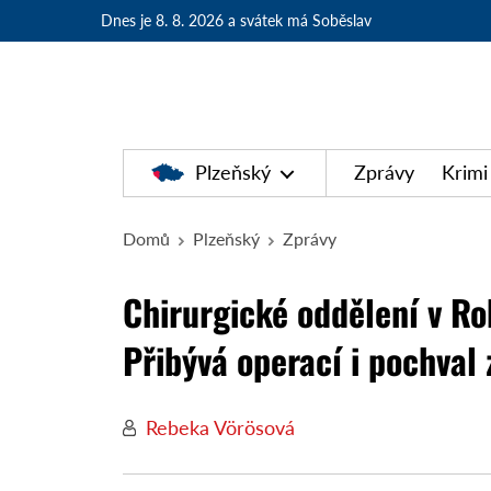
Dnes je 8. 8. 2026
a svátek má Soběslav
Plzeňský
Zprávy
Krimi
Domů
Plzeňský
Zprávy
Chirurgické oddělení v Ro
Přibývá operací i pochval
Rebeka Vörösová