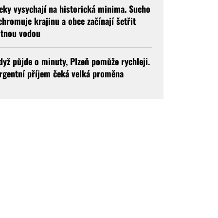
eky vysychají na historická minima. Sucho
chromuje krajinu a obce začínají šetřit
itnou vodou
dyž půjde o minuty, Plzeň pomůže rychleji.
rgentní příjem čeká velká proměna