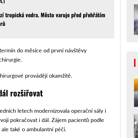
AT
zí tropická vedra. Město varuje před přehřátím
árů
 termín do měsíce od první návštěvy
chirurgie.
irurgové provádějí okamžitě.
ál rozšiřovat
dních letech modernizovala operační sály i
zvoji pokračovat i dál. Zájem pacientů podle
, ale také o ambulantní péči.