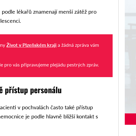
 podle lékařů znamenají menší zátěž pro
lescenci.
iny
Život v Plzeňském kraji
a žádná zpráva vám
de pro vás připravujeme plejádu pestrých zpráv.
ě přístup personálu
cienti v pochvalách často také přístup
mocnice je podle hlavně bližší kontakt s