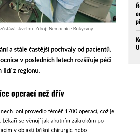
Ř
o
p
 zůstává skvělou. Zdroj: Nemocnice Rokycany.
K
U
í a stále častější pochvaly od pacientů.
cnice v posledních letech rozšiřuje péči
 lidí z regionu.
íce operací než dřív
nech loni provedlo téměř 1700 operací, což je
. Lékaři se věnují jak akutním zákrokům po
cím v oblasti břišní chirurgie nebo