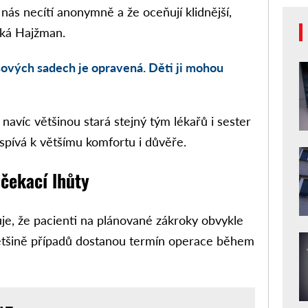
u nás necítí anonymně a že oceňují klidnější,
íká Hajžman.
ových sadech je opravená. Děti ji mohou
navíc většinou stará stejný tým lékařů i sester
spívá k většímu komfortu i důvěře.
 čekací lhůty
e, že pacienti na plánované zákroky obvykle
ětšině případů dostanou termín operace během