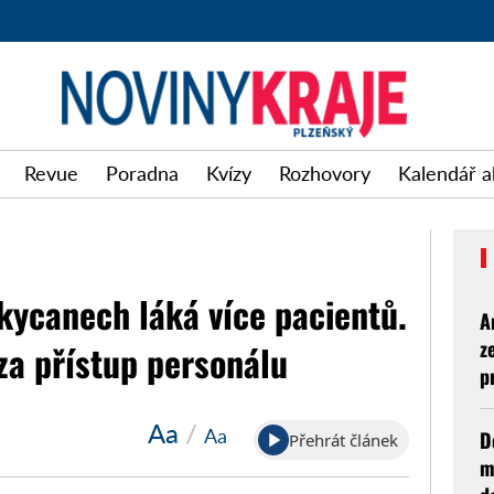
Revue
Poradna
Kvízy
Rozhovory
Kalendář a
kycanech láká více pacientů.
A
z
 za přístup personálu
p
Aa
/
Aa
D
Přehrát článek
m