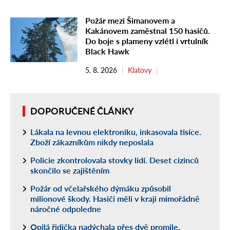
Požár mezi Šimanovem a
Kakánovem zaměstnal 150 hasičů.
Do boje s plameny vzlétl i vrtulník
Black Hawk
5. 8. 2026
Klatovy
DOPORUČENÉ ČLÁNKY
Lákala na levnou elektroniku, inkasovala tisíce.
Zboží zákazníkům nikdy neposlala
Policie zkontrolovala stovky lidí. Deset cizinců
skončilo se zajištěním
Požár od včelařského dýmáku způsobil
milionové škody. Hasiči měli v kraji mimořádně
náročné odpoledne
Opilá řidička nadýchala přes dvě promile.