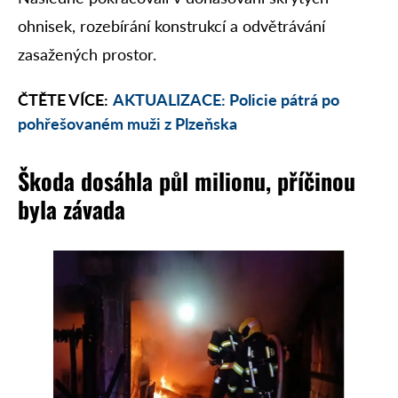
ohnisek, rozebírání konstrukcí a odvětrávání
zasažených prostor.
ČTĚTE VÍCE:
AKTUALIZACE: Policie pátrá po
pohřešovaném muži z Plzeňska
Škoda dosáhla půl milionu, příčinou
byla závada