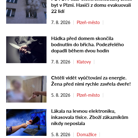
byt v Plzni. Hasiči z domu evakuovali
22 lidí
7. 8. 2026
Plzeň-město
Hádka před domem skončila
bodnutím do břicha. Podezřelého
dopadli během dvou hodin
7. 8. 2026
Klatovy
Chtěli vidět vyúčtování za energie.
Žena před nimi rychle zavřela dveře!
5. 8. 2026
Plzeň-město
Lákala na levnou elektroniku,
inkasovala tisíce. Zboží zákazníkům
nikdy neposlala
5. 8. 2026
Domažlice