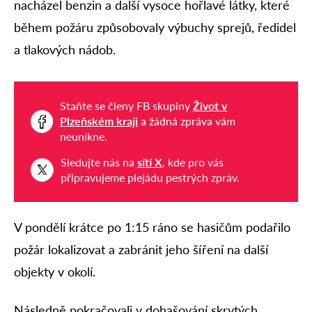
nacházel benzin a další vysoce hořlavé látky, které
během požáru způsobovaly výbuchy sprejů, ředidel
a tlakových nádob.
Staňte se členy FB skupiny
Život v
Plzeňském kraji
a žádná zpráva vám
neunikne.
Sledujte nás na
síti X
, kde pro vás
připravujeme plejádu pestrých zpráv.
V pondělí krátce po 1:15 ráno se hasičům podařilo
požár lokalizovat a zabránit jeho šíření na další
objekty v okolí.
Následně pokračovali v dohašování skrytých