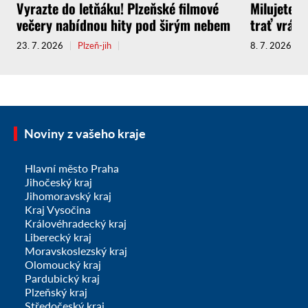
Vyrazte do letňáku! Plzeňské filmové
Milujete C
večery nabídnou hity pod širým nebem
trať vrátí
23. 7. 2026
Plzeň-jih
8. 7. 2026
Noviny z vašeho kraje
Hlavní město Praha
Jihočeský kraj
Jihomoravský kraj
Kraj Vysočina
Královéhradecký kraj
Liberecký kraj
Moravskoslezský kraj
Olomoucký kraj
Pardubický kraj
Plzeňský kraj
Středočeský kraj