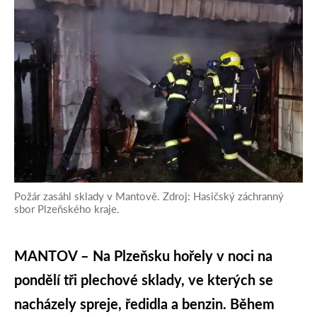
Požár zasáhl sklady v Mantově. Zdroj: Hasičský záchranný
sbor Plzeňského kraje.
MANTOV – Na Plzeňsku hořely v noci na
pondělí tři plechové sklady, ve kterých se
nacházely spreje, ředidla a benzin. Během