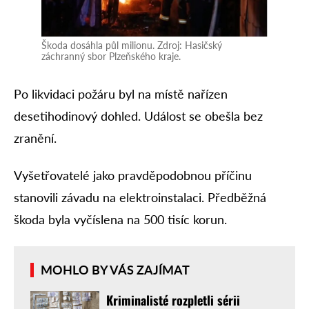
Škoda dosáhla půl milionu. Zdroj: Hasičský
záchranný sbor Plzeňského kraje.
Po likvidaci požáru byl na místě nařízen
desetihodinový dohled. Událost se obešla bez
zranění.
Vyšetřovatelé jako pravděpodobnou příčinu
stanovili závadu na elektroinstalaci. Předběžná
škoda byla vyčíslena na 500 tisíc korun.
MOHLO BY VÁS ZAJÍMAT
Kriminalisté rozpletli sérii