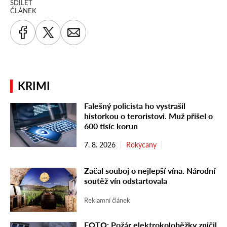
SDÍLET
ČLÁNEK
KRIMI
Falešný policista ho vystrašil
historkou o teroristovi. Muž přišel o
600 tisíc korun
7. 8. 2026
Rokycany
Začal souboj o nejlepší vína. Národní
soutěž vín odstartovala
Reklamní článek
FOTO: Požár elektrokoloběžky zničil