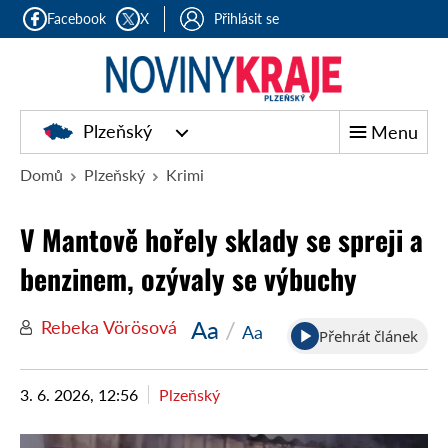
Facebook
X
Přihlásit se
Plzeňský
Menu
Domů
Plzeňský
Krimi
V Mantově hořely sklady se spreji a
benzinem, ozývaly se výbuchy
Aa
/
Rebeka Vörösová
Aa
Přehrát článek
3. 6. 2026, 12:56
Plzeňský