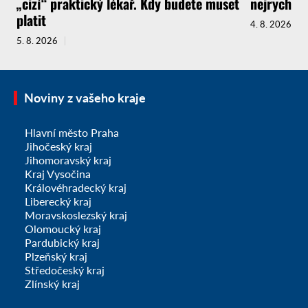
„cizí“ praktický lékař. Kdy budete muset
nejrychlej
platit
4. 8. 2026
5. 8. 2026
Noviny z vašeho kraje
Hlavní město Praha
Jihočeský kraj
Jihomoravský kraj
Kraj Vysočina
Královéhradecký kraj
Liberecký kraj
Moravskoslezský kraj
Olomoucký kraj
Pardubický kraj
Plzeňský kraj
Středočeský kraj
Zlínský kraj