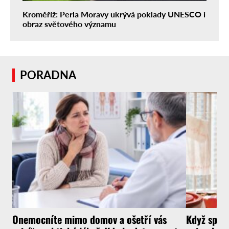
Kroměříž: Perla Moravy ukrývá poklady UNESCO i
obraz světového významu
PORADNA
Onemocníte mimo domov a ošetří vás
Když spotř