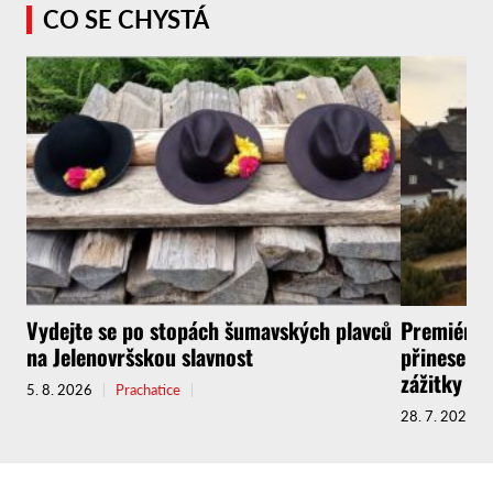
CO SE CHYSTÁ
Vydejte se po stopách šumavských plavců
Premiérov
na Jelenovršskou slavnost
přinese do
zážitky
5. 8. 2026
Prachatice
28. 7. 2026