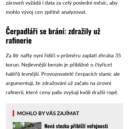
zároveň vyžádá i data za celý poslední měsíc, aby
mohlo vývoj cen zpětně analyzovat.
Čerpadláři se brání: zdražily už
rafinerie
Za litr nafty nyní řidiči v průměru zaplatí zhruba 35
korun. Nejlevnější benzin je přibližně o čtyřicet
haléřů levnější. Provozovatelé čerpacích stanic ale
argumentují, že zdražování už začalo na úrovni
rafinerií, které ceny paliv zvyšují kvůli dražší ropě.
MOHLO BY VÁS ZAJÍMAT
Nová stezka přiblíží veřejnosti