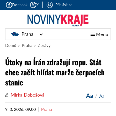
Facebook
X
Přihlásit se
Praha
Menu
Domů
Praha
Zprávy
Útoky na Írán zdražují ropu. Stát
chce začít hlídat marže čerpacích
stanic
Aa
/
Mirka Dobešová
Aa
9. 3. 2026, 09:00
Praha