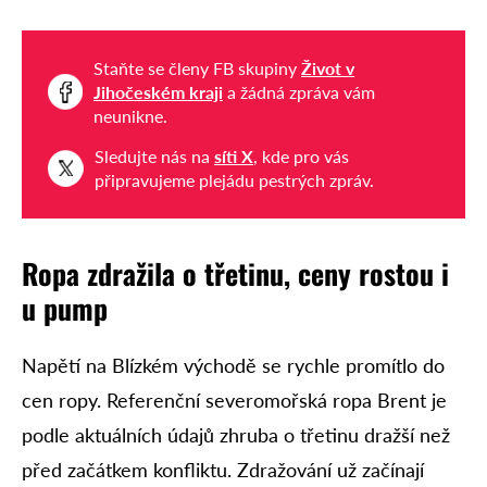
Staňte se členy FB skupiny
Život v
Jihočeském kraji
a žádná zpráva vám
neunikne.
Sledujte nás na
síti X
, kde pro vás
připravujeme plejádu pestrých zpráv.
Ropa zdražila o třetinu, ceny rostou i
u pump
Napětí na Blízkém východě se rychle promítlo do
cen ropy. Referenční severomořská ropa Brent je
podle aktuálních údajů zhruba o třetinu dražší než
před začátkem konfliktu. Zdražování už začínají