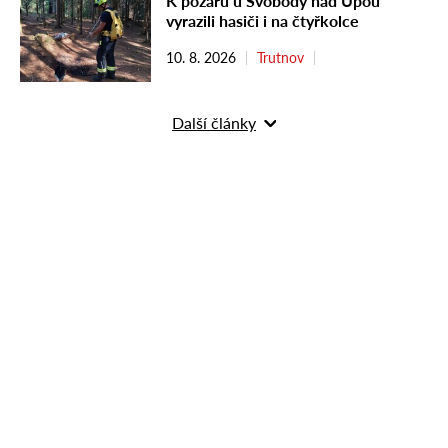
K požáru u Svobody nad Úpou
vyrazili hasiči i na čtyřkolce
10. 8. 2026
Trutnov
Další články