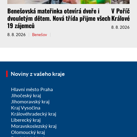
Benešovská mateřinka otevírá dveře i
V Poříčí s
dvouletým dětem. Nová třída přijme všech
Králové m
19 zájemců
8. 8. 2026
8. 8. 2026
Benešov
Noviny z vašeho kraje
Hlavní město Praha
Jihočeský kraj
Jihomoravský kraj
Kraj Vysočina
Královéhradecký kraj
Liberecký kraj
Moravskoslezský kraj
Olomoucký kraj