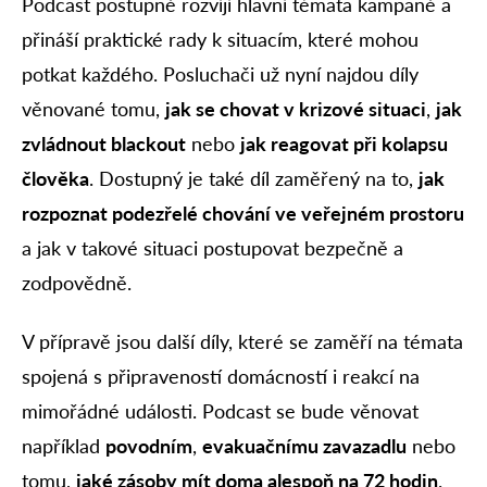
Podcast postupně rozvíjí hlavní témata kampaně a
přináší praktické rady k situacím, které mohou
potkat každého. Posluchači už nyní najdou díly
věnované tomu,
jak se chovat v krizové situaci
,
jak
zvládnout blackout
nebo
jak reagovat při kolapsu
člověka
. Dostupný je také díl zaměřený na to,
jak
rozpoznat podezřelé chování ve veřejném prostoru
a jak v takové situaci postupovat bezpečně a
zodpovědně.
V přípravě jsou další díly, které se zaměří na témata
spojená s připraveností domácností i reakcí na
mimořádné události. Podcast se bude věnovat
například
povodním
,
evakuačnímu zavazadlu
nebo
tomu,
jaké zásoby mít doma alespoň na 72 hodin
.