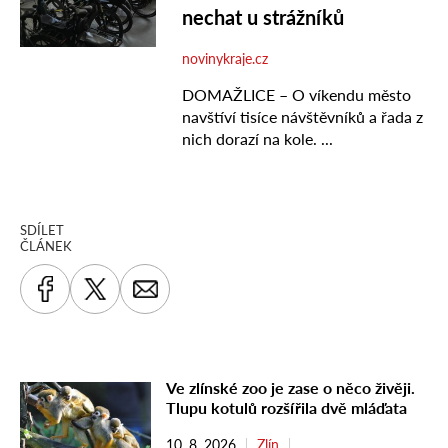
SDÍLET
ČLÁNEK
Ve zlínské zoo je zase o něco živěji.
Tlupu kotulů rozšířila dvě mláďata
10. 8. 2026
Zlín