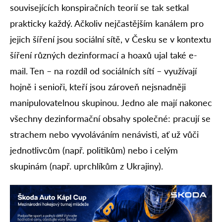
souvisejících konspiračních teorií se tak setkal
prakticky každý. Ačkoliv nejčastějším kanálem pro
jejich šíření jsou sociální sítě, v Česku se v kontextu
šíření různých dezinformací a hoaxů ujal také e-
mail. Ten – na rozdíl od sociálních sítí – využívají
hojně i senioři, kteří jsou zároveň nejsnadněji
manipulovatelnou skupinou. Jedno ale mají nakonec
všechny dezinformační obsahy společné: pracují se
strachem nebo vyvoláváním nenávisti, ať už vůči
jednotlivcům (např. politikům) nebo i celým
skupinám (např. uprchlíkům z Ukrajiny).