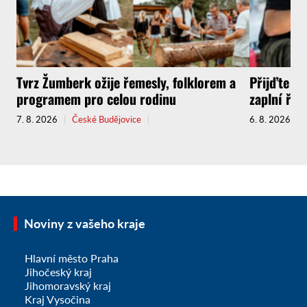
Tvrz Žumberk ožije řemesly, folklorem a
Přijďte za
programem pro celou rodinu
zaplní řem
7. 8. 2026
České Budějovice
6. 8. 2026
Noviny z vašeho kraje
Hlavní město Praha
Jihočeský kraj
Jihomoravský kraj
Kraj Vysočina