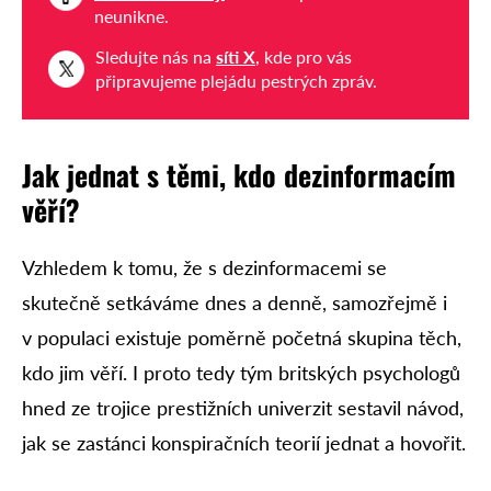
neunikne.
Sledujte nás na
síti X
, kde pro vás
připravujeme plejádu pestrých zpráv.
Jak jednat s těmi, kdo dezinformacím
věří?
Vzhledem k tomu, že s dezinformacemi se
skutečně setkáváme dnes a denně, samozřejmě i
v populaci existuje poměrně početná skupina těch,
kdo jim věří. I proto tedy tým britských psychologů
hned ze trojice prestižních univerzit sestavil návod,
jak se zastánci konspiračních teorií jednat a hovořit.