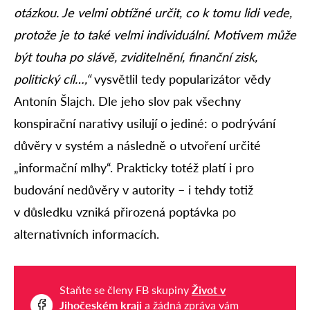
otázkou. Je velmi obtížné určit, co k tomu lidi vede,
protože je to také velmi individuální. Motivem může
být touha po slávě, zviditelnění, finanční zisk,
politický cíl…,“
vysvětlil tedy popularizátor vědy
Antonín Šlajch. Dle jeho slov pak všechny
konspirační narativy usilují o jediné: o podrývání
důvěry v systém a následně o utvoření určité
„informační mlhy“. Prakticky totéž platí i pro
budování nedůvěry v autority – i tehdy totiž
v důsledku vzniká přirozená poptávka po
alternativních informacích.
Staňte se členy FB skupiny
Život v
Jihočeském kraji
a žádná zpráva vám