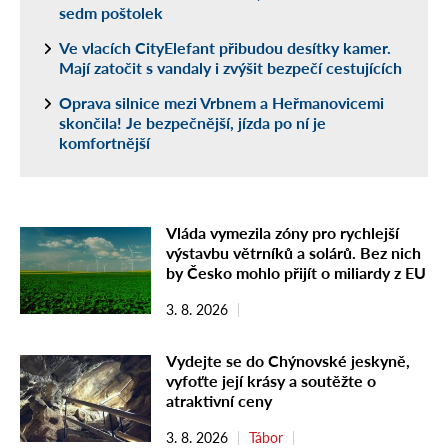
sedm poštolek
Ve vlacích CityElefant přibudou desítky kamer.
Mají zatočit s vandaly i zvýšit bezpečí cestujících
Oprava silnice mezi Vrbnem a Heřmanovicemi
skončila! Je bezpečnější, jízda po ní je
komfortnější
Vláda vymezila zóny pro rychlejší
výstavbu větrníků a solárů. Bez nich
by Česko mohlo přijít o miliardy z EU
3. 8. 2026
Vydejte se do Chýnovské jeskyně,
vyfoťte její krásy a soutěžte o
atraktivní ceny
3. 8. 2026
Tábor