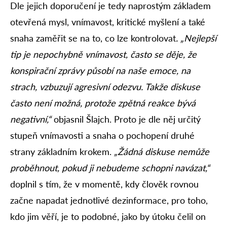
Dle jejich doporučení je tedy naprostým základem
otevřená mysl, vnímavost, kritické myšlení a také
snaha zaměřit se na to, co lze kontrolovat
. „Nejlepší
tip je nepochybně vnímavost, často se děje, že
konspirační zprávy působí na naše emoce, na
strach, vzbuzují agresivní odezvu. Takže diskuse
často není možná, protože zpětná reakce bývá
negativní,“
objasnil Šlajch. Proto je dle něj určitý
stupeň vnímavosti a snaha o pochopení druhé
strany základním krokem.
„Žádná diskuse nemůže
proběhnout, pokud ji nebudeme schopni navázat,“
doplnil s tím, že v momentě, kdy člověk rovnou
začne napadat jednotlivé dezinformace, pro toho,
kdo jim věří, je to podobné, jako by útoku čelil on