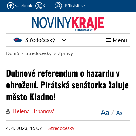
Facebook
X
Přihlásit se
Středočeský
Menu
Domů
Středočeský
Zprávy
Dubnové referendum o hazardu v
ohrožení. Pirátská senátorka žaluje
město Kladno!
Aa
/
Helena Urbanová
Aa
4. 4. 2023, 16:07
Středočeský