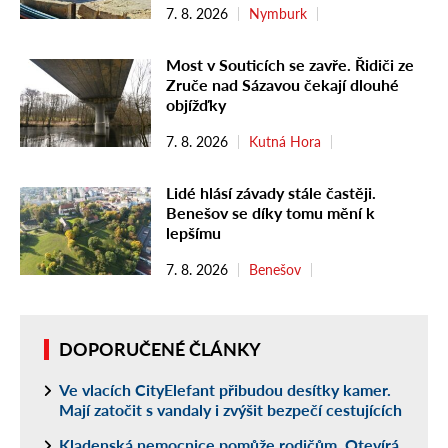
7. 8. 2026
Nymburk
Most v Souticích se zavře. Řidiči ze
Zruče nad Sázavou čekají dlouhé
objížďky
7. 8. 2026
Kutná Hora
Lidé hlásí závady stále častěji.
Benešov se díky tomu mění k
lepšímu
7. 8. 2026
Benešov
DOPORUČENÉ ČLÁNKY
Ve vlacích CityElefant přibudou desítky kamer.
Mají zatočit s vandaly i zvýšit bezpečí cestujících
Kladenská nemocnice pomůže rodičům. Otevírá