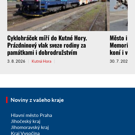
Cyklohráček míří do Kutné Hory.
Město i f
Prázdninový vlak sveze rodiny za
Memoriál g
památkami i dobrodružstvím
koní i vel
3. 8. 2026
Kutná Hora
30. 7. 2026
Noviny z vašeho kraje
Hlavní město Praha
Jihočeský kraj
Jihomoravský kraj
Kraj Vysočina