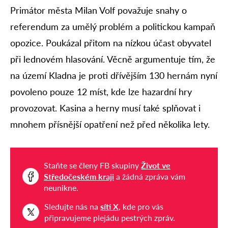
Primátor města Milan Volf považuje snahy o
referendum za umělý problém a politickou kampaň
opozice. Poukázal přitom na nízkou účast obyvatel
při lednovém hlasování. Věcně argumentuje tím, že
na území Kladna je proti dřívějším 130 hernám nyní
povoleno pouze 12 míst, kde lze hazardní hry
provozovat. Kasina a herny musí také splňovat i
mnohem přísnější opatření než před několika lety.
Staňte se členy FB skupiny
Život ve
Středočeském kraji
a žádná zpráva vám
neunikne.
Sledujte nás na
síti X
, kde pro vás
připravujeme plejádu pestrých zpráv.