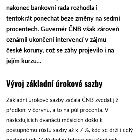
nakonec bankovní rada rozhodla i
tentokrát ponechat beze změny na sedmi
procentech. Guvernér ČNB však zároveň
oznámil ukončení intervencí v zájmu
české koruny, což se záhy projevilo i na
jejím kurzu…
Vývoj základní úrokové sazby
Základní úrokové sazby začala ČNB zvedat již
předloni v červnu, a to na půl procenta. V
následujících dvanácti měsících došlo k
postupnému růstu sazby až k 7 %, kde se drží i celý
poslední rok. V důsledku tohoto navýšení pak