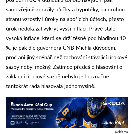
samozřejmě zdražily půjčky a hypotéky, na druhou
stranu vzrostly i úroky na spořicích účtech, přesto
úrok nedokázal vykrýt vyšší inflaci. Právě stále
vysoká inflace, která se drží těsně pod hladinou 10
%, je pak dle guvernéra ČNB Michla důvodem,
proč ani jiný scénář než zachování stávající úrokové
sazby nebyl možný. Zatímco předešlé hlasování o
základní úrokové sazbě nebylo jednoznačné,
tentokrát rada hlasovala jednomyslně.
Reklama