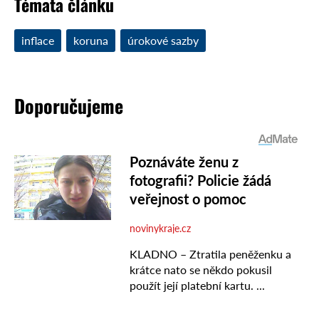
Témata článku
inflace
koruna
úrokové sazby
Doporučujeme