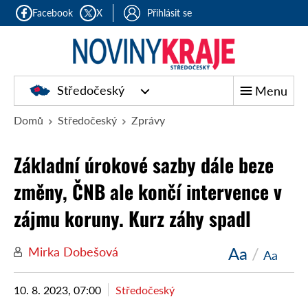
Facebook
X
Přihlásit se
Středočeský
Menu
Domů
Středočeský
Zprávy
Základní úrokové sazby dále beze
změny, ČNB ale končí intervence v
zájmu koruny. Kurz záhy spadl
Aa
/
Mirka Dobešová
Aa
10. 8. 2023, 07:00
Středočeský