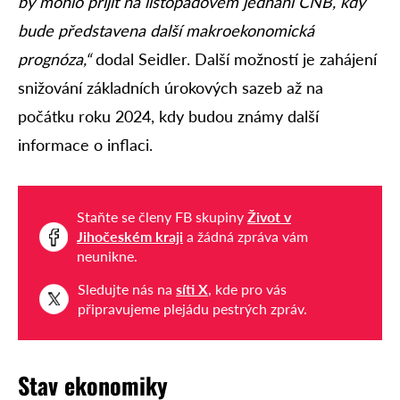
by mohlo přijít na listopadovém jednání ČNB, kdy
bude představena další makroekonomická
prognóza,“
dodal Seidler. Další možností je zahájení
snižování základních úrokových sazeb až na
počátku roku 2024, kdy budou známy další
informace o inflaci.
Staňte se členy FB skupiny
Život v
Jihočeském kraji
a žádná zpráva vám
neunikne.
Sledujte nás na
síti X
, kde pro vás
připravujeme plejádu pestrých zpráv.
Stav ekonomiky