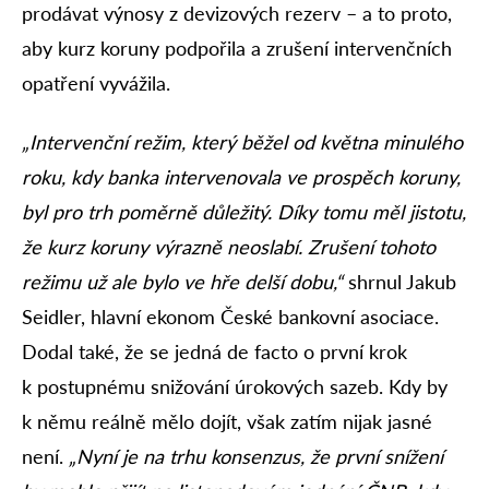
prodávat výnosy z devizových rezerv – a to proto,
aby kurz koruny podpořila a zrušení intervenčních
opatření vyvážila.
„Intervenční režim, který běžel od května minulého
roku, kdy banka intervenovala ve prospěch koruny,
byl pro trh poměrně důležitý. Díky tomu měl jistotu,
že kurz koruny výrazně neoslabí. Zrušení tohoto
režimu už ale bylo ve hře delší dobu,“
shrnul Jakub
Seidler, hlavní ekonom České bankovní asociace.
Dodal také, že se jedná de facto o první krok
k postupnému snižování úrokových sazeb. Kdy by
k němu reálně mělo dojít, však zatím nijak jasné
není.
„Nyní je na trhu konsenzus, že první snížení