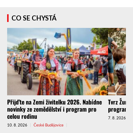
CO SE CHYSTÁ
Přijďte na Zemi živitelku 2026. Nabídne
Tvrz Žumbe
novinky ze zemědělství i program pro
programem
celou rodinu
7. 8. 2026
10. 8. 2026
České Budějovice