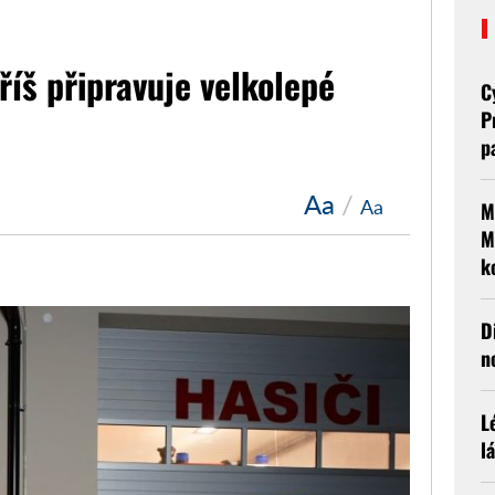
říš připravuje velkolepé
C
P
p
Aa
/
Aa
M
M
k
D
n
L
l