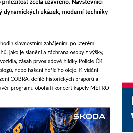
příležitost zcela uzavřeno. Návštěvníci
ný dynamických ukázek, moderní techniky
 hodin slavnostním zahájením, po kterém
ů, jako je slanění a záchrana osoby z výšky,
ozidla, zásah prvosledové hlídky Policie ČR,
logů, nebo hašení hořícího oleje. K vidění
zení COBRA, defilé historických praporů a
Závěr programu obohatí koncert kapely METRO