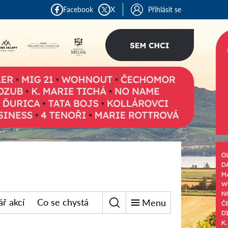
Facebook
X
Přihlásit se
ř akcí
Co se chystá
Menu