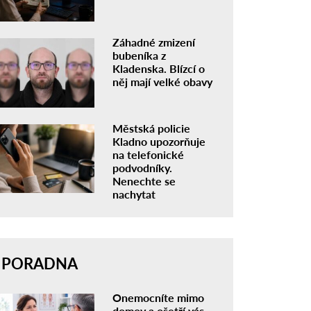
Záhadné zmizení
bubeníka z
Kladenska. Blízcí o
něj mají velké obavy
Městská policie
Kladno upozorňuje
na telefonické
podvodníky.
Nenechte se
nachytat
PORADNA
Onemocníte mimo
domov a ošetří vás