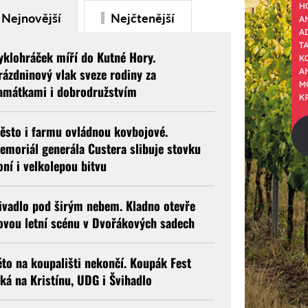
Nejnovější
Nejčtenější
yklohráček míří do Kutné Hory.
rázdninový vlak sveze rodiny za
amátkami i dobrodružstvím
ěsto i farmu ovládnou kovbojové.
emoriál generála Custera slibuje stovku
oní i velkolepou bitvu
ivadlo pod širým nebem. Kladno otevře
ovou letní scénu v Dvořákových sadech
éto na koupališti nekončí. Koupák Fest
áká na Kristínu, UDG i Švihadlo