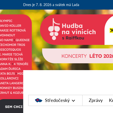
Dnes je 7. 8. 2026
a svátek má Lada
Středočeský
Zprávy
K