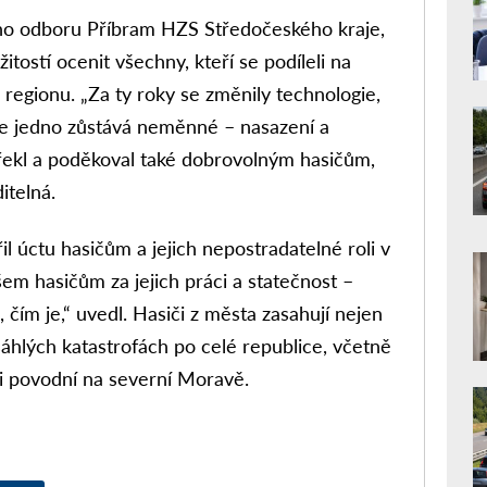
ho odboru Příbram HZS Středočeského kraje,
žitostí ocenit všechny, kteří se podíleli na
 regionu. „Za ty roky se změnily technologie,
ale jedno zůstává neměnné – nasazení a
“ řekl a poděkoval také dobrovolným hasičům,
itelná.
l úctu hasičům a jejich nepostradatelné roli v
šem hasičům za jejich práci a statečnost –
 čím je,“ uvedl. Hasiči z města zasahují nejen
zsáhlých katastrofách po celé republice, včetně
i povodní na severní Moravě.