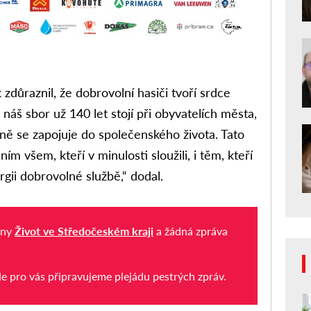
 zdůraznil, že dobrovolní hasiči tvoří srdce
 náš sbor už 140 let stojí při obyvatelích města,
vně se zapojuje do společenského života. Tato
m všem, kteří v minulosti sloužili, i těm, kteří
ergii dobrovolné službě,“ dodal.
iny
Život ve Středočeském kraji
a žádná zpráva
de pro vás připravujeme plejádu pestrých zpráv.