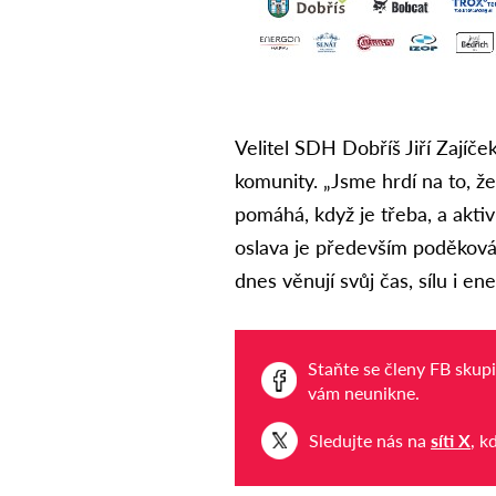
Velitel SDH Dobříš Jiří Zajíček
komunity. „Jsme hrdí na to, že
pomáhá, když je třeba, a akti
oslava je především poděkování
dnes věnují svůj čas, sílu i en
Staňte se členy FB skup
vám neunikne.
Sledujte nás na
síti X
, k