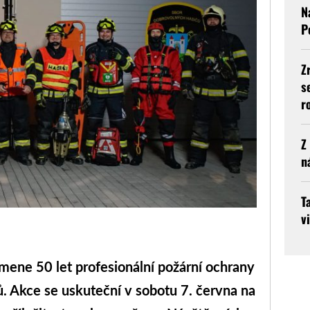
N
P
Z
s
r
Z
n
T
v
mene 50 let profesionální požární ochrany
ů. Akce se uskuteční v sobotu 7. června na