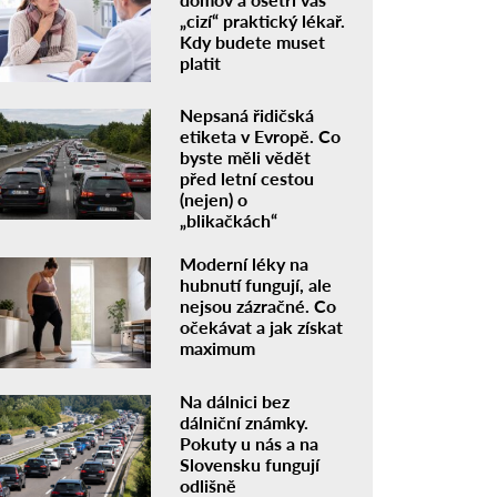
„cizí“ praktický lékař.
Kdy budete muset
platit
Nepsaná řidičská
etiketa v Evropě. Co
byste měli vědět
před letní cestou
(nejen) o
„blikačkách“
Moderní léky na
hubnutí fungují, ale
nejsou zázračné. Co
očekávat a jak získat
maximum
Na dálnici bez
dálniční známky.
Pokuty u nás a na
Slovensku fungují
odlišně