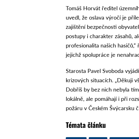
Tomáš Horvát ředitel územní
uvedl, že oslava výročí je příle
zajištění bezpečnosti obyvatel
postupy i charakter zásahů, 
profesionalita našich hasičů,
jejichž spolupráce je nenahrad
Starosta Pavel Svoboda vyjádři
krizových situacích. „Děkuji v
Dobříš by bez nich nebyla tím,
lokálně, ale pomáhají i při ro
požáru v Českém Švýcarsku č
Témata článku