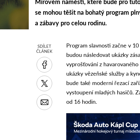
Mírovém náměstí, které bude pro tuto 
se mohou těšit na bohatý program pl
a zábavy pro celou rodinu.
Program slavnosti začne v 10
SDÍLET
ČLÁNEK
budou následovat ukázky zásah
vyprošťování z havarovaného v
ukázky vězeňské služby a kyno
bude také moderní řezací zaří
vystoupení mladých hasičů. 
od 16 hodin.