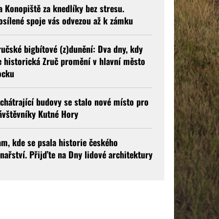
a Konopiště za knedlíky bez stresu.
osílené spoje vás odvezou až k zámku
ručské bigbítové (z)dunění: Dva dny, kdy
e historická Zruč promění v hlavní město
ocku
 chátrající budovy se stalo nové místo pro
ávštěvníky Kutné Hory
am, kde se psala historie českého
inařství. Přijďte na Dny lidové architektury