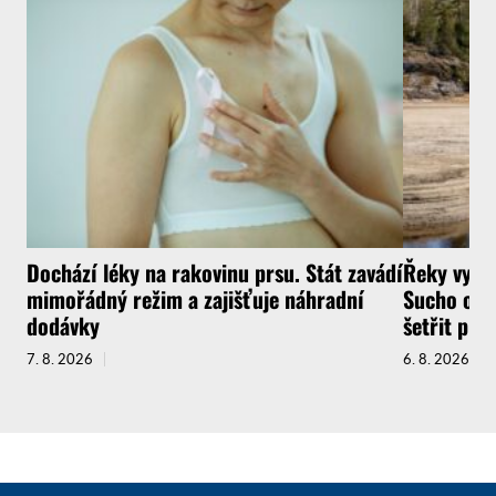
Dochází léky na rakovinu prsu. Stát zavádí
Řeky vysyc
mimořádný režim a zajišťuje náhradní
Sucho ochr
dodávky
šetřit pit
7. 8. 2026
6. 8. 2026