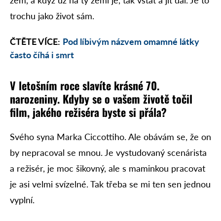
zem, a když už na tý zemi je, tak vstát a jít dál. Je to
trochu jako život sám.
ČTĚTE VÍCE:
Pod líbivým názvem omamné látky
často číhá i smrt
V letošním roce slavíte krásné 70.
narozeniny. Kdyby se o vašem životě točil
film, jakého režiséra byste si přála?
Svého syna Marka Ciccottiho. Ale obávám se, že on
by nepracoval se mnou. Je vystudovaný scenárista
a režisér, je moc šikovný, ale s maminkou pracovat
je asi velmi svízelné. Tak třeba se mi ten sen jednou
vyplní.