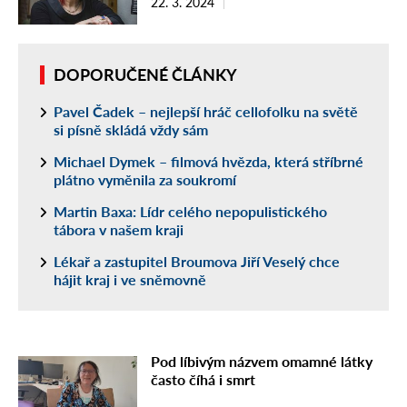
22. 3. 2024
DOPORUČENÉ ČLÁNKY
Pavel Čadek – nejlepší hráč cellofolku na světě
si písně skládá vždy sám
Michael Dymek – filmová hvězda, která stříbrné
plátno vyměnila za soukromí
Martin Baxa: Lídr celého nepopulistického
tábora v našem kraji
Lékař a zastupitel Broumova Jiří Veselý chce
hájit kraj i ve sněmovně
Pod líbivým názvem omamné látky
často číhá i smrt