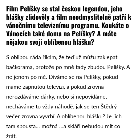
Film Pelíšky se stal českou legendou, jeho
hlášky zlidověly a film neodmyslitelně patří k
vánočnímu televiznímu programu. Koukáte o
Vánocích také doma na Pelíšky? A máte
nějakou svoji oblíbenou hlášku?
S oblibou ráda říkám, že teď už můžu zaklepat
bačkorama, protože po mně tady zbudou Pelíšky. A
ne jenom po mě. Díváme se na Pelíšky, pokud
máme zapnutou televizi, a pokud zrovna
nerozdáváme dárky, nebo si nepovídáme,
necháváme to vždy náhodě, jak se ten Štědrý
večer zrovna vyvrbí. A oblíbenou hlášku? Je jich
tam spousta… možná …a skláři nebudou mít co
žrát.