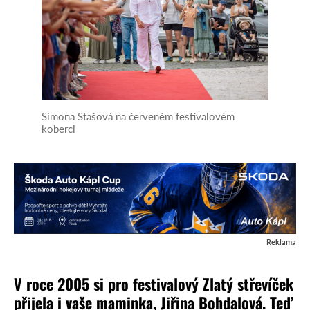
Simona Stašová na červeném festivalovém
koberci
Reklama
V roce 2005 si pro festivalový Zlatý střevíček
přijela i vaše maminka, Jiřina Bohdalová. Teď