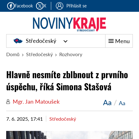
Facebook
X
Přihlásit se
Středočeský
Menu
Domů
Středočeský
Rozhovory
Hlavně nesmíte zblbnout z prvního
úspěchu, říká Simona Stašová
Aa
/
Mgr. Jan Matoušek
Aa
7. 6. 2025, 17:41
Středočeský