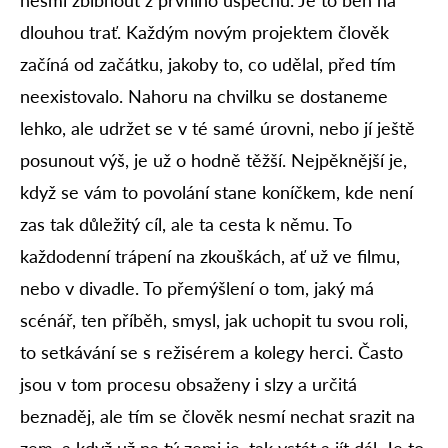
nesmí zblbnout z prvního úspěchu. Je to běh na
dlouhou trať. Každým novým projektem člověk
začíná od začátku, jakoby to, co udělal, před tím
neexistovalo. Nahoru na chvilku se dostaneme
lehko, ale udržet se v té samé úrovni, nebo jí ještě
posunout výš, je už o hodně těžší. Nejpěknější je,
když se vám to povolání stane koníčkem, kde není
zas tak důležitý cíl, ale ta cesta k němu. To
každodenní trápení na zkouškách, ať už ve filmu,
nebo v divadle. To přemýšlení o tom, jaký má
scénář, ten příběh, smysl, jak uchopit tu svou roli,
to setkávání se s režisérem a kolegy herci. Často
jsou v tom procesu obsaženy i slzy a určitá
beznaděj, ale tím se člověk nesmí nechat srazit na