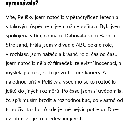
vyrovnávala?
Víte, Pelíšky jsem natočila v pětačtyřiceti letech a
s takovým úspěchem jsem už nepočítala. Byla jsem
spokojená s tím, co mám. Dabovala jsem Barbru
Streisand, hrála jsem v divadle ABC pěkné role,
v rozhlase jsem natáčela krásné role, čas od času
jsem natočila nějaký filmeček, televizní inscenaci, a
myslela jsem si, že to je vrchol mé kariéry. A
najednou přišly Pelíšky a všechno se to roztočilo
ještě do jiných rozměrů. Po čase jsem si uvědomila,
že spíš musím brzdit a rozhodnout se, co vlastně od
toho života chci. A kde je mě nejvíc potřeba. Dnes
už cítím, že je to především jeviště.