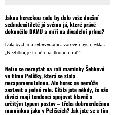
Jakou hereckou radu by dalo vaše dnešní
sedmdesátileté já svému já, které právě
dokončilo DAMU a míří na divadelní prkna?
Dala bych mu sebevědomí a zároveň bych řekla :
„Nezblbni, je to běh na dlouhou trať.´‘
Nelze se nezeptat na roli maminky Šebkové
ve filmu Pelíšky, která se stala
nezapomenutelnou. Ale herec se nemůže
zastavit u jedné role. Cítila jste někdy, že vás
diváci mají tendenci spojovat hlavně s
určitým typem postav – třeba dobrosrdečnou
maminkou jako v Pelišcích? Jak jste se s tím