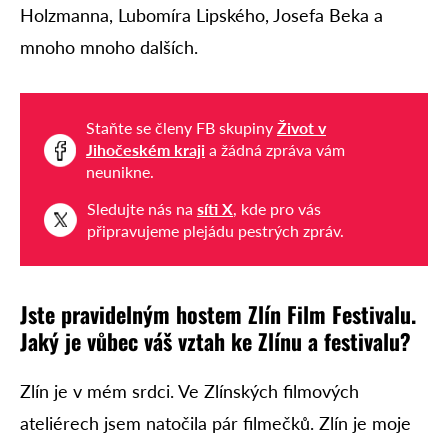
Holzmanna, Lubomíra Lipského, Josefa Beka a
mnoho mnoho dalších.
Staňte se členy FB skupiny
Život v
Jihočeském kraji
a žádná zpráva vám
neunikne.
Sledujte nás na
síti X
, kde pro vás
připravujeme plejádu pestrých zpráv.
Jste pravidelným hostem Zlín Film Festivalu.
Jaký je vůbec váš vztah ke Zlínu a festivalu?
Zlín je v mém srdci. Ve Zlínských filmových
ateliérech jsem natočila pár filmečků. Zlín je moje