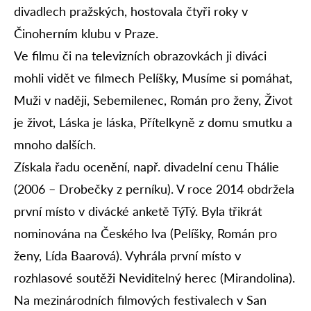
divadlech pražských, hostovala čtyři roky v
Činoherním klubu v Praze.
Ve filmu či na televizních obrazovkách ji diváci
mohli vidět ve filmech Pelíšky, Musíme si pomáhat,
Muži v naději, Sebemilenec, Román pro ženy, Život
je život, Láska je láska, Přítelkyně z domu smutku a
mnoho dalších.
Získala řadu ocenění, např. divadelní cenu Thálie
(2006 – Drobečky z perníku). V roce 2014 obdržela
první místo v divácké anketě TýTý. Byla třikrát
nominována na Českého lva (Pelíšky, Román pro
ženy, Lída Baarová). Vyhrála první místo v
rozhlasové soutěži Neviditelný herec (Mirandolina).
Na mezinárodních filmových festivalech v San