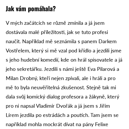
Jak vám pomáhala?
V mých začátcích se různě zmínila a já jsem
dostávala malé příležitosti, jak se tuto profesi
naučit. Například mě seznámila s panem Darkem
Vostřelem, který si mě vzal pod křídlo a jezdili jsme
s jeho hudební komedií, kde on hrál spisovatele a já
jeho sekretářku. Jezdili s námi ještě Eva Pilarová a
Milan Drobný, kteří nejen zpívali, ale i hráli a pro
mě to byla neuvěřitelná zkušenost. Stejně tak mi
dala svůj komický dialog profesora a žákyně, který
pro ni napsal Vladimír Dvořák a já jsem s Jiřím
Lírem jezdila po estrádách a poutích. Tam jsem se
například mohla mockrát dívat na pány Felixe