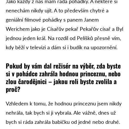
Jako každý z nás mám ráda pohádky. A některé si
nenechám nikdy ujít. A to především chytré a
geniální filmové pohádky s panem Janem
Werichem jako je Císařův pekař Pekařův císař a Byl
jednou jeden král. Na rozdíl od Pelíšků přesně vím,
kdy běží v televizi a dám si i budík na upozornění.
Pokud by vám dal režisér na výběr, zda byste
si v pohádce zahrála hodnou princeznu, nebo
zlou čarodějnici – jakou roli byste zvolila a
proč?
Vzhledem k tomu, že hodnou princeznu jsem nikdy
nehrála, tak bych si ji vybrala. Ale vážně, dnes už
bych si ráda zahrála babičku od jedné nebo druhé.