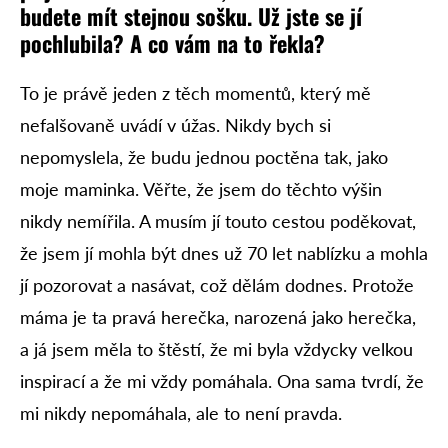
budete mít stejnou sošku. Už jste se jí
pochlubila? A co vám na to řekla?
To je právě jeden z těch momentů, který mě
nefalšovaně uvádí v úžas. Nikdy bych si
nepomyslela, že budu jednou poctěna tak, jako
moje maminka. Věřte, že jsem do těchto výšin
nikdy nemířila. A musím jí touto cestou poděkovat,
že jsem jí mohla být dnes už 70 let nablízku a mohla
jí pozorovat a nasávat, což dělám dodnes. Protože
máma je ta pravá herečka, narozená jako herečka,
a já jsem měla to štěstí, že mi byla vždycky velkou
inspirací a že mi vždy pomáhala. Ona sama tvrdí, že
mi nikdy nepomáhala, ale to není pravda.